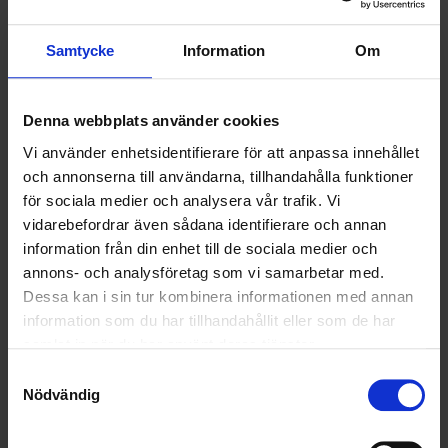
Samtycke
Information
Om
Denna webbplats använder cookies
Vi använder enhetsidentifierare för att anpassa innehållet
och annonserna till användarna, tillhandahålla funktioner
för sociala medier och analysera vår trafik. Vi
vidarebefordrar även sådana identifierare och annan
information från din enhet till de sociala medier och
annons- och analysföretag som vi samarbetar med.
Förrådscontainer
Dessa kan i sin tur kombinera informationen med annan
Söker du praktisk och stabil förvaring är någon av våra
information som du har tillhandahållit eller som de har
förrådscontainrar den bästa lösningen. Perfekt som tillfällig förvaring
samlat in när du har använt deras tjänster.
under renovering, på en byggarbetsplats eller festival. Vi har
Samtyckesval
förrådscontainers för de flesta ändamål. Kontakta oss för att få ett
Nödvändig
förslag på en lösning som kan passa dig!