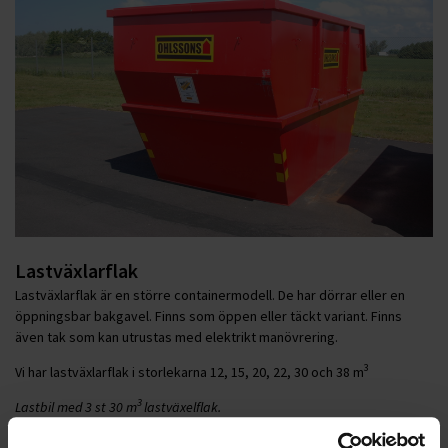
Lastväxlarflak
Lastväxlarflak är en större containermodell. De har dörrar eller en
öppningsbar bakgavel. Finns som öppen eller täckt variant. Finns
även tak som kan utrustas med elektrikt manövrering.
3
Vi har lastväxlarflak i storlekarna 12, 15, 20, 22, 30 och 38 m
3
Lastbil med 3 st 30 m
lastväxelflak.