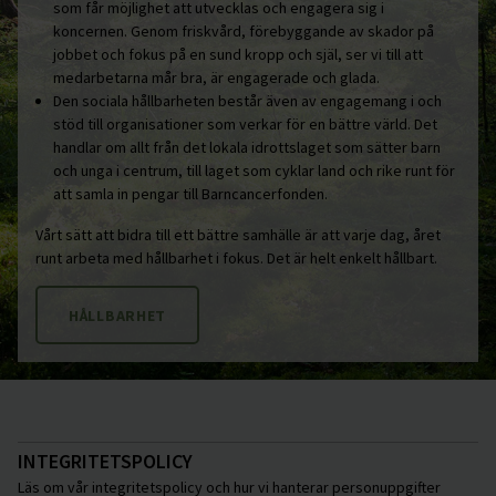
som får möjlighet att utvecklas och engagera sig i
koncernen. Genom friskvård, förebyggande av skador på
jobbet och fokus på en sund kropp och själ, ser vi till att
medarbetarna mår bra, är engagerade och glada.
Den sociala hållbarheten består även av engagemang i och
stöd till organisationer som verkar för en bättre värld. Det
handlar om allt från det lokala idrottslaget som sätter barn
och unga i centrum, till laget som cyklar land och rike runt för
att samla in pengar till Barncancerfonden.
Vårt sätt att bidra till ett bättre samhälle är att varje dag, året
runt arbeta med hållbarhet i fokus. Det är helt enkelt hållbart.
HÅLLBARHET
INTEGRITETSPOLICY
Läs om vår integritetspolicy och hur vi hanterar personuppgifter