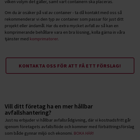
vilken volym det gäller, samt vart containern ska placeras.
Om du är osäker på val av container - ta då kontakt med oss så
rekommenderar vi den typ av container som passar för just ditt
projekt eller ändamål. Har du extra mycket avfall av så kan en
komprimerande behållare vara en bra lösning, kolla gärna in våra
tjänster med
komprimatorer
.
KONTAKTA OSS FÖR ATT FÅ ETT FÖRSLAG!
Vill ditt företag ha en mer hållbar
avfallshantering?
Just nu erbjuder vi hållbar avfallsrådgivning, där vi kostnadsfritt går
igenom företagets avfallsflöde och kommer med förbättringsförslag
som både gynnar miljö och ekonomi.
BOKA HÄR!