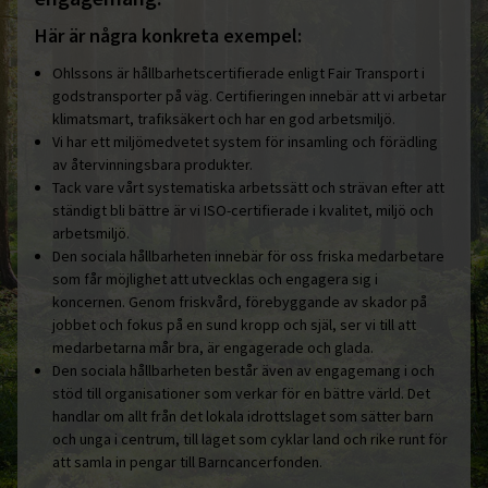
Här är några konkreta exempel:
Ohlssons är hållbarhetscertifierade enligt Fair Transport i
godstransporter på väg. Certifieringen innebär att vi arbetar
klimatsmart, trafiksäkert och har en god arbetsmiljö.
Vi har ett miljömedvetet system för insamling och förädling
av återvinningsbara produkter.
Tack vare vårt systematiska arbetssätt och strävan efter att
ständigt bli bättre är vi ISO-certifierade i kvalitet, miljö och
arbetsmiljö.
Den sociala hållbarheten innebär för oss friska medarbetare
som får möjlighet att utvecklas och engagera sig i
koncernen. Genom friskvård, förebyggande av skador på
jobbet och fokus på en sund kropp och själ, ser vi till att
medarbetarna mår bra, är engagerade och glada.
Den sociala hållbarheten består även av engagemang i och
stöd till organisationer som verkar för en bättre värld. Det
handlar om allt från det lokala idrottslaget som sätter barn
och unga i centrum, till laget som cyklar land och rike runt för
att samla in pengar till Barncancerfonden.