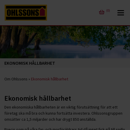
(0)
EKONOMISK HÅLLBARHET
Om Ohlssons
»
Ekonomisk hållbarhet
Ekonomisk hållbarhet
Den ekonomiska hållbarheten är en viktig förutsättning för att ett
företag ska må bra och kunna fortsätta investera. Ohlssonsgruppen
omsätter ca 1,5 miljarder och har drygt 850 anställda.
Precis som på våra far- och morföräldrars tid då inget fick gå till spillo