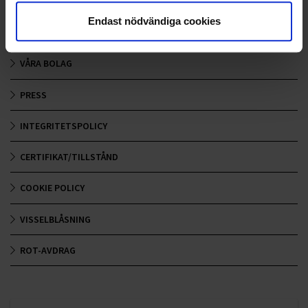
SOCIAL HÅLLBARHET
Endast nödvändiga cookies
EKONOMISK HÅLLBARHET
VÅRA BOLAG
PRESS
INTEGRITETSPOLICY
CERTIFIKAT/TILLSTÅND
COOKIE POLICY
VISSELBLÅSNING
ROT-AVDRAG