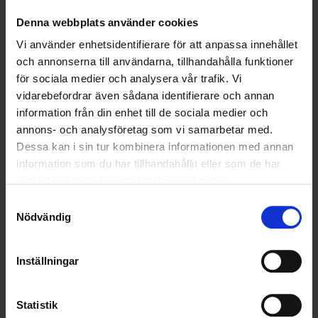
Den 9 september firar vi Yrkesförarens dag – en temadag
Denna webbplats använder cookies
instiftad av Transportfackens Yrkes- och Arbetsmiljönämnd för
att uppmärksamma alla de förare som varje dag bidrar till att
Vi använder enhetsidentifierare för att anpassa innehållet
Sverige fungerar.
och annonserna till användarna, tillhandahålla funktioner
för sociala medier och analysera vår trafik. Vi
vidarebefordrar även sådana identifierare och annan
information från din enhet till de sociala medier och
annons- och analysföretag som vi samarbetar med.
Dessa kan i sin tur kombinera informationen med annan
information som du har tillhandahållit eller som de har
samlat in när du har använt deras tjänster.
Samtyckesval
Nödvändig
Inställningar
OHLSSONS BISTÅR I SYVABS STORA PROJEKT
NKH - NYA KRAV HIMMERFJÄRDSVERKET
Statistik