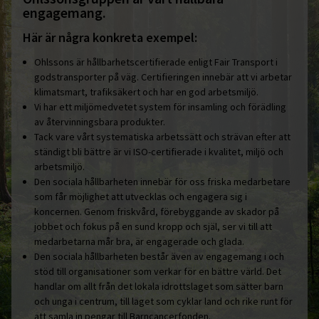
engagemang.
Här är några konkreta exempel:
Ohlssons är hållbarhetscertifierade enligt Fair Transport i
godstransporter på väg. Certifieringen innebär att vi arbetar
klimatsmart, trafiksäkert och har en god arbetsmiljö.
Vi har ett miljömedvetet system för insamling och förädling
av återvinningsbara produkter.
Tack vare vårt systematiska arbetssätt och strävan efter att
ständigt bli bättre är vi ISO-certifierade i kvalitet, miljö och
arbetsmiljö.
Den sociala hållbarheten innebär för oss friska medarbetare
som får möjlighet att utvecklas och engagera sig i
koncernen. Genom friskvård, förebyggande av skador på
jobbet och fokus på en sund kropp och själ, ser vi till att
medarbetarna mår bra, är engagerade och glada.
Den sociala hållbarheten består även av engagemang i och
stöd till organisationer som verkar för en bättre värld. Det
handlar om allt från det lokala idrottslaget som sätter barn
och unga i centrum, till laget som cyklar land och rike runt för
att samla in pengar till Barncancerfonden.