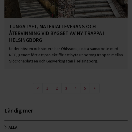
TUNGA LYFT, MATERIALLEVERANS OCH
ÅTERVINNING VID BYGGET AV NY TRAPPA I
HELSINGBORG
Under hösten och vintern har Ohlssons, i nära samarbete med
NCC, genomfört ett projekt för att byta ut betongtrappan mellan
Siöcronaplatsen och Gasverksgatan i Helsingborg.
<
1
2
3
4
5
>
Lär dig mer
ALLA