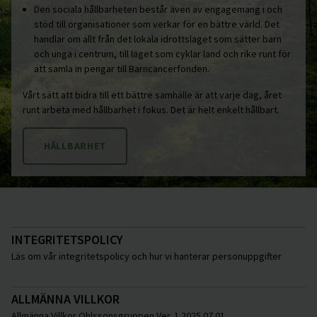
Den sociala hållbarheten består även av engagemang i och
stöd till organisationer som verkar för en bättre värld. Det
handlar om allt från det lokala idrottslaget som sätter barn
och unga i centrum, till laget som cyklar land och rike runt för
att samla in pengar till Barncancerfonden.
Vårt sätt att bidra till ett bättre samhälle är att varje dag, året
runt arbeta med hållbarhet i fokus. Det är helt enkelt hållbart.
HÅLLBARHET
INTEGRITETSPOLICY
Läs om vår integritetspolicy och hur vi hanterar personuppgifter
ALLMÄNNA VILLKOR
Allmänna Villkor Ohlssonsgruppen Ver. 1 2025 07 01