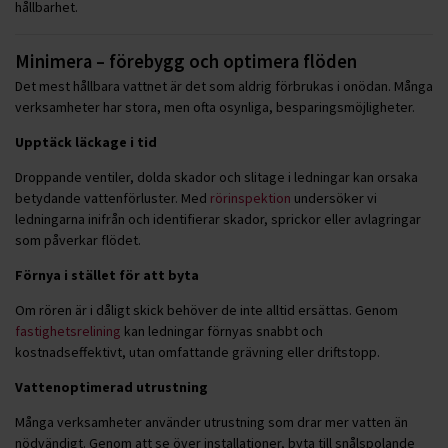
hållbarhet.
Minimera – förebygg och optimera flöden
Det mest hållbara vattnet är det som aldrig förbrukas i onödan. Många
verksamheter har stora, men ofta osynliga, besparingsmöjligheter.
Upptäck läckage i tid
Droppande ventiler, dolda skador och slitage i ledningar kan orsaka
betydande vattenförluster. Med
rörinspektion
undersöker vi
ledningarna inifrån och identifierar skador, sprickor eller avlagringar
som påverkar flödet.
Förnya i stället för att byta
Om rören är i dåligt skick behöver de inte alltid ersättas. Genom
fastighetsrelining
kan ledningar förnyas snabbt och
kostnadseffektivt, utan omfattande grävning eller driftstopp.
Vattenoptimerad utrustning
Många verksamheter använder utrustning som drar mer vatten än
nödvändigt. Genom att se över installationer, byta till snålspolande