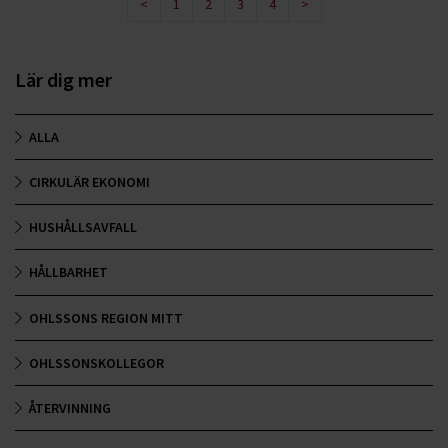
<
1
2
3
4
>
Lär dig mer
ALLA
CIRKULÄR EKONOMI
HUSHÅLLSAVFALL
HÅLLBARHET
OHLSSONS REGION MITT
OHLSSONSKOLLEGOR
ÅTERVINNING