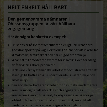
HELT ENKELT HÅLLBART
Den gemensamma nämnaren i
Ohlssonsgruppen är vårt hållbara
engagemang.
Här är några konkreta exempel:
Ohlssons är hållbarhetscertifierade enligt Fair Transport i
godstransporter på väg. Certifieringen innebär att vi arbetar
klimatsmart, trafiksäkert och har en god arbetsmiljö.
Vi har ett miljömedvetet system för insamling och förädling
av återvinningsbara produkter.
Tack vare vårt systematiska arbetssätt och strävan efter att
ständigt bli bättre är vi ISO-certifierade i kvalitet, miljö och
arbetsmiljö.
Den sociala hållbarheten innebär för oss friska medarbetare
som får möjlighet att utvecklas och engagera sig i
koncernen. Genom friskvård, förebyggande av skador på
jobbet och fokus på en sund kropp och själ, ser vi till att
medarbetarna mår bra, är engagerade och glada.