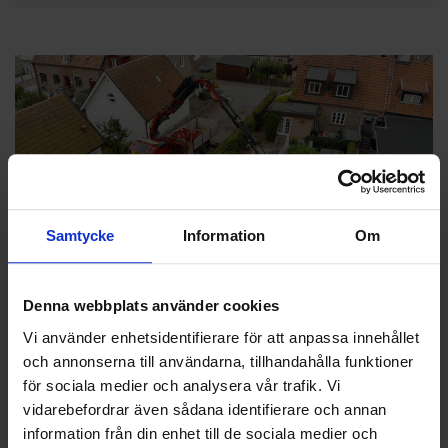
Samtycke
Information
Om
GRÄSREBELLEN TIPSAR: ANLÄGGA GRÄSMATTA
Denna webbplats använder cookies
Hösten är bästa tiden att anlägga gräsmatta. Oavsett om du
Vi använder enhetsidentifierare för att anpassa innehållet
väljer att så eller rulla färdigt gräs är hösten bästa tiden för ditt
och annonserna till användarna, tillhandahålla funktioner
projekt. Under höstmånaderna är marken varm, luften fuktig och
för sociala medier och analysera vår trafik. Vi
fåglarna mätta.
vidarebefordrar även sådana identifierare och annan
information från din enhet till de sociala medier och