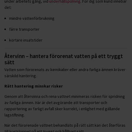
under arbetets gång, vid
underhållspolning
. För dig som kund innebär
det:
mindre vattenförbrukning
färre transporter
kortare insatstider
Återvinn – hantera förorenat vatten på ett tryggt
sätt
Vatten som förorenats av kemikalier eller andra farliga ämnen kräver
särskild hantering.
Rätt hantering minskar risker
Genom att återvinna och rena vattnet minimeras risken för spridning
av farliga ämnen. Här är det avgörande att transporter och
rapportering av farligt avfall sker korrekt, i enlighet med gällande
lagstiftning.
När det förorenade vattnet behandlats på rätt sätt kan det återföras
till kretsloppet på ett tryggt och hållbart sätt.