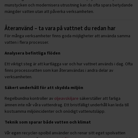
munstycken och modernisera utrustning kan du ofta spara betydande
mängder vatten utan att påverka verksamheten.
Återanvänd – ta vara på vattnet du redan har
För många verksamheter finns goda möjligheter att använda samma
vatten i flera processer.
Analysera befintliga flöden
Ett viktigt steg är att kartlägga var och hur vattnet används i dag. Ofta
finns processvatten som kan återanvändas i andra delar av
verksamheten.
Säkert underhåll för att skydda miljön
Regelbundna kontroller av
oljeavskiljare
säkerställer att farliga
ämnen inte når våra vattendrag. Ett bristfälligt underhåll kan leda till
kostsamma miljöincidenter och onödigt vattenutsläpp.
Teknik som sparar både vatten och klimat
Vår egen recycler-spolbil använder och renar sitt eget spolvatten