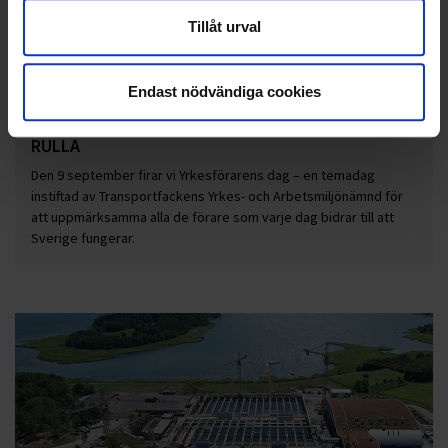
Tillåt urval
Endast nödvändiga cookies
YRKESFÖRARENS DAG – DE FÅR SVERIGE ATT
RULLA
Den 9 september firar vi Yrkesförarens dag – en temadag
instiftad av Transportfackens Yrkes- och Arbetsmiljönämnd för
att uppmärksamma alla de förare som varje dag bidrar till att
Sverige fungerar.