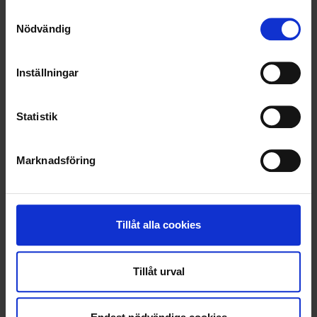
MATERIAL
Samtyckesval
Nödvändig
RENT OCH FINT
ÅTERVINNING
Inställningar
TJÄNSTER I STOCKHOLM/MÄLARDALEN
Statistik
HÅLLBAR RÅDGIVNING FÖR FÖRETAG OCH INDUSTRIER
KOMMUNALA UPPDRAG
Marknadsföring
Tillåt alla cookies
Tillåt urval