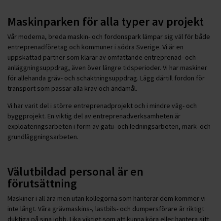
Maskinparken för alla typer av projekt
Vår moderna, breda maskin- och fordonspark lämpar sig väl för både
entreprenadföretag och kommuner i södra Sverige. Vi är en
uppskattad partner som klarar av omfattande entreprenad- och
anläggningsuppdrag, även över längre tidsperioder. Vi har maskiner
för allehanda gräv- och schaktningsuppdrag. Lägg därtill fordon för
transport som passar alla krav och ändamål.
Vi har varit del i större entreprenadprojekt och i mindre väg- och
byggprojekt. En viktig del av entreprenadverksamheten är
exploateringsarbeten i form av gatu- och ledningsarbeten, mark- och
grundläggningsarbeten.
Välutbildad personal är en
förutsättning
Maskiner i all ära men utan kollegorna som hanterar dem kommer vi
inte långt. Våra grävmaskins-, lastbils- och dumpersförare är riktigt
duktiga på sina jobb. Lika viktigt som att kunna köra eller hantera sitt