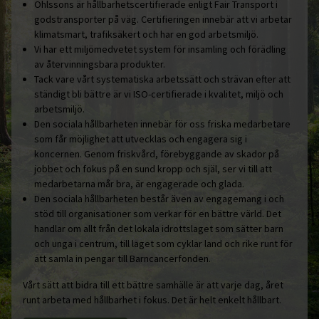
Ohlssons är hållbarhetscertifierade enligt Fair Transport i
godstransporter på väg. Certifieringen innebär att vi arbetar
klimatsmart, trafiksäkert och har en god arbetsmiljö.
Vi har ett miljömedvetet system för insamling och förädling
av återvinningsbara produkter.
Tack vare vårt systematiska arbetssätt och strävan efter att
ständigt bli bättre är vi ISO-certifierade i kvalitet, miljö och
arbetsmiljö.
Den sociala hållbarheten innebär för oss friska medarbetare
som får möjlighet att utvecklas och engagera sig i
koncernen. Genom friskvård, förebyggande av skador på
jobbet och fokus på en sund kropp och själ, ser vi till att
medarbetarna mår bra, är engagerade och glada.
Den sociala hållbarheten består även av engagemang i och
stöd till organisationer som verkar för en bättre värld. Det
handlar om allt från det lokala idrottslaget som sätter barn
och unga i centrum, till laget som cyklar land och rike runt för
att samla in pengar till Barncancerfonden.
Vårt sätt att bidra till ett bättre samhälle är att varje dag, året
runt arbeta med hållbarhet i fokus. Det är helt enkelt hållbart.