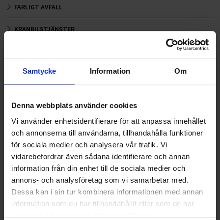
FARLIGT AVFALL
KRANBILSTJÄNSTER
LOGISTIK OCH TRANSPORT
Samtycke
Information
Om
MARK OCH ENTREPRENAD
Anläggning och mark
Denna webbplats använder cookies
Grävmaskiner
Vi använder enhetsidentifierare för att anpassa innehållet
Lastmaskiner
och annonserna till användarna, tillhandahålla funktioner
Dumpers
för sociala medier och analysera vår trafik. Vi
vidarebefordrar även sådana identifierare och annan
Torr- och grävsug
information från din enhet till de sociala medier och
Siktar och krossar
annons- och analysföretag som vi samarbetar med.
Dessa kan i sin tur kombinera informationen med annan
Rivning
information som du har tillhandahållit eller som de har
samlat in när du har använt deras tjänster.