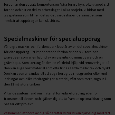
fordon är den sociala kompetensen. Våra förare hyrs ofta ut med sitt
fordon och blir en del av arbetslagen i olika projekt. Vi bidrar med
lagspelarna som blir en del av det värdeskapande samspel som
innebär att uppdragen kan slutföras.
Specialmaskiner för specialuppdrag
Vår digra maskin- och fordonspark består av en del specialmaskiner
för dito uppdrag. Ett imponerande fordon är den s.k. torr- och
grävsugen som är en hybrid av en gigantisk dammsugare och en
grävskopa. Som torrsug är den en värdefull hjälp vid renoveringar då
den kan suga bort material som ofta finns i gamla mellantak och dylikt.
Den kan även användas till att suga bort grus i husgrunder eller runt
ledningar och olika rördragningar. Material, vått som torrt, sugs in i
den 12 m3 stora tanken.
Vi tar dessutom hand om material för vidareförädling eller för
transport till deponi och hjälper dig att ta fram en optimal lösning som
passar ditt projekt.
Välkommen att höra av dig så berättar vi hur vi kan hjälpa dig med ditt