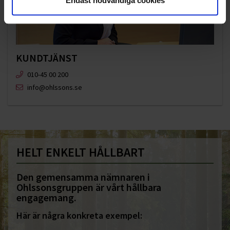
Endast nödvändiga cookies
KUNDTJÄNST
010-45 00 200​
info@ohlssons.se
HELT ENKELT HÅLLBART
Den gemensamma nämnaren i
Ohlssonsgruppen är vårt hållbara
engagemang.
Här är några konkreta exempel: