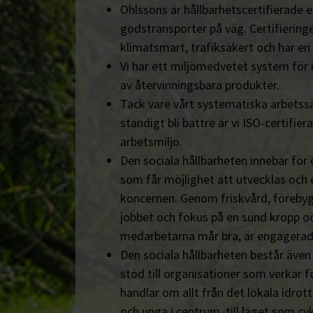
Ohlssons är hållbarhetscertifierade en
godstransporter på väg. Certifieringe
klimatsmart, trafiksäkert och har en
Vi har ett miljömedvetet system för 
av återvinningsbara produkter.
Tack vare vårt systematiska arbetssä
ständigt bli bättre är vi ISO-certifiera
arbetsmiljö.
Den sociala hållbarheten innebär för
som får möjlighet att utvecklas och 
koncernen. Genom friskvård, föreby
jobbet och fokus på en sund kropp och s
medarbetarna mår bra, är engagerad
Den sociala hållbarheten består äve
stöd till organisationer som verkar fö
handlar om allt från det lokala idrot
och unga i centrum, till laget som cyk