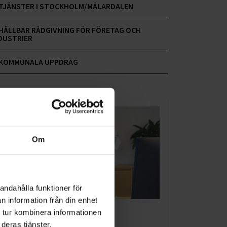
TJÄNSTER I STOCKHOLM/MÄLARDALEN
HÅLLBAR RÅDGIVNING FÖR FÖRETAG OCH
DUSTRIER
KOMMUNALA UPPDRAG
Om
andahålla funktioner för
n information från din enhet
KUNDTJÄNST
 tur kombinera informationen
deras tjänster.