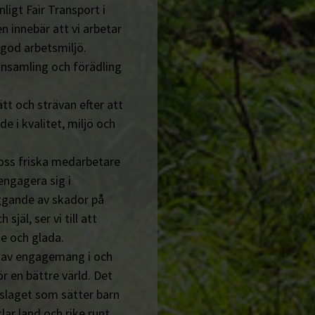
ligt Fair Transport i
n innebär att vi arbetar
 god arbetsmiljö.
insamling och förädling
tt och strävan efter att
de i kvalitet, miljö och
 oss friska medarbetare
engagera sig i
ggande av skador på
jäl, ser vi till att
e och glada.
n av engagemang i och
r en bättre värld. Det
tslaget som sätter barn
lar land och rike runt