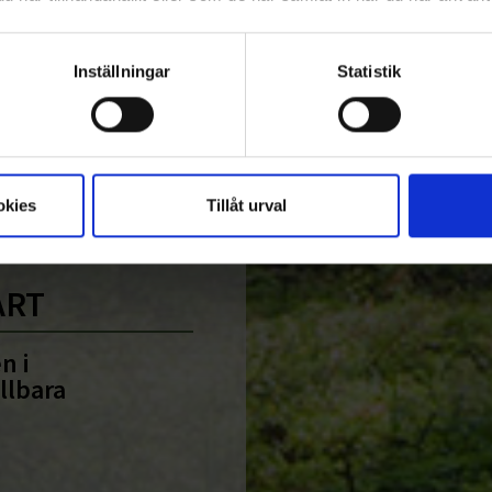
Inställningar
Statistik
okies
Tillåt urval
ART
n i
llbara