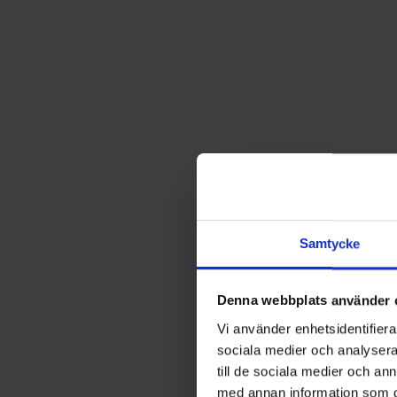
Samtycke
Denna webbplats använder 
Vi använder enhetsidentifierar
sociala medier och analysera 
till de sociala medier och a
med annan information som du 