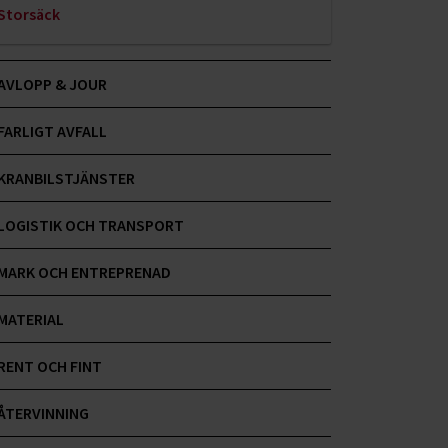
Storsäck
Hushållsavfall
AVLOPP & JOUR
Sekretess
FARLIGT AVFALL
KRANBILSTJÄNSTER
LOGISTIK OCH TRANSPORT
MARK OCH ENTREPRENAD
MATERIAL
RENT OCH FINT
ÅTERVINNING