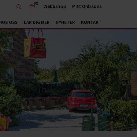
(0)
Webbshop
Mitt Ohlssons
HOS OSS
LÄR DIG MER
NYHETER
KONTAKT