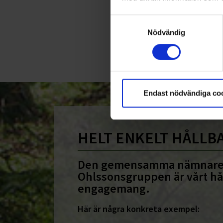
Samtyckesval
Nödvändig
Endast nödvändiga co
HELT ENKELT HÅLLB
Den gemensamma nämnare
Ohlssonsgruppen är vårt hå
engagemang.
Här är några konkreta exempel: