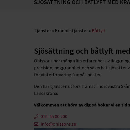
SJÖSÄTTNING OCH BÅTLYFT MED KR
Tjänster
»
Kranbilstjänster
»
Båtlyft
Sjösättning och båtlyft med
Ohlssons har många års erfarenhet av iläggning 
precision, noggrannhet och säkerhet sjösätter vi 
för vinterförvaring framåt hösten.
Den här tjänsten utförs främst i nordvästra Sk
Landskrona.
Välkommen att höra av dig så bokar vi en tid 
010-45 00 200​
info@ohlssons.se