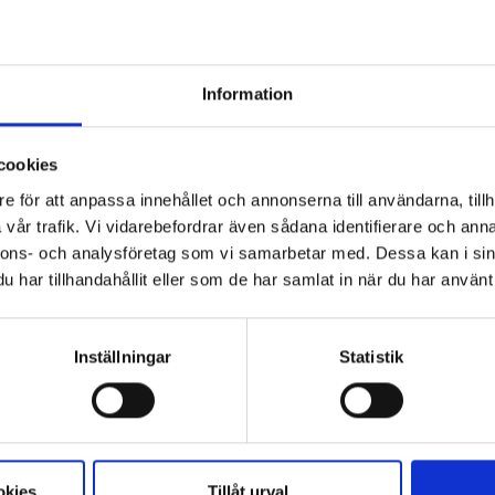
ig med leverans och placering av tunga saker så som
rial eller dekorelement, som gör att din trädgård ser
älskött ut på nolltid.
Information
LÄS MER
cookies
e för att anpassa innehållet och annonserna till användarna, tillh
vår trafik. Vi vidarebefordrar även sådana identifierare och anna
h anläggningstjänster med kranbil
nnons- och analysföretag som vi samarbetar med. Dessa kan i sin
h lyft under byggprojektet, flytt av förrådscontainers
har tillhandahållit eller som de har samlat in när du har använt 
samt transport och återvinning med storsäck.
Inställningar
Statistik
LÄS MER
ing
okies
Tillåt urval