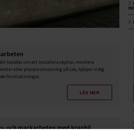
IN
sarbeten
et handlar om att installera skyltar, montera
ter eller placera utrustning på tak, hjälper vi dig
nde förutsättningar.
LÄS MER
s- och markarbeten med kranbil