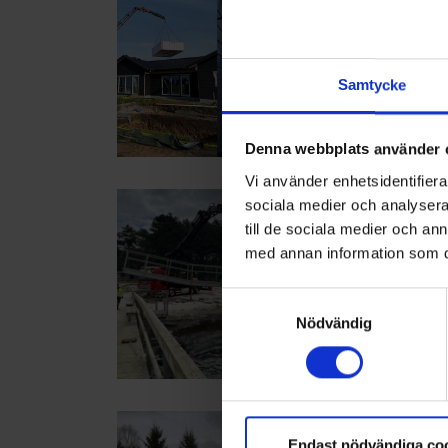
Vi hjälper d
pooler, mate
prydlig och v
Samtycke
Denna webbplats använder 
Vi använder enhetsidentifierar
sociala medier och analysera 
Bygg- oc
till de sociala medier och a
Transport oc
med annan information som du 
eller bodar 
Samtyckesval
Nödvändig
Trädfälln
Endast nödvändiga co