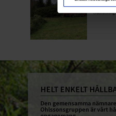
Utrustad för
trädfällning.
HELT ENKELT HÅLLB
Den gemensamma nämnare
Ohlssonsgruppen är vårt hå
engagemang.