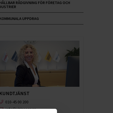
HÅLLBAR RÅDGIVNING FÖR FÖRETAG OCH
DUSTRIER
KOMMUNALA UPPDRAG
KUNDTJÄNST
010-45 00 200​
info@ohlssons.se