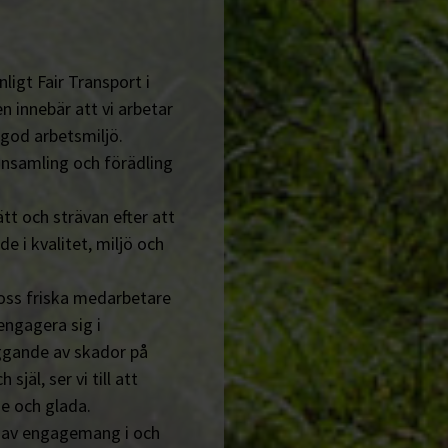
ligt Fair Transport i
n innebär att vi arbetar
 god arbetsmiljö.
insamling och förädling
tt och strävan efter att
de i kvalitet, miljö och
 oss friska medarbetare
engagera sig i
ggande av skador på
jäl, ser vi till att
e och glada.
n av engagemang i och