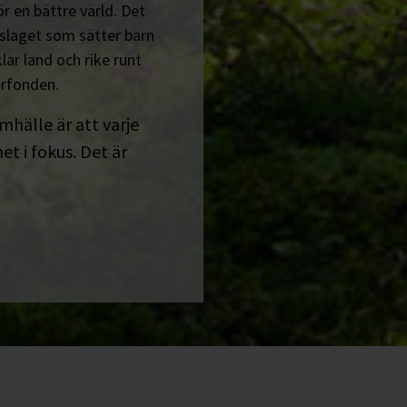
r en bättre värld. Det
tslaget som sätter barn
lar land och rike runt
erfonden.
amhälle är att varje
t i fokus. Det är