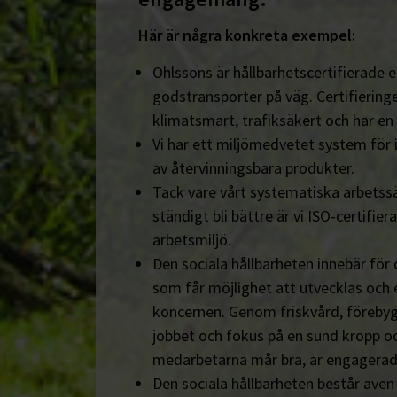
Här är några konkreta exempel:
Ohlssons är hållbarhetscertifierade en
godstransporter på väg. Certifieringe
klimatsmart, trafiksäkert och har en
Vi har ett miljömedvetet system för 
av återvinningsbara produkter.
Tack vare vårt systematiska arbetssä
ständigt bli bättre är vi ISO-certifiera
arbetsmiljö.
Den sociala hållbarheten innebär för
som får möjlighet att utvecklas och 
koncernen. Genom friskvård, föreby
jobbet och fokus på en sund kropp och s
medarbetarna mår bra, är engagerad
Den sociala hållbarheten består äve