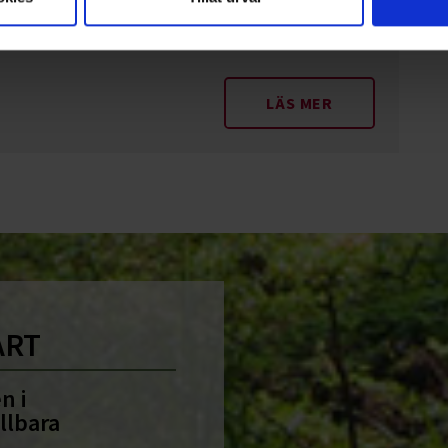
 sågning kan kranbilen även användas vid gallring och
LÄS MER
ART
n i
llbara