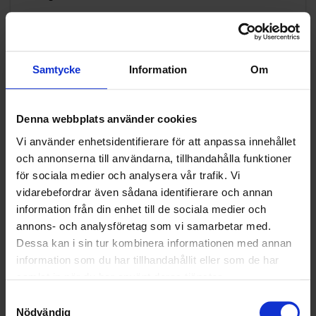
Falkenberg
Falköping
Grästorp
Samtycke
Information
Om
Götene
Hallstahammar
Denna webbplats använder cookies
Hylte
Vi använder enhetsidentifierare för att anpassa innehållet
och annonserna till användarna, tillhandahålla funktioner
Håbo
för sociala medier och analysera vår trafik. Vi
Hässleholm
vidarebefordrar även sådana identifierare och annan
information från din enhet till de sociala medier och
Hörby
annons- och analysföretag som vi samarbetar med.
Höör
Dessa kan i sin tur kombinera informationen med annan
Järfälla
information som du har tillhandahållit eller som de har
samlat in när du har använt deras tjänster.
Kalmar
Samtyckesval
Klippan
Nödvändig