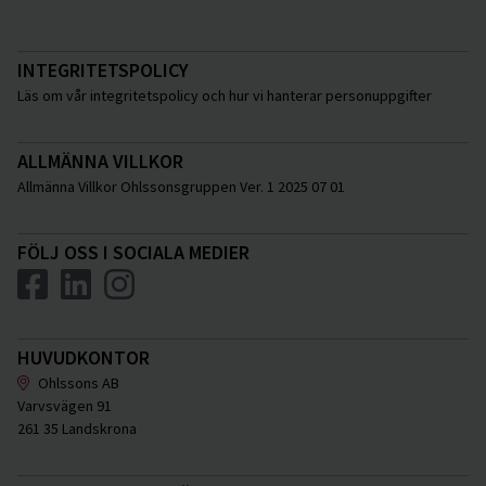
Åstorp
Ängelholm
INTEGRITETSPOLICY
Örkelljunga
Läs om vår integritetspolicy och hur vi hanterar personuppgifter
Östra Göinge
Katrineholm
ALLMÄNNA VILLKOR
Allmänna Villkor Ohlssonsgruppen Ver. 1 2025 07 01
Flen
Vingåker
FÖLJ OSS I SOCIALA MEDIER
HUVUDKONTOR
Ohlssons AB
Varvsvägen 91
261 35 Landskrona