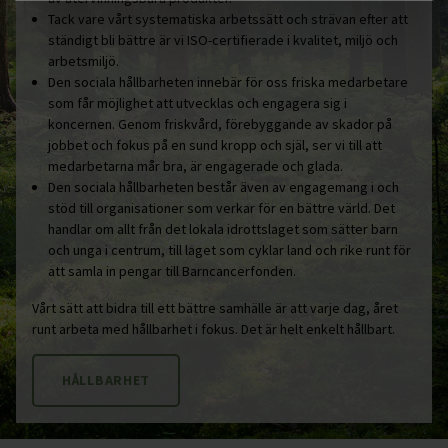
Sjöbo
Tack vare vårt systematiska arbetssätt och strävan efter att
ständigt bli bättre är vi ISO-certifierade i kvalitet, miljö och
Skara
arbetsmiljö.
Den sociala hållbarheten innebär för oss friska medarbetare
Staffanstorp
som får möjlighet att utvecklas och engagera sig i
Surahammar
koncernen. Genom friskvård, förebyggande av skador på
jobbet och fokus på en sund kropp och själ, ser vi till att
Svalöv
medarbetarna mår bra, är engagerade och glada.
Svedala
Den sociala hållbarheten består även av engagemang i och
stöd till organisationer som verkar för en bättre värld. Det
Tomelilla
handlar om allt från det lokala idrottslaget som sätter barn
och unga i centrum, till laget som cyklar land och rike runt för
Upplands-Bro
att samla in pengar till Barncancerfonden.
Uppsala
Vårt sätt att bidra till ett bättre samhälle är att varje dag, året
Vara
runt arbeta med hållbarhet i fokus. Det är helt enkelt hållbart.
Varberg
HÅLLBARHET
Vellinge
Västerås