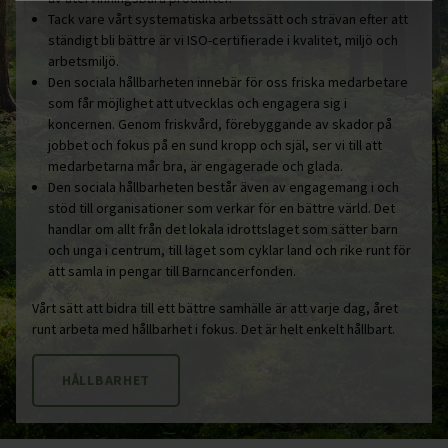
Sjöbo
Tack vare vårt systematiska arbetssätt och strävan efter att
ständigt bli bättre är vi ISO-certifierade i kvalitet, miljö och
Skara
arbetsmiljö.
Den sociala hållbarheten innebär för oss friska medarbetare
Staffanstorp
som får möjlighet att utvecklas och engagera sig i
Surahammar
koncernen. Genom friskvård, förebyggande av skador på
jobbet och fokus på en sund kropp och själ, ser vi till att
Svalöv
medarbetarna mår bra, är engagerade och glada.
Svedala
Den sociala hållbarheten består även av engagemang i och
stöd till organisationer som verkar för en bättre värld. Det
Tomelilla
handlar om allt från det lokala idrottslaget som sätter barn
och unga i centrum, till laget som cyklar land och rike runt för
Upplands-Bro
att samla in pengar till Barncancerfonden.
Uppsala
Vårt sätt att bidra till ett bättre samhälle är att varje dag, året
Vara
runt arbeta med hållbarhet i fokus. Det är helt enkelt hållbart.
Varberg
HÅLLBARHET
Vellinge
Västerås