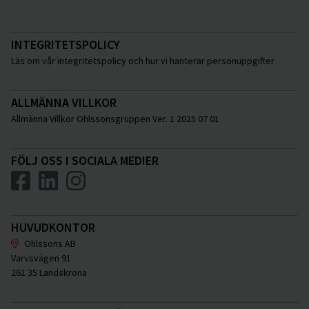
Åstorp
Ängelholm
INTEGRITETSPOLICY
Örkelljunga
Läs om vår integritetspolicy och hur vi hanterar personuppgifter
Östra Göinge
Katrineholm
ALLMÄNNA VILLKOR
Allmänna Villkor Ohlssonsgruppen Ver. 1 2025 07 01
Flen
Vingåker
FÖLJ OSS I SOCIALA MEDIER
HUVUDKONTOR
Ohlssons AB
Varvsvägen 91
261 35 Landskrona