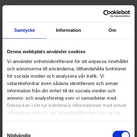
Falkenberg
Falköping
Grästorp
Samtycke
Information
Om
Götene
Hallstahammar
Denna webbplats använder cookies
Hylte
Vi använder enhetsidentifierare för att anpassa innehållet
och annonserna till användarna, tillhandahålla funktioner
Håbo
för sociala medier och analysera vår trafik. Vi
Hässleholm
vidarebefordrar även sådana identifierare och annan
information från din enhet till de sociala medier och
Hörby
annons- och analysföretag som vi samarbetar med.
Höör
Dessa kan i sin tur kombinera informationen med annan
Järfälla
information som du har tillhandahållit eller som de har
samlat in när du har använt deras tjänster.
Kalmar
Samtyckesval
Klippan
Nödvändig