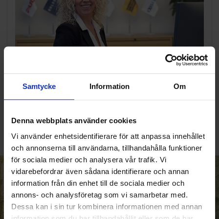
KUNDTJÄNST
Samtycke
Information
Om
010-45 00 200​
info@ohlssons.se
Denna webbplats använder cookies
Vi använder enhetsidentifierare för att anpassa innehållet
och annonserna till användarna, tillhandahålla funktioner
för sociala medier och analysera vår trafik. Vi
vidarebefordrar även sådana identifierare och annan
HELT ENKELT HÅLLBART
information från din enhet till de sociala medier och
annons- och analysföretag som vi samarbetar med.
Den gemensamma nämnaren i
Dessa kan i sin tur kombinera informationen med annan
Ohlssonsgruppen är vårt hållbara
information som du har tillhandahållit eller som de har