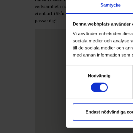
Samtycke
verksamhet i nästan hela Sverige - från Skåne i 
vi enbart i Skåne, medan andra sträcker sig över h
passar dig!
Denna webbplats använder 
Vi använder enhetsidentifierar
sociala medier och analysera 
till de sociala medier och a
med annan information som du 
Samtyckesval
Nödvändig
Endast nödvändiga co