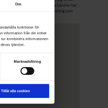
Om
ll Stockholm och Mälardalen. Vissa tjänster har
ta sätt. Hör av dig så hittar vi en lösning som
andahålla funktioner för
n information från din enhet
 tur kombinera informationen
deras tjänster.
Marknadsföring
Tillåt alla cookies