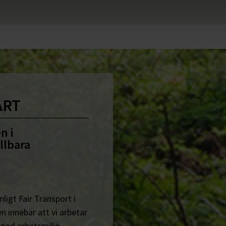
ART
n i
llbara
ligt Fair Transport i
n innebär att vi arbetar
 god arbetsmiljö.