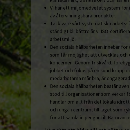
Vi har ett miljömedvetet system för 
av återvinningsbara produkter.
Tack vare vårt systematiska arbetssä
ständigt bli bättre är vi ISO-certifiera
arbetsmiljö.
Den sociala hållbarheten innebär för
som får möjlighet att utvecklas och 
koncernen. Genom friskvård, föreby
jobbet och fokus på en sund kropp och s
medarbetarna mår bra, är engagerad
Den sociala hållbarheten består äve
stöd till organisationer som verkar fö
handlar om allt från det lokala idrot
och unga i centrum, till laget som cyk
för att samla in pengar till Barncanc