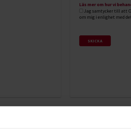
Läs mer om hur vi behan
Jag samtycker till att
om mig i enlighet med de
ig?
ttar du inget kontor nära dig är du alltid välkommen att höra av dig