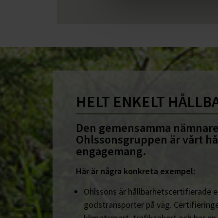
HELT ENKELT HÅLLB
Den gemensamma nämnare
Ohlssonsgruppen är vårt hå
engagemang.
Här är några konkreta exempel:
Ohlssons är hållbarhetscertifierade en
godstransporter på väg. Certifieringe
klimatsmart, trafiksäkert och har en