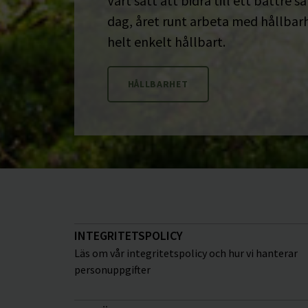
Vårt sätt att bidra till ett bättre s
dag, året runt arbeta med hållbarhe
helt enkelt hållbart.
HÅLLBARHET
INTEGRITETSPOLICY
Läs om vår integritetspolicy och hur vi hanterar
personuppgifter