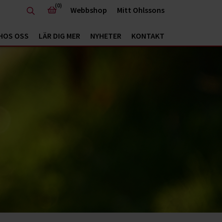
(0)
Webbshop
Mitt Ohlssons
HOS OSS
LÄR DIG MER
NYHETER
KONTAKT