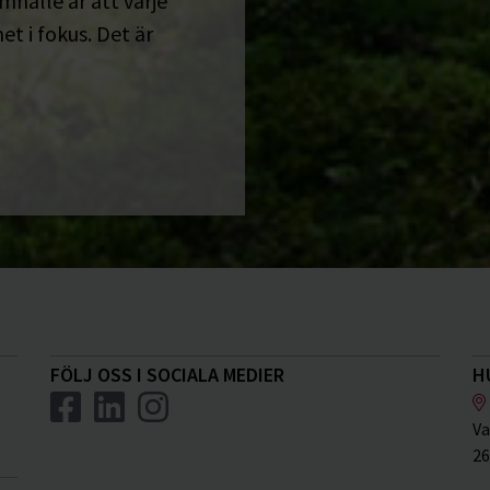
amhälle är att varje
t i fokus. Det är
FÖLJ OSS I SOCIALA MEDIER
H
Va
26