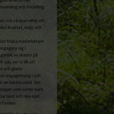
insamling och förädling
tt och strävan efter att
de i kvalitet, miljö och
 oss friska medarbetare
engagera sig i
ggande av skador på
jäl, ser vi till att
e och glada.
n av engagemang i och
r en bättre värld. Det
tslaget som sätter barn
lar land och rike runt
erfonden.