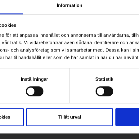
Information
söder, genom Halland och Småland, till Västra Götaland och upp ti
ela landet. Oftast kan vi lösa det mesta - för att hjälpa dig på bäs
cookies
e för att anpassa innehållet och annonserna till användarna, tillh
vår trafik. Vi vidarebefordrar även sådana identifierare och anna
nnons- och analysföretag som vi samarbetar med. Dessa kan i sin
har tillhandahållit eller som de har samlat in när du har använt 
Inställningar
Statistik
okies
Tillåt urval