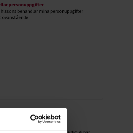
dlar personuppgifter
 Ohlssons behandlar mina personuppgifter
t ovanstående
 till vår kundtjänst så hjälper de dig. Vi har