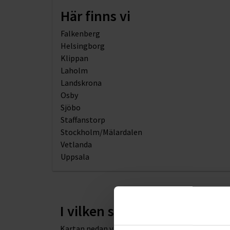
Här finns vi
Falkenberg
Helsingborg
Klippan
Laholm
Landskrona
Osby
Sjöbo
Staffanstorp
Stockholm/Mälardalen
Vetlanda
Uppsala
I vilken stad kan vi hjälpa d
Kartan nedan visar några av våra besökskontor. Hi