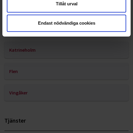
Tillåt urval
Örkelljunga
Endast nödvändiga cookies
Östra Göinge
Katrineholm
Flen
Vingåker
Tjänster