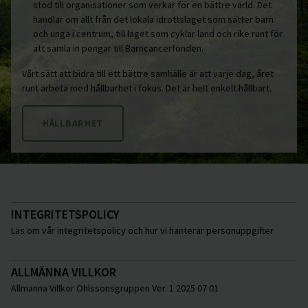
stöd till organisationer som verkar för en bättre värld. Det
Tomelilla
handlar om allt från det lokala idrottslaget som sätter barn
och unga i centrum, till laget som cyklar land och rike runt för
Upplands-Bro
att samla in pengar till Barncancerfonden.
Uppsala
Vårt sätt att bidra till ett bättre samhälle är att varje dag, året
Vara
runt arbeta med hållbarhet i fokus. Det är helt enkelt hållbart.
Varberg
HÅLLBARHET
Vellinge
Västerås
Åstorp
Ängelholm
INTEGRITETSPOLICY
Örkelljunga
Läs om vår integritetspolicy och hur vi hanterar personuppgifter
Östra Göinge
Katrineholm
ALLMÄNNA VILLKOR
Allmänna Villkor Ohlssonsgruppen Ver. 1 2025 07 01
Flen