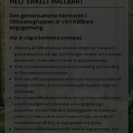
HELT ENKELT HÅLLBART
Landskrona
Den gemensamma nämnaren i
Lomma
Ohlssonsgruppen är vårt hållbara
engagemang.
Malmö
Här är några konkreta exempel:
Osby
Perstorp
Ohlssons är hållbarhetscertifierade enligt Fair Transport i
godstransporter på väg. Certifieringen innebär att vi arbetar
Sigtuna
klimatsmart, trafiksäkert och har en god arbetsmiljö.
Vi har ett miljömedvetet system för insamling och förädling
Simrishamn
av återvinningsbara produkter.
Sjöbo
Tack vare vårt systematiska arbetssätt och strävan efter att
ständigt bli bättre är vi ISO-certifierade i kvalitet, miljö och
Skara
arbetsmiljö.
Den sociala hållbarheten innebär för oss friska medarbetare
Staffanstorp
som får möjlighet att utvecklas och engagera sig i
Surahammar
koncernen. Genom friskvård, förebyggande av skador på
jobbet och fokus på en sund kropp och själ, ser vi till att
Svalöv
medarbetarna mår bra, är engagerade och glada.
Svedala
Den sociala hållbarheten består även av engagemang i och