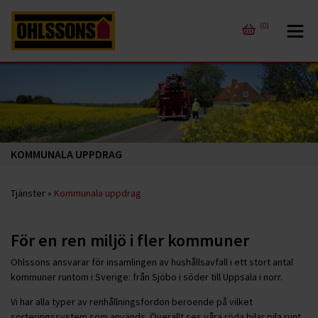
(0)
KOMMUNALA UPPDRAG
Tjänster
»
Kommunala uppdrag
För en ren miljö i fler kommuner
Ohlssons ansvarar för insamlingen av hushållsavfall i ett stort antal
kommuner runtom i Sverige: från Sjöbo i söder till Uppsala i norr.
Vi har alla typer av renhållningsfordon beroende på vilket
sorteringssystem som används. Överallt ses våra röda bilar pila runt