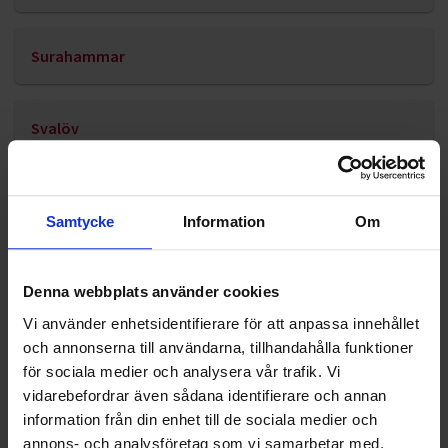
Surahammar
Svalöv
Svedala
Samtycke
Information
Om
Tomelilla
Denna webbplats använder cookies
Vi använder enhetsidentifierare för att anpassa innehållet
Upplands-Bro
och annonserna till användarna, tillhandahålla funktioner
för sociala medier och analysera vår trafik. Vi
vidarebefordrar även sådana identifierare och annan
Uppsala
information från din enhet till de sociala medier och
annons- och analysföretag som vi samarbetar med.