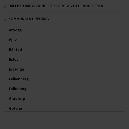
HÅLLBAR RÅDGIVNING FÖR FÖRETAG OCH INDUSTRIER
KOMMUNALA UPPDRAG
Arboga
Bjuv
Båstad
Eslöv
Essunga
Falkenberg
Falköping
Grästorp
Götene
Hallstahammar
Hylte