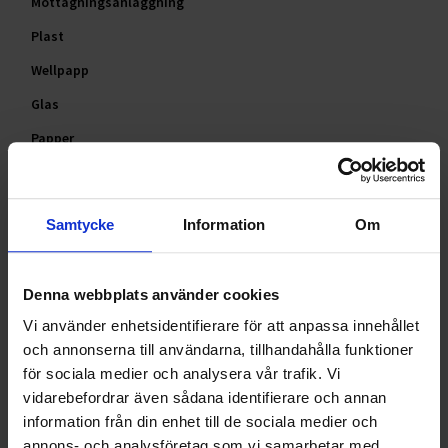
Mottagningsanläggning
Plast
Wellpapp
Glas
Papper
Skrot & metall
Kompostjord
Samtycke
Information
Om
Flisning
Denna webbplats använder cookies
TJÄNSTER I STOCKHOLM/MÄLARDALEN
Vi använder enhetsidentifierare för att anpassa innehållet
HÅLLBAR RÅDGIVNING FÖR FÖRETAG OCH INDUSTRIER
och annonserna till användarna, tillhandahålla funktioner
för sociala medier och analysera vår trafik. Vi
KOMMUNALA UPPDRAG
vidarebefordrar även sådana identifierare och annan
information från din enhet till de sociala medier och
annons- och analysföretag som vi samarbetar med.