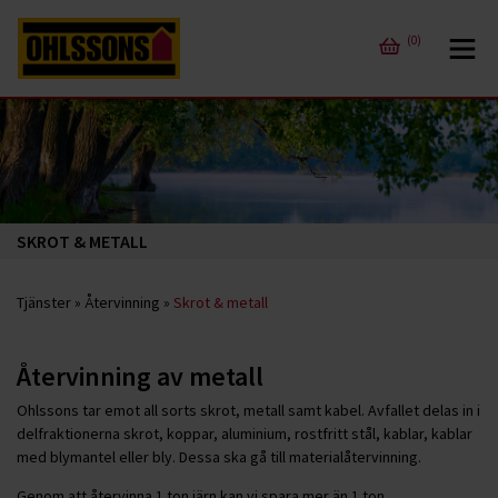
(0)
SKROT & METALL
Tjänster
»
Återvinning
»
Skrot & metall
Återvinning av metall
Ohlssons tar emot all sorts skrot, metall samt kabel. Avfallet delas in i
delfraktionerna skrot, koppar, aluminium, rostfritt stål, kablar, kablar
med blymantel eller bly. Dessa ska gå till materialåtervinning.
Genom att återvinna 1 ton järn kan vi spara mer än 1 ton