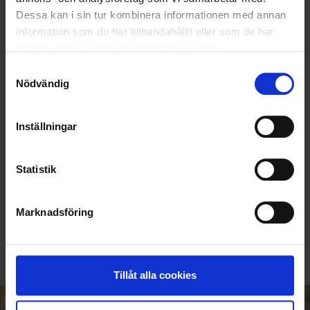
Dessa kan i sin tur kombinera informationen med annan
information som du har tillhandahållit eller som de har
samlat in när du har använt deras tjänster.
Samtyckesval
Nödvändig
Inställningar
Statistik
KUNDTJÄNST
010-45 00 200​
Marknadsföring
info@ohlssons.se
Tillåt alla cookies