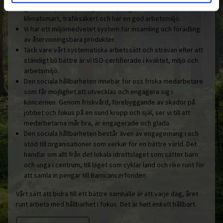
godstransporter på väg. Certifieringen innebär att vi arbetar
Sigtuna
klimatsmart, trafiksäkert och har en god arbetsmiljö.
Vi har ett miljömedvetet system för insamling och förädling
Simrishamn
av återvinningsbara produkter.
Sjöbo
Tack vare vårt systematiska arbetssätt och strävan efter att
ständigt bli bättre är vi ISO-certifierade i kvalitet, miljö och
Skara
arbetsmiljö.
Den sociala hållbarheten innebär för oss friska medarbetare
Staffanstorp
som får möjlighet att utvecklas och engagera sig i
Surahammar
koncernen. Genom friskvård, förebyggande av skador på
jobbet och fokus på en sund kropp och själ, ser vi till att
Svalöv
medarbetarna mår bra, är engagerade och glada.
Svedala
Den sociala hållbarheten består även av engagemang i och
stöd till organisationer som verkar för en bättre värld. Det
Tomelilla
handlar om allt från det lokala idrottslaget som sätter barn
och unga i centrum, till laget som cyklar land och rike runt för
Upplands-Bro
att samla in pengar till Barncancerfonden.
Uppsala
Vårt sätt att bidra till ett bättre samhälle är att varje dag, året
Vara
runt arbeta med hållbarhet i fokus. Det är helt enkelt hållbart.
Varberg