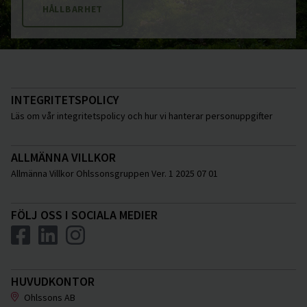
HÅLLBARHET
Vellinge
Västerås
Åstorp
Ängelholm
INTEGRITETSPOLICY
Örkelljunga
Läs om vår integritetspolicy och hur vi hanterar personuppgifter
Östra Göinge
Katrineholm
ALLMÄNNA VILLKOR
Allmänna Villkor Ohlssonsgruppen Ver. 1 2025 07 01
Flen
Vingåker
FÖLJ OSS I SOCIALA MEDIER
HUVUDKONTOR
Ohlssons AB