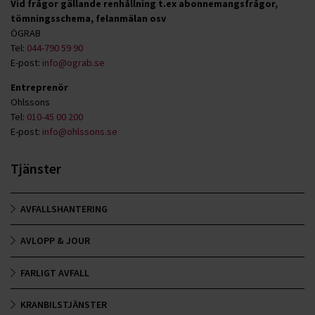
Vid frågor gällande renhållning t.ex abonnemangsfrågor,
tömningsschema, felanmälan osv
ÖGRAB
Tel:
044-790 59 90
E-post:
info@ograb.se
Entreprenör
Ohlssons
Tel:
010-45 00 200
E-post:
info@ohlssons.se
Tjänster
AVFALLSHANTERING
AVLOPP & JOUR
FARLIGT AVFALL
KRANBILSTJÄNSTER