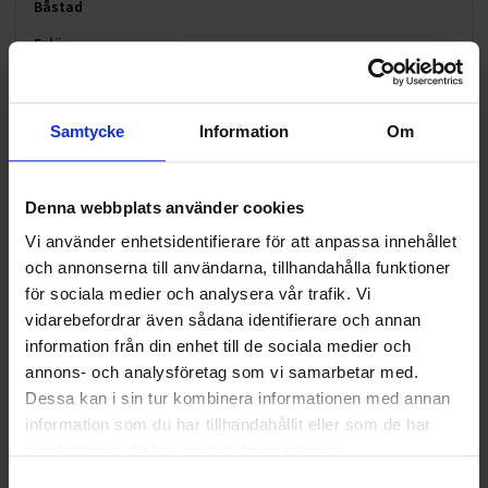
Båstad
Eslöv
Essunga
Falkenberg
Samtycke
Information
Om
Falköping
Grästorp
Denna webbplats använder cookies
Götene
Vi använder enhetsidentifierare för att anpassa innehållet
Hallstahammar
och annonserna till användarna, tillhandahålla funktioner
för sociala medier och analysera vår trafik. Vi
Hylte
vidarebefordrar även sådana identifierare och annan
Håbo
information från din enhet till de sociala medier och
annons- och analysföretag som vi samarbetar med.
Hässleholm
Dessa kan i sin tur kombinera informationen med annan
Hörby
information som du har tillhandahållit eller som de har
Höör
samlat in när du har använt deras tjänster.
Samtyckesval