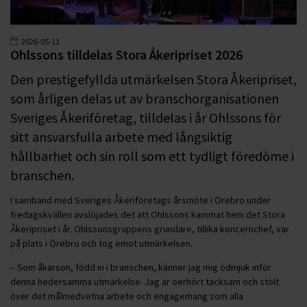
2026-05-11
Ohlssons tilldelas Stora Åkeripriset 2026
Den prestigefyllda utmärkelsen Stora Åkeripriset,
som årligen delas ut av branschorganisationen
Sveriges Åkeriföretag, tilldelas i år Ohlssons för
sitt ansvarsfulla arbete med långsiktig
hållbarhet och sin roll som ett tydligt föredöme i
branschen.
I samband med Sveriges Åkeriföretags årsmöte i Örebro under
fredagskvällen avslöjades det att Ohlssons kammat hem det Stora
Åkeripriset i år. Ohlssonsgruppens grundare, tillika koncernchef, var
på plats i Örebro och tog emot utmärkelsen.
– Som åkarson, född in i branschen, känner jag mig ödmjuk inför
denna hedersamma utmärkelse. Jag är oerhört tacksam och stolt
över det målmedvetna arbete och engagemang som alla