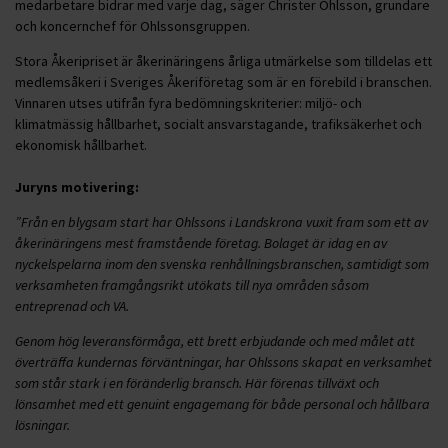
medarbetare bidrar med varje dag, säger Christer Ohlsson, grundare
och koncernchef för Ohlssonsgruppen.
Stora Åkeripriset är åkerinäringens årliga utmärkelse som tilldelas ett
medlemsåkeri i Sveriges Åkeriföretag som är en förebild i branschen.
Vinnaren utses utifrån fyra bedömningskriterier: miljö- och
klimatmässig hållbarhet, socialt ansvarstagande, trafiksäkerhet och
ekonomisk hållbarhet.
Juryns motivering:
”Från en blygsam start har Ohlssons i Landskrona vuxit fram som ett av
åkerinäringens mest framstående företag. Bolaget är idag en av
nyckelspelarna inom den svenska renhållningsbranschen, samtidigt som
verksamheten framgångsrikt utökats till nya områden såsom
entreprenad och VA.
Genom hög leveransförmåga, ett brett erbjudande och med målet att
överträffa kundernas förväntningar, har Ohlssons skapat en verksamhet
som står stark i en föränderlig bransch. Här förenas tillväxt och
lönsamhet med ett genuint engagemang för både personal och hållbara
lösningar.