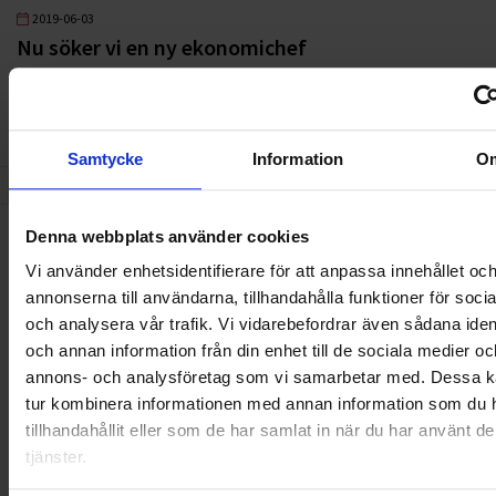
2019-06-03
Nu söker vi en ny ekonomichef
LÄS MER
Samtycke
Information
O
3
4
5
6
7
8
9
10
11
12
13
14
1
Denna webbplats använder cookies
Nyheter
Vi använder enhetsidentifierare för att anpassa innehållet oc
annonserna till användarna, tillhandahålla funktioner för soci
och analysera vår trafik. Vi vidarebefordrar även sådana ident
ALLA
och annan information från din enhet till de sociala medier oc
annons- och analysföretag som vi samarbetar med. Dessa ka
HÅLLBARHET
tur kombinera informationen med annan information som du 
tillhandahållit eller som de har samlat in när du har använt d
LANDSKRONA
tjänster.
NYA UPPDRAG