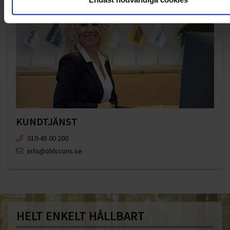
KUNDTJÄNST
010-45 00 200​
info@ohlssons.se
HELT ENKELT HÅLLBART