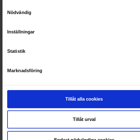
Samtyckesval
OHLSSONS REGION MITT
Nödvändig
OHLSSONS REGION SYD
Inställningar
OHLSSONS REGION VÄST
Statistik
OHLSSONSKOLLEGOR
RENHÅLLNING
Marknadsföring
SAMARBETEN
SOCIALT ANSVAR
Tillåt alla cookies
VELLINGE
Tillåt urval
Endast nödvändiga cookies