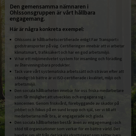
Den gemensamma nämnaren i
Ohlssonsgruppen är vårt hållbara
engagemang.
Här är några konkreta exempel:
Ohlssons är hållbarhetscertifierade enligt Fair Transport i
godstransporter på väg. Certifieringen innebär att vi arbetar
klimatsmart, trafiksäkert och har en god arbetsmiljö.
Vi har ett miljömedvetet system för insamling och förädling
av återvinningsbara produkter.
Tack vare vårt systematiska arbetssätt och strävan efter att
ständigt bli bättre är vi ISO-certifierade i kvalitet, miljö och
arbetsmiljö.
Den sociala hållbarheten innebär för oss friska medarbetare
som får möjlighet att utvecklas och engagera sig i
koncernen. Genom friskvård, förebyggande av skador på
jobbet och fokus på en sund kropp och själ, ser vi till att
medarbetarna mår bra, är engagerade och glada.
Den sociala hållbarheten består även av engagemang i och
stöd till organisationer som verkar för en bättre värld. Det
handlar om allt från det lokala idrottslaget som sätter barn