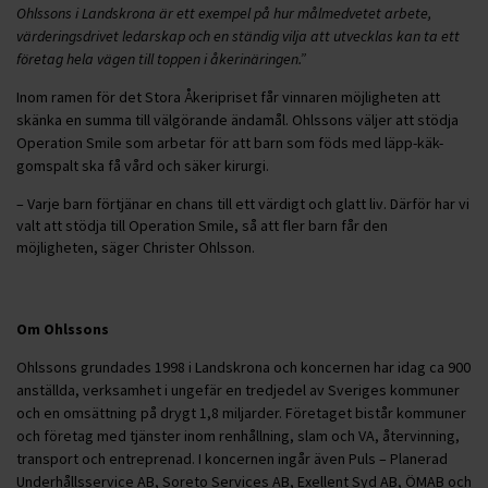
Ohlssons i Landskrona är ett exempel på hur målmedvetet arbete,
värderingsdrivet ledarskap och en ständig vilja att utvecklas kan ta ett
företag hela vägen till toppen i åkerinäringen.”
Inom ramen för det Stora Åkeripriset får vinnaren möjligheten att
skänka en summa till välgörande ändamål. Ohlssons väljer att stödja
Operation Smile som arbetar för att barn som föds med läpp-käk-
gomspalt ska få vård och säker kirurgi.
– Varje barn förtjänar en chans till ett värdigt och glatt liv. Därför har vi
valt att stödja till Operation Smile, så att fler barn får den
möjligheten, säger Christer Ohlsson.
Om Ohlssons
Ohlssons grundades 1998 i Landskrona och koncernen har idag ca 900
anställda, verksamhet i ungefär en tredjedel av Sveriges kommuner
och en omsättning på drygt 1,8 miljarder. Företaget bistår kommuner
och företag med tjänster inom renhållning, slam och VA, återvinning,
transport och entreprenad. I koncernen ingår även Puls – Planerad
Underhållsservice AB, Soreto Services AB, Exellent Syd AB, ÖMAB och