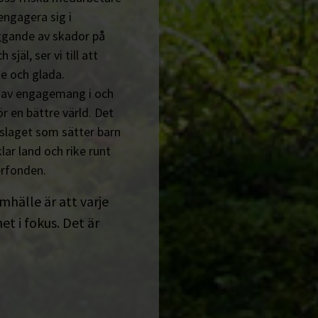
engagera sig i
ggande av skador på
jäl, ser vi till att
e och glada.
n av engagemang i och
r en bättre värld. Det
tslaget som sätter barn
lar land och rike runt
erfonden.
amhälle är att varje
t i fokus. Det är