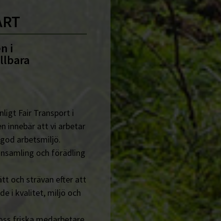
ART
n i
llbara
ligt Fair Transport i
n innebär att vi arbetar
 god arbetsmiljö.
insamling och förädling
tt och strävan efter att
de i kvalitet, miljö och
 oss friska medarbetare