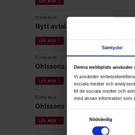
LÄS MER
2026-06-24
Nytt avtal med Wåhlin Fastighe
LÄS MER
Samtycke
2026-06-09
Ohlssons är entreprenör i Sver
Denna webbplats använder 
Vi använder enhetsidentifierar
LÄS MER
sociala medier och analysera 
till de sociala medier och a
2026-05-11
med annan information som du 
Ohlssons tilldelas Stora Åkeripr
Samtyckesval
Nödvändig
LÄS MER