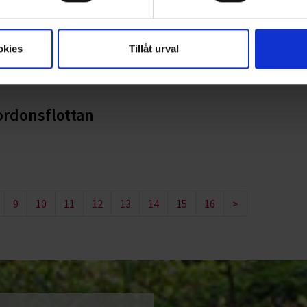
ge kommun
okies
Tillåt urval
ordonsflottan
9
10
11
12
13
14
15
16
>