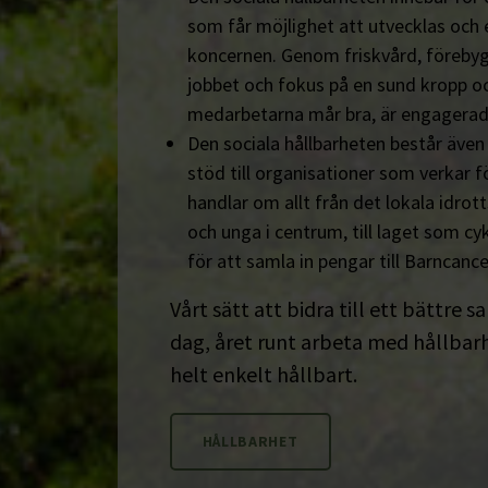
som får möjlighet att utvecklas och 
koncernen. Genom friskvård, föreby
jobbet och fokus på en sund kropp och s
medarbetarna mår bra, är engagerad
Den sociala hållbarheten består äve
stöd till organisationer som verkar fö
handlar om allt från det lokala idrot
och unga i centrum, till laget som cyk
för att samla in pengar till Barncanc
Vårt sätt att bidra till ett bättre s
dag, året runt arbeta med hållbarhe
helt enkelt hållbart.
HÅLLBARHET