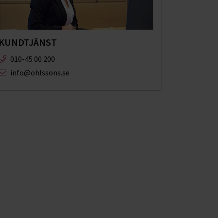
KUNDTJÄNST
010-45 00 200​
info@ohlssons.se