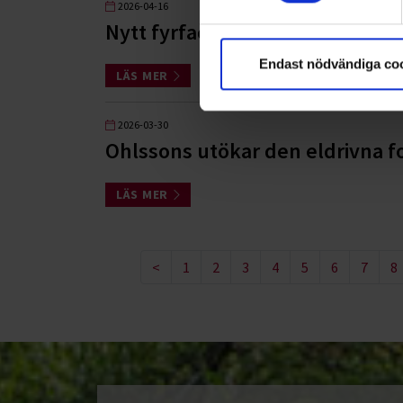
2026-04-16
Nytt fyrfacksuppdrag i Kävlin
Endast nödvändiga co
LÄS MER
2026-03-30
Ohlssons utökar den eldrivna f
LÄS MER
<
1
2
3
4
5
6
7
8