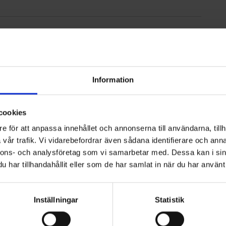
ter AB
Information
iges bästa avfallskommun
cookies
e för att anpassa innehållet och annonserna till användarna, tillh
vår trafik. Vi vidarebefordrar även sådana identifierare och anna
nnons- och analysföretag som vi samarbetar med. Dessa kan i sin
har tillhandahållit eller som de har samlat in när du har använt 
iset 2026
Inställningar
Statistik