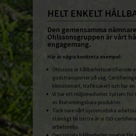
HELT ENKELT HÅLLB
Den gemensamma nämnare
Ohlssonsgruppen är vårt hå
engagemang.
Här är några konkreta exempel:
Ohlssons är hållbarhetscertifierade en
godstransporter på väg. Certifieringe
klimatsmart, trafiksäkert och har en
Vi har ett miljömedvetet system för 
av återvinningsbara produkter.
Tack vare vårt systematiska arbetssä
ständigt bli bättre är vi ISO-certifiera
arbetsmiljö.
Den sociala hållbarheten innebär för