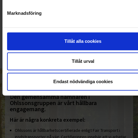
Marknadsföring
KUNDTJÄNST
010-45 00 200​
Tillåt alla cookies
info@ohlssons.se
Tillåt urval
HELT ENKELT HÅLLBART
Endast nödvändiga cookies
Den gemensamma nämnaren i
Ohlssonsgruppen är vårt hållbara
engagemang.
Här är några konkreta exempel:
Ohlssons är hållbarhetscertifierade enligt Fair Transport i
godstransporter på väg. Certifieringen innebär att vi arbetar