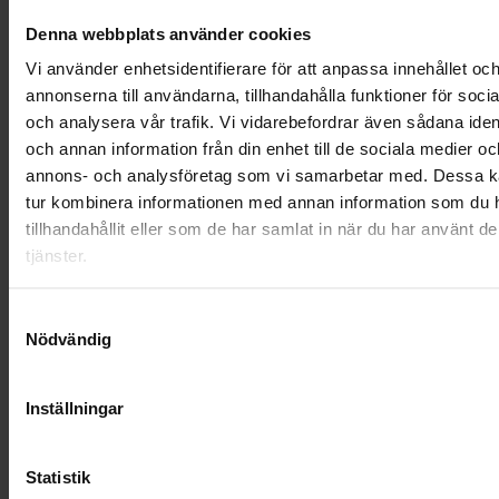
OHLSSONSKOLLEGOR
Denna webbplats använder cookies
RENHÅLLNING
Vi använder enhetsidentifierare för att anpassa innehållet oc
annonserna till användarna, tillhandahålla funktioner för soci
SAMARBETEN
och analysera vår trafik. Vi vidarebefordrar även sådana ident
och annan information från din enhet till de sociala medier oc
SOCIALT ANSVAR
annons- och analysföretag som vi samarbetar med. Dessa ka
tur kombinera informationen med annan information som du 
VELLINGE
tillhandahållit eller som de har samlat in när du har använt d
tjänster.
Samtyckesval
Nödvändig
Inställningar
Statistik