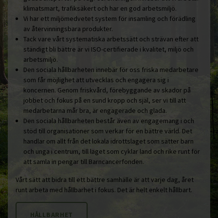
klimatsmart, trafiksäkert och har en god arbetsmiljö.
Vi har ett miljömedvetet system för insamling och förädling
av återvinningsbara produkter.
Tack vare vårt systematiska arbetssätt och strävan efter att
ständigt bli bättre är vi ISO-certifierade i kvalitet, miljö och
arbetsmiljö.
Den sociala hållbarheten innebär för oss friska medarbetare
som får möjlighet att utvecklas och engagera sig i
koncernen. Genom friskvård, förebyggande av skador på
jobbet och fokus på en sund kropp och själ, ser vi till att
medarbetarna mår bra, är engagerade och glada.
Den sociala hållbarheten består även av engagemang i och
stöd till organisationer som verkar för en bättre värld. Det
handlar om allt från det lokala idrottslaget som sätter barn
och unga i centrum, till laget som cyklar land och rike runt för
att samla in pengar till Barncancerfonden.
Vårt sätt att bidra till ett bättre samhälle är att varje dag, året
runt arbeta med hållbarhet i fokus. Det är helt enkelt hållbart.
HÅLLBARHET