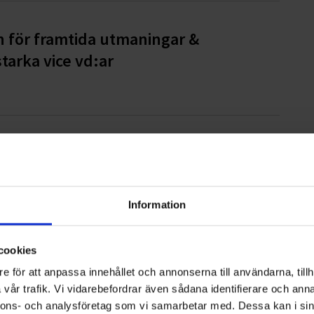
n för framtida utmaningar &
tarka vice vd:ar
i Flen, Katrineholm och Vingåker
Information
6 – vad gäller för företag och
cookies
e för att anpassa innehållet och annonserna till användarna, tillh
vår trafik. Vi vidarebefordrar även sådana identifierare och anna
nnons- och analysföretag som vi samarbetar med. Dessa kan i sin