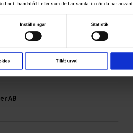
har tillhandahållit eller som de har samlat in när du har använt 
pmaskintjänster
Inställningar
Statistik
ampen mot barncancer
okies
Tillåt urval
ter AB