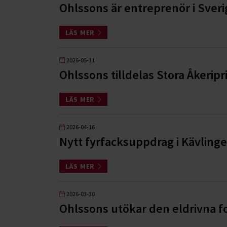
Ohlssons är entreprenör i Sver
LÄS MER
2026-05-11
Ohlssons tilldelas Stora Åkeripr
LÄS MER
2026-04-16
Nytt fyrfacksuppdrag i Kävlin
LÄS MER
2026-03-30
Ohlssons utökar den eldrivna f