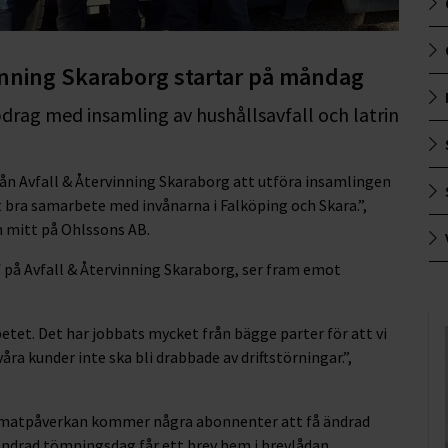
vinning Skaraborg startar på måndag
pdrag med insamling av hushållsavfall och latrin
rån Avfall & Återvinning Skaraborg att utföra insamlingen
tt bra samarbete med invånarna i Falköping och Skara.”,
n mitt på Ohlssons AB.
 på Avfall & Återvinning Skaraborg, ser fram emot
etet. Det har jobbats mycket från bägge parter för att vi
ra kunder inte ska bli drabbade av driftstörningar.”,
limatpåverkan kommer några abonnenter att få ändrad
ndrad tömningsdag får ett brev hem i brevlådan.