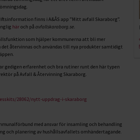
 tömningsdag.
tsinformation finns i A&ÅS app ”Mitt avfall Skaraborg”.
änglig
här
och på
avfallskaraborg.se
.
hällsfunktion som hjälper kommunerna att bli mer
 det återvinnas och användas till nya produkter samtidigt
läppen.
har gedigen erfarenhet och bra rutiner runt den här typen
rektör på Avfall & Återvinning Skaraborg.
esskits/28062/nytt-uppdrag-i-skaraborg
kommunalförbund med ansvar för insamling och behandling
ning och planering av hushållsavfallets omhändertagande.