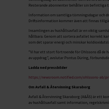
Resterande abonnenter behåller sin befintliga
Information om samtliga tömningsdagar och drif
Driftsinformation kommer även att finnas tillg
Insamlingen av hushållsavfall är en viktig sam
hållbara. Genom att sortera avfallet korrekt kan
som det sparar energi och minskar koldioxiduts
”Vi har ett stort förtroende för Ohlssons då de 
av uppdrag.”, avslutar Pontus Düring, förbundsdi
Ladda ned pressbilder
https://newsroom.notified.com/ohlssons-ab/pr
Om Avfall & Återvinning Skaraborg
Avfall & Återvinning Skaraborg (A&ÅS) är ett 
av hushållsavfall samt information, regelskriv