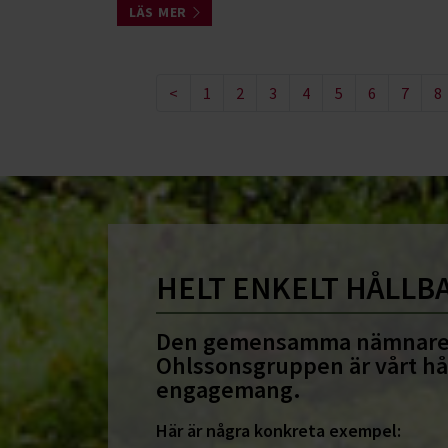
LÄS MER
<
1
2
3
4
5
6
7
8
HELT ENKELT HÅLLB
Den gemensamma nämnare
Ohlssonsgruppen är vårt hå
engagemang.
Här är några konkreta exempel: