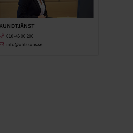
KUNDTJÄNST
010-45 00 200​
info@ohlssons.se