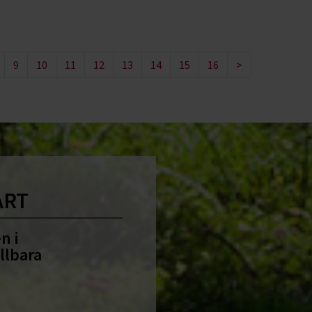
9
10
11
12
13
14
15
16
>
ART
n i
llbara