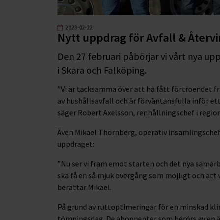
2023-02-22
Nytt uppdrag för Avfall & Åter
Den 27 februari påbörjar vi vårt nya up
i Skara och Falköping.
”Vi är tacksamma över att ha fått förtroendet f
av hushållsavfall och är förväntansfulla inför e
säger Robert Axelsson, renhållningschef i regio
Även Mikael Thörnberg, operativ insamlingschef
uppdraget:
”Nu ser vi fram emot starten och det nya samarb
ska få en så mjuk övergång som möjligt och att vå
berättar Mikael.
På grund av ruttoptimeringar för en minskad k
tömningsdag. De abonnenter som berörs av en ä