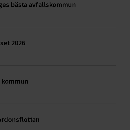
iges bästa avfallskommun
iset 2026
ge kommun
ordonsflottan