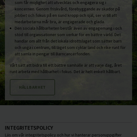
som får möjlighet att utvecklas och engagera sig i
koncernen. Genom friskvård, förebyggande av skador på
jobbet och fokus på en sund kropp och själ, ser vi till att
medarbetarna mår bra, är engagerade och glada.
Den sociala hållbarheten består även av engagemang i och
stöd till organisationer som verkar för en bättre värld. Det
handlar om allt från det lokala idrottslaget som sätter barn
och unga i centrum, till laget som cyklar land och rike runt för
att samla in pengar till Barncancerfonden.
Vårt sätt att bidra till ett bättre samhälle är att varje dag, året
runt arbeta med hållbarhet i fokus. Det är helt enkelt hållbart.
HÅLLBARHET
INTEGRITETSPOLICY
Läs om vår integritetspolicy och hur vi hanterar personuppgifter