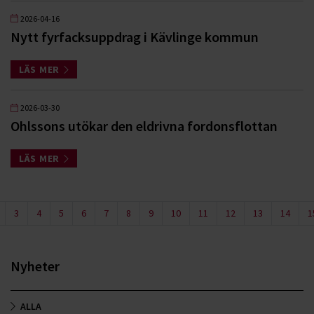
2026-04-16
Nytt fyrfacksuppdrag i Kävlinge kommun
LÄS MER
2026-03-30
Ohlssons utökar den eldrivna fordonsflottan
LÄS MER
3
4
5
6
7
8
9
10
11
12
13
14
1
Nyheter
ALLA