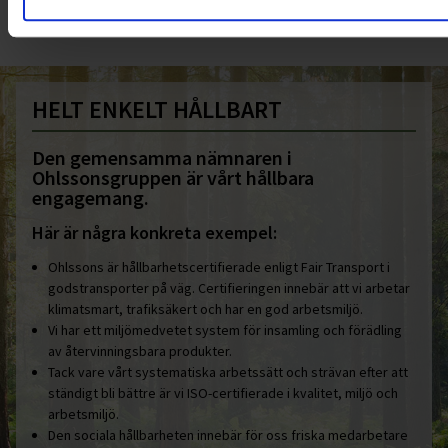
HELT ENKELT HÅLLBART
Den gemensamma nämnaren i
Ohlssonsgruppen är vårt hållbara
engagemang.
Här är några konkreta exempel:
Ohlssons är hållbarhetscertifierade enligt Fair Transport i
godstransporter på väg. Certifieringen innebär att vi arbetar
klimatsmart, trafiksäkert och har en god arbetsmiljö.
Vi har ett miljömedvetet system för insamling och förädling
av återvinningsbara produkter.
Tack vare vårt systematiska arbetssätt och strävan efter att
ständigt bli bättre är vi ISO-certifierade i kvalitet, miljö och
arbetsmiljö.
Den sociala hållbarheten innebär för oss friska medarbetare