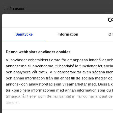
HÅLLBARHET
LANDSKRONA
NYA UPPDRAG
Samtycke
Information
O
OHLSSONS REGION MITT
Denna webbplats använder cookies
OHLSSONS REGION SYD
Vi använder enhetsidentifierare för att anpassa innehållet oc
OHLSSONS REGION VÄST
annonserna till användarna, tillhandahålla funktioner för soci
och analysera vår trafik. Vi vidarebefordrar även sådana ident
OHLSSONSKOLLEGOR
och annan information från din enhet till de sociala medier oc
annons- och analysföretag som vi samarbetar med. Dessa ka
RENHÅLLNING
tur kombinera informationen med annan information som du 
tillhandahållit eller som de har samlat in när du har använt d
SAMARBETEN
tjänster.
SOCIALT ANSVAR