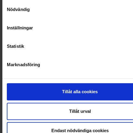
Samtyckesval
Nödvändig
VELLINGE
Inställningar
Statistik
Marknadsföring
Tillåt alla cookies
KUNDTJÄNST
Tillåt urval
010-45 00 200​
info@ohlssons.se
Endast nödvändiga cookies