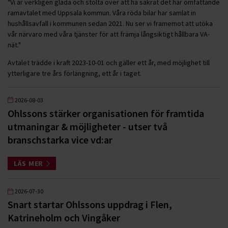
"Vi är verkligen glada och stolta över att ha säkrat det här omfattande
ramavtalet med Uppsala kommun. Våra röda bilar har samlat in
hushållsavfall i kommunen sedan 2021. Nu ser vi framemot att utöka
vår närvaro med våra tjänster för att främja långsiktigt hållbara VA-
nät."
Avtalet trädde i kraft 2023-10-01 och gäller ett år, med möjlighet till
ytterligare tre års förlängning, ett år i taget.
2026-08-03
Ohlssons stärker organisationen för framtida
utmaningar & möjligheter - utser två
branschstarka vice vd:ar
LÄS MER
2026-07-30
Snart startar Ohlssons uppdrag i Flen,
Katrineholm och Vingåker