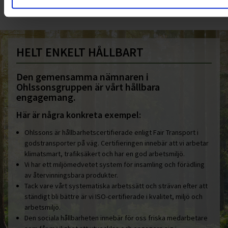
HELT ENKELT HÅLLBART
Den gemensamma nämnaren i
Ohlssonsgruppen är vårt hållbara
engagemang.
Här är några konkreta exempel:
Ohlssons är hållbarhetscertifierade enligt Fair Transport i
godstransporter på väg. Certifieringen innebär att vi arbetar
klimatsmart, trafiksäkert och har en god arbetsmiljö.
Vi har ett miljömedvetet system för insamling och förädling
av återvinningsbara produkter.
Tack vare vårt systematiska arbetssätt och strävan efter att
ständigt bli bättre är vi ISO-certifierade i kvalitet, miljö och
arbetsmiljö.
Den sociala hållbarheten innebär för oss friska medarbetare