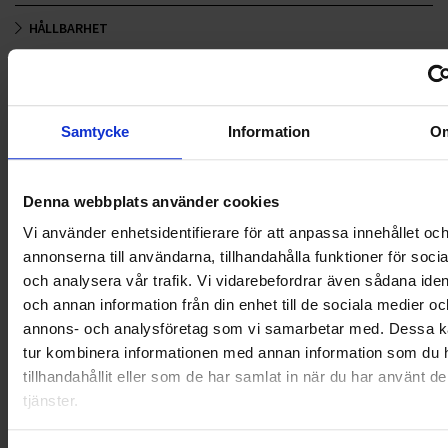
HÅLLBARHET
LANDSKRONA
NYA UPPDRAG
Samtycke
Information
O
OHLSSONS REGION MITT
Denna webbplats använder cookies
OHLSSONS REGION SYD
Vi använder enhetsidentifierare för att anpassa innehållet oc
OHLSSONS REGION VÄST
annonserna till användarna, tillhandahålla funktioner för soci
och analysera vår trafik. Vi vidarebefordrar även sådana ident
OHLSSONSKOLLEGOR
och annan information från din enhet till de sociala medier oc
annons- och analysföretag som vi samarbetar med. Dessa ka
RENHÅLLNING
tur kombinera informationen med annan information som du 
tillhandahållit eller som de har samlat in när du har använt d
SAMARBETEN
tjänster.
SOCIALT ANSVAR