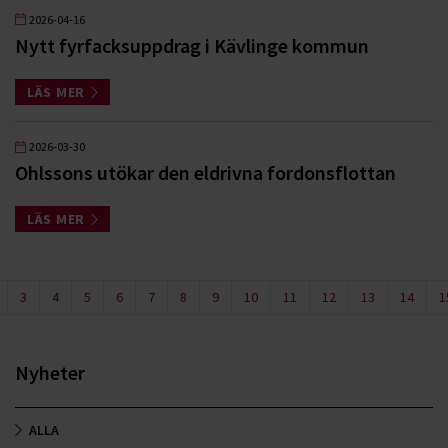
2026-04-16
Nytt fyrfacksuppdrag i Kävlinge kommun
LÄS MER
2026-03-30
Ohlssons utökar den eldrivna fordonsflottan
LÄS MER
3
4
5
6
7
8
9
10
11
12
13
14
1
Nyheter
ALLA