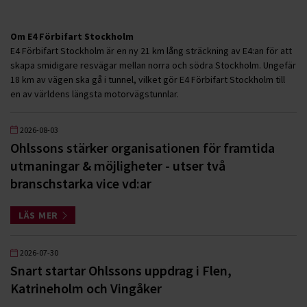
Om E4 Förbifart Stockholm
E4 Förbifart Stockholm är en ny 21 km lång sträckning av E4:an för att
skapa smidigare resvägar mellan norra och södra Stockholm. Ungefär
18 km av vägen ska gå i tunnel, vilket gör E4 Förbifart Stockholm till
en av världens längsta motorvägstunnlar.
2026-08-03
Ohlssons stärker organisationen för framtida
utmaningar & möjligheter - utser två
branschstarka vice vd:ar
LÄS MER
2026-07-30
Snart startar Ohlssons uppdrag i Flen,
Katrineholm och Vingåker