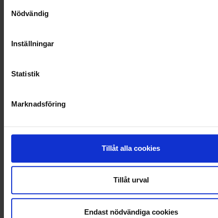
Samtyckesval
Nödvändig
VELLINGE
Inställningar
Statistik
Marknadsföring
Tillåt alla cookies
KUNDTJÄNST
Tillåt urval
010-45 00 200​
info@ohlssons.se
Endast nödvändiga cookies