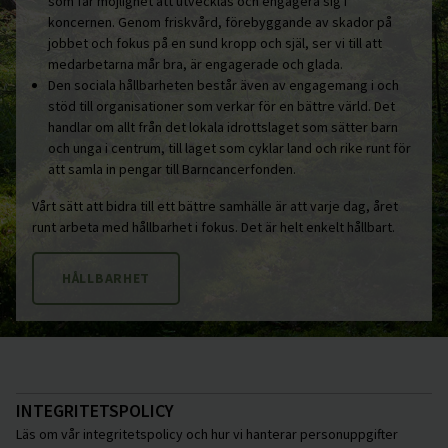
som får möjlighet att utvecklas och engagera sig i
koncernen. Genom friskvård, förebyggande av skador på
jobbet och fokus på en sund kropp och själ, ser vi till att
medarbetarna mår bra, är engagerade och glada.
Den sociala hållbarheten består även av engagemang i och
stöd till organisationer som verkar för en bättre värld. Det
handlar om allt från det lokala idrottslaget som sätter barn
och unga i centrum, till laget som cyklar land och rike runt för
att samla in pengar till Barncancerfonden.
Vårt sätt att bidra till ett bättre samhälle är att varje dag, året
runt arbeta med hållbarhet i fokus. Det är helt enkelt hållbart.
HÅLLBARHET
INTEGRITETSPOLICY
Läs om vår integritetspolicy och hur vi hanterar personuppgifter