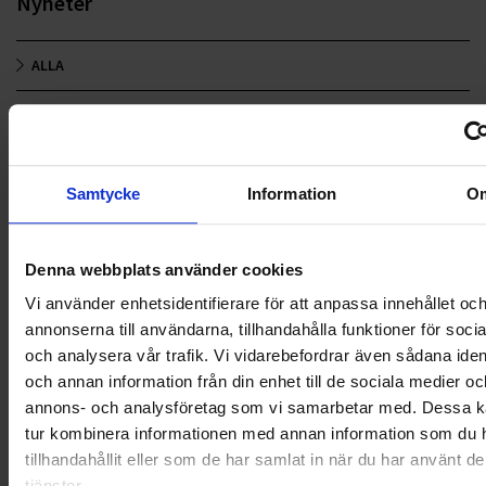
Nyheter
ALLA
HÅLLBARHET
LANDSKRONA
Samtycke
Information
O
NYA UPPDRAG
OHLSSONS REGION MITT
Denna webbplats använder cookies
Vi använder enhetsidentifierare för att anpassa innehållet oc
OHLSSONS REGION SYD
annonserna till användarna, tillhandahålla funktioner för soci
och analysera vår trafik. Vi vidarebefordrar även sådana ident
OHLSSONS REGION VÄST
och annan information från din enhet till de sociala medier oc
annons- och analysföretag som vi samarbetar med. Dessa ka
OHLSSONSKOLLEGOR
tur kombinera informationen med annan information som du 
RENHÅLLNING
tillhandahållit eller som de har samlat in när du har använt d
tjänster.