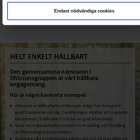
010-45 00 200​
Endast nödvändiga cookies
info@ohlssons.se
HELT ENKELT HÅLLBART
Den gemensamma nämnaren i
Ohlssonsgruppen är vårt hållbara
engagemang.
Här är några konkreta exempel:
Ohlssons är hållbarhetscertifierade enligt Fair Transport i
godstransporter på väg. Certifieringen innebär att vi arbetar
klimatsmart, trafiksäkert och har en god arbetsmiljö.
Vi har ett miljömedvetet system för insamling och förädling
av återvinningsbara produkter.
Tack vare vårt systematiska arbetssätt och strävan efter att