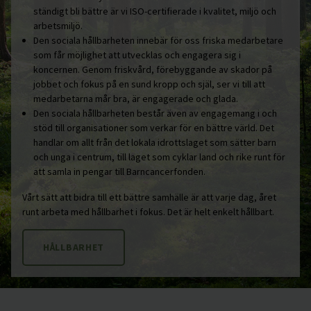
ständigt bli bättre är vi ISO-certifierade i kvalitet, miljö och
arbetsmiljö.
Den sociala hållbarheten innebär för oss friska medarbetare
som får möjlighet att utvecklas och engagera sig i
koncernen. Genom friskvård, förebyggande av skador på
jobbet och fokus på en sund kropp och själ, ser vi till att
medarbetarna mår bra, är engagerade och glada.
Den sociala hållbarheten består även av engagemang i och
stöd till organisationer som verkar för en bättre värld. Det
handlar om allt från det lokala idrottslaget som sätter barn
och unga i centrum, till laget som cyklar land och rike runt för
att samla in pengar till Barncancerfonden.
Vårt sätt att bidra till ett bättre samhälle är att varje dag, året
runt arbeta med hållbarhet i fokus. Det är helt enkelt hållbart.
HÅLLBARHET