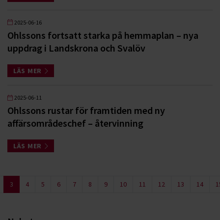
2025-06-16
Ohlssons fortsatt starka på hemmaplan – nya
uppdrag i Landskrona och Svalöv
LÄS MER
2025-06-11
Ohlssons rustar för framtiden med ny
affärsområdeschef – återvinning
LÄS MER
3
4
5
6
7
8
9
10
11
12
13
14
1