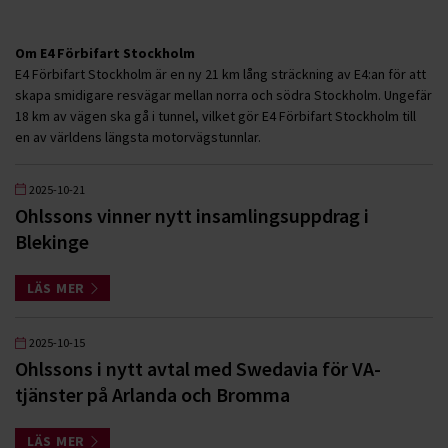
Om E4 Förbifart Stockholm
E4 Förbifart Stockholm är en ny 21 km lång sträckning av E4:an för att
skapa smidigare resvägar mellan norra och södra Stockholm. Ungefär
18 km av vägen ska gå i tunnel, vilket gör E4 Förbifart Stockholm till
en av världens längsta motorvägstunnlar.
2025-10-21
Ohlssons vinner nytt insamlingsuppdrag i
Blekinge
LÄS MER
2025-10-15
Ohlssons i nytt avtal med Swedavia för VA-
tjänster på Arlanda och Bromma
LÄS MER