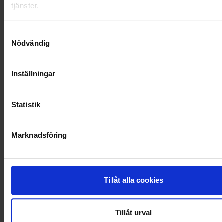
tjänster.
LANDSKRONA
NYA UPPDRAG
Samtyckesval
Nödvändig
OHLSSONS REGION MITT
Inställningar
OHLSSONS REGION SYD
OHLSSONS REGION VÄST
Statistik
OHLSSONSKOLLEGOR
Marknadsföring
RENHÅLLNING
SAMARBETEN
Tillåt alla cookies
SOCIALT ANSVAR
VELLINGE
Tillåt urval