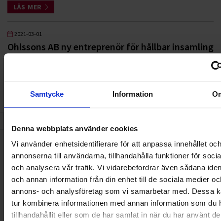
LÄS MER
2021-03-01
Ohlssons AB ny entreprenör för hållbar insamling
av hushållsavfall i Uppsala
LÄS MER
Samtycke
Information
O
3
4
5
6
7
8
9
10
11
12
13
14
1
Denna webbplats använder cookies
Vi använder enhetsidentifierare för att anpassa innehållet oc
annonserna till användarna, tillhandahålla funktioner för soci
Nyheter
och analysera vår trafik. Vi vidarebefordrar även sådana ident
och annan information från din enhet till de sociala medier oc
ALLA
annons- och analysföretag som vi samarbetar med. Dessa ka
tur kombinera informationen med annan information som du 
HÅLLBARHET
tillhandahållit eller som de har samlat in när du har använt d