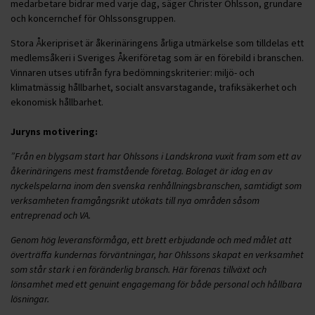
medarbetare bidrar med varje dag, säger Christer Ohlsson, grundare
och koncernchef för Ohlssonsgruppen.
Stora Åkeripriset är åkerinäringens årliga utmärkelse som tilldelas ett
medlemsåkeri i Sveriges Åkeriföretag som är en förebild i branschen.
Vinnaren utses utifrån fyra bedömningskriterier: miljö- och
klimatmässig hållbarhet, socialt ansvarstagande, trafiksäkerhet och
ekonomisk hållbarhet.
Juryns motivering:
”Från en blygsam start har Ohlssons i Landskrona vuxit fram som ett av
åkerinäringens mest framstående företag. Bolaget är idag en av
nyckelspelarna inom den svenska renhållningsbranschen, samtidigt som
verksamheten framgångsrikt utökats till nya områden såsom
entreprenad och VA.
Genom hög leveransförmåga, ett brett erbjudande och med målet att
överträffa kundernas förväntningar, har Ohlssons skapat en verksamhet
som står stark i en föränderlig bransch. Här förenas tillväxt och
lönsamhet med ett genuint engagemang för både personal och hållbara
lösningar.