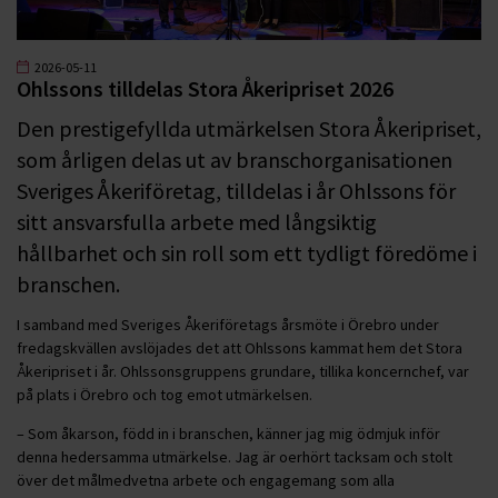
2026-05-11
Ohlssons tilldelas Stora Åkeripriset 2026
Den prestigefyllda utmärkelsen Stora Åkeripriset,
som årligen delas ut av branschorganisationen
Sveriges Åkeriföretag, tilldelas i år Ohlssons för
sitt ansvarsfulla arbete med långsiktig
hållbarhet och sin roll som ett tydligt föredöme i
branschen.
I samband med Sveriges Åkeriföretags årsmöte i Örebro under
fredagskvällen avslöjades det att Ohlssons kammat hem det Stora
Åkeripriset i år. Ohlssonsgruppens grundare, tillika koncernchef, var
på plats i Örebro och tog emot utmärkelsen.
– Som åkarson, född in i branschen, känner jag mig ödmjuk inför
denna hedersamma utmärkelse. Jag är oerhört tacksam och stolt
över det målmedvetna arbete och engagemang som alla