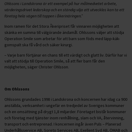
Ohlssons i Landskrona är ett exempel på hur målmedvetet arbete,
värderingsdrivet ledarskap och en ständig vilja att utvecklas kan ta ett
företag hela vägen till toppen i åkerinäringen.”
Inom ramen för det Stora Åkeripriset får vinnaren möjligheten att
skänka en summa till välgörande ändamål. Ohlssons väljer att stödja
Operation Smile som arbetar för att barn som föds med läpp-käk-
gomspalt ska få vård och säker kirurgi.
– Varje barn förtjänar en chans till ett värdigt och glatt liv. Därför har vi
valt att stödja till Operation Smile, så att fler barn får den
möjligheten, säger Christer Ohlsson.
Om Ohlssons
Ohlssons grundades 1998 i Landskrona och koncernen har idag ca 900
anställda, verksamhet i ungefär en tredjedel av Sveriges kommuner
och en omsättning på drygt 1,8 miljarder. Företaget bistår kommuner
och företag med tjänster inom renhållning, slam och VA, återvinning,
transport och entreprenad. I koncernen ingår även Puls – Planerad
Underhållsservice AB, Soreto Services AB, Exellent Syd AB, ÖMAB och