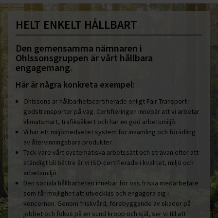
HELT ENKELT HÅLLBART
Den gemensamma nämnaren i
Ohlssonsgruppen är vårt hållbara
engagemang.
Här är några konkreta exempel:
Ohlssons är hållbarhetscertifierade enligt Fair Transport i
godstransporter på väg. Certifieringen innebär att vi arbetar
klimatsmart, trafiksäkert och har en god arbetsmiljö.
Vi har ett miljömedvetet system för insamling och förädling
av återvinningsbara produkter.
Tack vare vårt systematiska arbetssätt och strävan efter att
ständigt bli bättre är vi ISO-certifierade i kvalitet, miljö och
arbetsmiljö.
Den sociala hållbarheten innebär för oss friska medarbetare
som får möjlighet att utvecklas och engagera sig i
koncernen. Genom friskvård, förebyggande av skador på
jobbet och fokus på en sund kropp och själ, ser vi till att