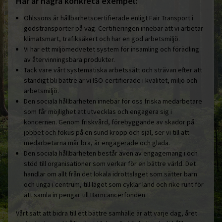
Här är några konkreta exempel:
Ohlssons är hållbarhetscertifierade enligt Fair Transport i
godstransporter på väg. Certifieringen innebär att vi arbetar
klimatsmart, trafiksäkert och har en god arbetsmiljö.
Vi har ett miljömedvetet system för insamling och förädling
av återvinningsbara produkter.
Tack vare vårt systematiska arbetssätt och strävan efter att
ständigt bli bättre är vi ISO-certifierade i kvalitet, miljö och
arbetsmiljö.
Den sociala hållbarheten innebär för oss friska medarbetare
som får möjlighet att utvecklas och engagera sig i
koncernen. Genom friskvård, förebyggande av skador på
jobbet och fokus på en sund kropp och själ, ser vi till att
medarbetarna mår bra, är engagerade och glada.
Den sociala hållbarheten består även av engagemang i och
stöd till organisationer som verkar för en bättre värld. Det
handlar om allt från det lokala idrottslaget som sätter barn
och unga i centrum, till laget som cyklar land och rike runt för
att samla in pengar till Barncancerfonden.
Vårt sätt att bidra till ett bättre samhälle är att varje dag, året