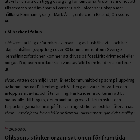
att vi får en bra och trygg övergång för kunderna. Vi ser fram emot att
tillsammans med invånarna i Varberg och Falkenberg skapa mer
hållbara kommuner, säger Mark Åslin, driftschef i Halland, Ohlssons
AB.
Hållbarhet i fokus
Ohlssons
har lång erfarenhet av insamling av hushållsavfall och har
idag renhållningsuppdrag i över 30 kommuner runtom i Sverige.
Renhållningsfordonen kommer att drivas på fossilfritt drivmedel eller
biogas. Biogasen produceras av matavfallet som kunderna sorterar
ut.
Vivab
, Vatten och miljö i Väst, är ett kommunalt bolag som på uppdrag
av kommunerna i Falkenberg och Varberg ansvarar för vatten och
avlopp samt avfall och återvinning. När kunderna sorterar rätt blir
matavfallet till biogas, det brännbara grovavfallet minskar och
förpackningarna hamnar på återvinningsstationen och kan återvinnas.
Vivab – med hjärta för en hållbar framtid. Tillsammans gör vi det möjligt!
2026-08-03
Ohlssons stärker organisationen för framtida