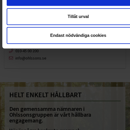
Tillåt urval
Endast nödvändiga cookies
KUNDTJÄNST
010-45 00 200​
info@ohlssons.se
HELT ENKELT HÅLLBART
Den gemensamma nämnaren i
Ohlssonsgruppen är vårt hållbara
engagemang.