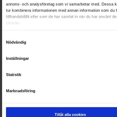
annons- och analysföretag som vi samarbetar med. Dessa ka
OHLSSONS REGION VÄST
tur kombinera informationen med annan information som du 
tillhandahållit eller som de har samlat in när du har använt d
OHLSSONSKOLLEGOR
tjänster.
RENHÅLLNING
Samtyckesval
Nödvändig
SAMARBETEN
SOCIALT ANSVAR
Inställningar
VELLINGE
Statistik
Marknadsföring
Tillåt alla cookies