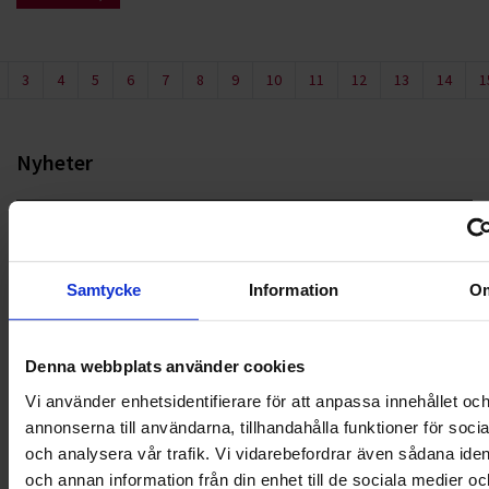
3
4
5
6
7
8
9
10
11
12
13
14
1
Nyheter
ALLA
HÅLLBARHET
Samtycke
Information
O
LANDSKRONA
Denna webbplats använder cookies
NYA UPPDRAG
Vi använder enhetsidentifierare för att anpassa innehållet oc
OHLSSONS REGION MITT
annonserna till användarna, tillhandahålla funktioner för soci
och analysera vår trafik. Vi vidarebefordrar även sådana ident
OHLSSONS REGION SYD
och annan information från din enhet till de sociala medier oc