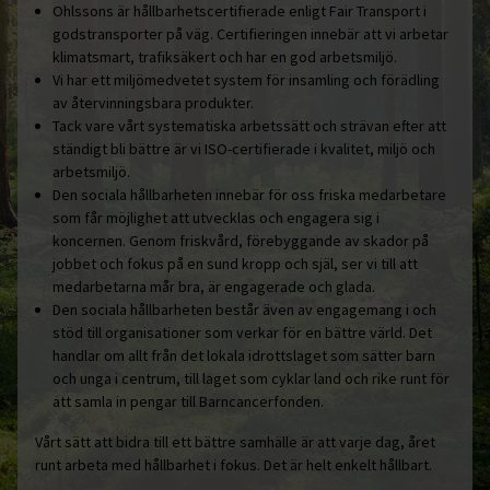
Ohlssons är hållbarhetscertifierade enligt Fair Transport i
godstransporter på väg. Certifieringen innebär att vi arbetar
klimatsmart, trafiksäkert och har en god arbetsmiljö.
Vi har ett miljömedvetet system för insamling och förädling
av återvinningsbara produkter.
Tack vare vårt systematiska arbetssätt och strävan efter att
ständigt bli bättre är vi ISO-certifierade i kvalitet, miljö och
arbetsmiljö.
Den sociala hållbarheten innebär för oss friska medarbetare
som får möjlighet att utvecklas och engagera sig i
koncernen. Genom friskvård, förebyggande av skador på
jobbet och fokus på en sund kropp och själ, ser vi till att
medarbetarna mår bra, är engagerade och glada.
Den sociala hållbarheten består även av engagemang i och
stöd till organisationer som verkar för en bättre värld. Det
handlar om allt från det lokala idrottslaget som sätter barn
och unga i centrum, till laget som cyklar land och rike runt för
att samla in pengar till Barncancerfonden.
Vårt sätt att bidra till ett bättre samhälle är att varje dag, året
runt arbeta med hållbarhet i fokus. Det är helt enkelt hållbart.