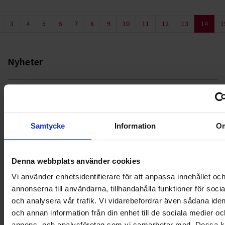
3
4
5
6
7
8
9
10
11
12
13
14
1
Nyheter
ALLA
HÅLLBARHET
Samtycke
Information
O
LANDSKRONA
NYA UPPDRAG
Denna webbplats använder cookies
Vi använder enhetsidentifierare för att anpassa innehållet oc
OHLSSONS REGION MITT
annonserna till användarna, tillhandahålla funktioner för soci
och analysera vår trafik. Vi vidarebefordrar även sådana ident
OHLSSONS REGION SYD
och annan information från din enhet till de sociala medier oc
annons- och analysföretag som vi samarbetar med. Dessa ka