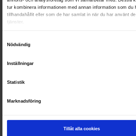
OHLSSONS REGION VÄST
tur kombinera informationen med annan information som du 
tillhandahållit eller som de har samlat in när du har använt d
OHLSSONSKOLLEGOR
tjänster.
RENHÅLLNING
Samtyckesval
SAMARBETEN
Nödvändig
SOCIALT ANSVAR
Inställningar
VELLINGE
Statistik
Marknadsföring
Tillåt alla cookies