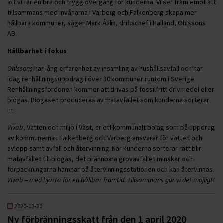
att vi får en bra och trygg övergång för kunderna. Vi ser fram emot att
tillsammans med invånarna i Varberg och Falkenberg skapa mer
hållbara kommuner, säger Mark Åslin, driftschef i Halland, Ohlssons
AB.
Hållbarhet i fokus
Ohlssons
har lång erfarenhet av insamling av hushållsavfall och har
idag renhållningsuppdrag i över 30 kommuner runtom i Sverige.
Renhållningsfordonen kommer att drivas på fossilfritt drivmedel eller
biogas. Biogasen produceras av matavfallet som kunderna sorterar
ut.
Vivab
, Vatten och miljö i Väst, är ett kommunalt bolag som på uppdrag
av kommunerna i Falkenberg och Varberg ansvarar för vatten och
avlopp samt avfall och återvinning. När kunderna sorterar rätt blir
matavfallet till biogas, det brännbara grovavfallet minskar och
förpackningarna hamnar på återvinningsstationen och kan återvinnas.
Vivab – med hjärta för en hållbar framtid. Tillsammans gör vi det möjligt!
2020-03-30
Ny förbränningsskatt från den 1 april 2020