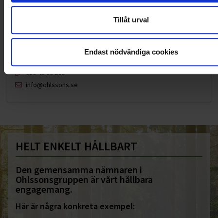
Tillåt urval
Endast nödvändiga cookies
KUNDTJÄNST
010-45 00 200​
info@ohlssons.se
HELT ENKELT HÅLLBART
Den gemensamma nämnaren i
Ohlssonsgruppen är vårt hållbara
engagemang.
Här är några konkreta exempel: