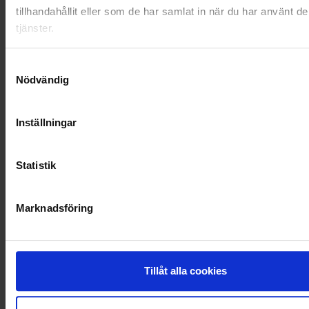
tillhandahållit eller som de har samlat in när du har använt d
tjänster.
RENHÅLLNING
SAMARBETEN
Samtyckesval
Nödvändig
SOCIALT ANSVAR
Inställningar
VELLINGE
Statistik
Marknadsföring
Tillåt alla cookies