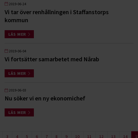
2019-06-24
Vi tar över renhållningen i Staffanstorps
kommun
LÄS MER
2019-06-04
Vi fortsätter samarbetet med Nårab
LÄS MER
2019-06-03
Nu söker vi en ny ekonomichef
LÄS MER
3
4
5
6
7
8
9
10
11
12
13
14
1