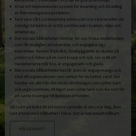
Vi har ett miljömedvetet system för insamling och förädling
av återvinningsbara produkter.
Tack vare vårt systematiska arbetssätt och strävan efter att
ständigt bli bättre är vi ISO-certifierade i kvalitet, miljö och
arbetsmiljö.
Den sociala hållbarheten innebär för oss friska medarbetare
som får möjlighet att utvecklas och engagera sig i
koncernen. Genom friskvård, förebyggande av skador på
jobbet och fokus på en sund kropp och själ, ser vi till att
medarbetarna mår bra, är engagerade och glada.
Den sociala hållbarheten består även av engagemang i och
stöd till organisationer som verkar för en bättre värld. Det
handlar om allt från det lokala idrottslaget som sätter barn
och unga i centrum, till laget som cyklar land och rike runt för
att samla in pengar till Barncancerfonden.
Vårt sätt att bidra till ett bättre samhälle är att varje dag, året
runt arbeta med hållbarhet i fokus. Det är helt enkelt hållbart.
HÅLLBARHET