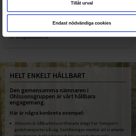
Tillåt urval
KUNDTJÄNST
Endast nödvändiga cookies
010-45 00 200​
info@ohlssons.se
HELT ENKELT HÅLLBART
Den gemensamma nämnaren i
Ohlssonsgruppen är vårt hållbara
engagemang.
Här är några konkreta exempel:
Ohlssons är hållbarhetscertifierade enligt Fair Transport i
godstransporter på väg. Certifieringen innebär att vi arbetar
klimatsmart, trafiksäkert och har en god arbetsmiljö.