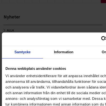
Nyheter
ALLA
HÅLLBARHET
LANDSKRONA
Samtycke
Information
O
NYA UPPDRAG
Denna webbplats använder cookies
OHLSSONS REGION MITT
Vi använder enhetsidentifierare för att anpassa innehållet oc
annonserna till användarna, tillhandahålla funktioner för soci
OHLSSONS REGION SYD
och analysera vår trafik. Vi vidarebefordrar även sådana ident
och annan information från din enhet till de sociala medier oc
OHLSSONS REGION VÄST
annons- och analysföretag som vi samarbetar med. Dessa ka
tur kombinera informationen med annan information som du 
OHLSSONSKOLLEGOR