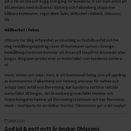
att vi får en bra och trygg övergång för kunderna. Vi ser fram emot att
tillsammans med invånarna i Varberg och Falkenberg skapa mer
hållbara kommuner, säger Mark Åslin, driftschef i Halland, Ohlssons
AB.
Hållbarhet i fokus
Ohlssons
har lång erfarenhet av insamling av hushållsavfall och har
idag renhållningsuppdrag i över 30 kommuner runtom i Sverige.
Renhållningsfordonen kommer att drivas på fossilfritt drivmedel eller
biogas. Biogasen produceras av matavfallet som kunderna sorterar
ut.
Vivab
, Vatten och miljö i Väst, är ett kommunalt bolag som på uppdrag
av kommunerna i Falkenberg och Varberg ansvarar för vatten och
avlopp samt avfall och återvinning. När kunderna sorterar rätt blir
matavfallet till biogas, det brännbara grovavfallet minskar och
förpackningarna hamnar på återvinningsstationen och kan återvinnas.
Vivab – med hjärta för en hållbar framtid. Tillsammans gör vi det möjligt!
2019-12-23
God jul & gott nytt år önskar Ohlssons