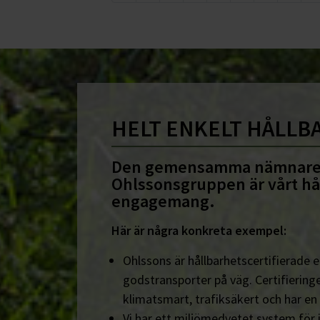
HELT ENKELT HÅLLB
Den gemensamma nämnare
Ohlssonsgruppen är vårt hå
engagemang.
Här är några konkreta exempel:
Ohlssons är hållbarhetscertifierade en
godstransporter på väg. Certifieringe
klimatsmart, trafiksäkert och har en
Vi har ett miljömedvetet system för 