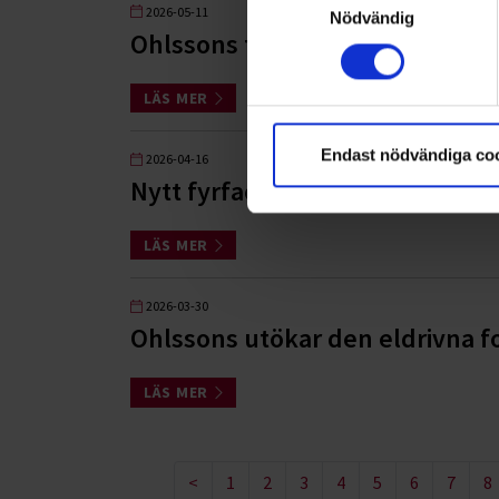
2026-05-11
Nödvändig
Ohlssons tilldelas Stora Åkeripr
LÄS MER
Endast nödvändiga co
2026-04-16
Nytt fyrfacksuppdrag i Kävlin
LÄS MER
2026-03-30
Ohlssons utökar den eldrivna f
LÄS MER
<
1
2
3
4
5
6
7
8