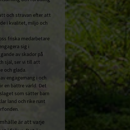
tt och strävan efter att
de i kvalitet, miljö och
 oss friska medarbetare
engagera sig i
ggande av skador på
jäl, ser vi till att
e och glada.
n av engagemang i och
r en bättre värld. Det
tslaget som sätter barn
lar land och rike runt
erfonden.
amhälle är att varje