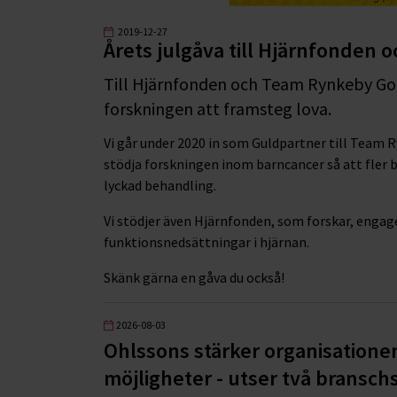
2019-12-27
Årets julgåva till Hjärnfonde
Till Hjärnfonden och Team Rynkeby God 
forskningen att framsteg lova.
Vi går under 2020 in som Guldpartner till Team 
stödja forskningen inom barncancer så att fler b
lyckad behandling.
Vi stödjer även Hjärnfonden, som forskar, engag
funktionsnedsättningar i hjärnan.
Skänk gärna en gåva du också!
2026-08-03
Ohlssons stärker organisatione
möjligheter - utser två branschs