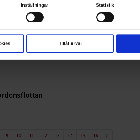
Inställningar
Statistik
iset 2026
okies
Tillåt urval
ge kommun
ordonsflottan
9
10
11
12
13
14
15
16
>