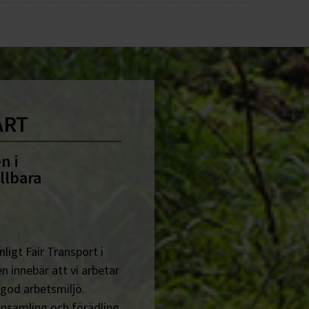
ART
n i
llbara
ligt Fair Transport i
n innebär att vi arbetar
 god arbetsmiljö.
insamling och förädling