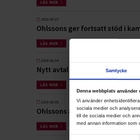
LÄS MER
2026-06-25
Ohlssons ger fortsatt stöd i k
LÄS MER
2026-06-24
Nytt avtal med Wåhlin Fastighe
Samtycke
LÄS MER
Denna webbplats använder 
Vi använder enhetsidentifierar
2026-06-09
sociala medier och analysera 
Ohlssons är entreprenör i Sver
till de sociala medier och a
med annan information som du 
LÄS MER
Samtyckesval