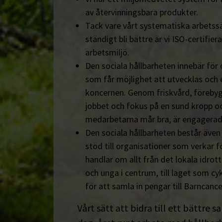
av återvinningsbara produkter.
Tack vare vårt systematiska arbetssä
ständigt bli bättre är vi ISO-certifiera
arbetsmiljö.
Den sociala hållbarheten innebär för
som får möjlighet att utvecklas och 
koncernen. Genom friskvård, föreby
jobbet och fokus på en sund kropp och s
medarbetarna mår bra, är engagerad
Den sociala hållbarheten består äve
stöd till organisationer som verkar fö
handlar om allt från det lokala idrot
och unga i centrum, till laget som cyk
för att samla in pengar till Barncanc
Vårt sätt att bidra till ett bättre s