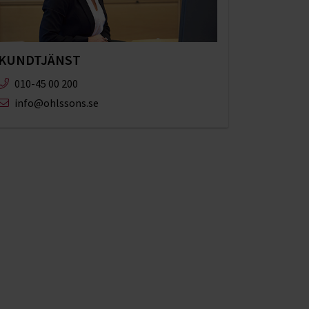
KUNDTJÄNST
010-45 00 200​
info@ohlssons.se