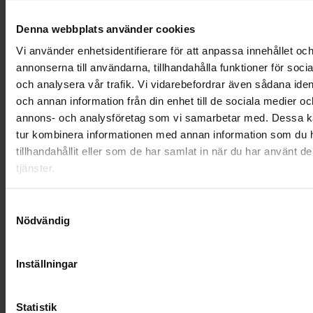
OHLSSONSKOLLEGOR
Denna webbplats använder cookies
Vi använder enhetsidentifierare för att anpassa innehållet oc
RENHÅLLNING
annonserna till användarna, tillhandahålla funktioner för soci
och analysera vår trafik. Vi vidarebefordrar även sådana ident
SAMARBETEN
och annan information från din enhet till de sociala medier oc
SOCIALT ANSVAR
annons- och analysföretag som vi samarbetar med. Dessa ka
tur kombinera informationen med annan information som du 
VELLINGE
tillhandahållit eller som de har samlat in när du har använt d
tjänster.
Samtyckesval
Nödvändig
Inställningar
Statistik