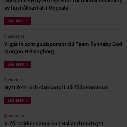
Ohlssons AB ny entreprenör för hållbar insamling
av hushållsavfall i Uppsala
LÄS MER
2021-01-28
Vi går in som guldsponsor till Team Rynkeby God
Morgon Helsingborg
LÄS MER
2021-01-19
Nytt fett- och slamavtal i Järfälla kommun
LÄS MER
2021-01-13
Vi förstärker närvaron i Halland med nytt