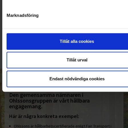
Marknadsföring
KUNDTJÄNST
010-45 00 200​
Tillåt alla cookies
info@ohlssons.se
Tillåt urval
Endast nödvändiga cookies
HELT ENKELT HÅLLBART
Den gemensamma nämnaren i
Ohlssonsgruppen är vårt hållbara
engagemang.
Här är några konkreta exempel:
Ohlssons är hållbarhetscertifierade enligt Fair Transport i