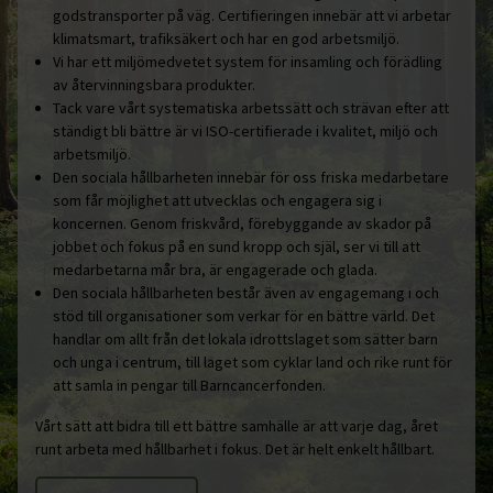
godstransporter på väg. Certifieringen innebär att vi arbetar
klimatsmart, trafiksäkert och har en god arbetsmiljö.
Vi har ett miljömedvetet system för insamling och förädling
av återvinningsbara produkter.
Tack vare vårt systematiska arbetssätt och strävan efter att
ständigt bli bättre är vi ISO-certifierade i kvalitet, miljö och
arbetsmiljö.
Den sociala hållbarheten innebär för oss friska medarbetare
som får möjlighet att utvecklas och engagera sig i
koncernen. Genom friskvård, förebyggande av skador på
jobbet och fokus på en sund kropp och själ, ser vi till att
medarbetarna mår bra, är engagerade och glada.
Den sociala hållbarheten består även av engagemang i och
stöd till organisationer som verkar för en bättre värld. Det
handlar om allt från det lokala idrottslaget som sätter barn
och unga i centrum, till laget som cyklar land och rike runt för
att samla in pengar till Barncancerfonden.
Vårt sätt att bidra till ett bättre samhälle är att varje dag, året
runt arbeta med hållbarhet i fokus. Det är helt enkelt hållbart.