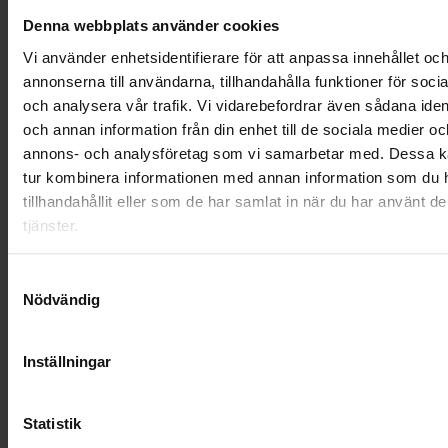
OHLSSONSKOLLEGOR
Denna webbplats använder cookies
RENHÅLLNING
Vi använder enhetsidentifierare för att anpassa innehållet oc
annonserna till användarna, tillhandahålla funktioner för soci
SAMARBETEN
och analysera vår trafik. Vi vidarebefordrar även sådana ident
och annan information från din enhet till de sociala medier oc
SOCIALT ANSVAR
annons- och analysföretag som vi samarbetar med. Dessa ka
tur kombinera informationen med annan information som du 
VELLINGE
tillhandahållit eller som de har samlat in när du har använt d
tjänster.
Samtyckesval
Nödvändig
Inställningar
Statistik