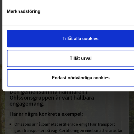
Marknadsföring
KUNDTJÄNST
010-45 00 200​
Tillåt alla cookies
info@ohlssons.se
Tillåt urval
HELT ENKELT HÅLLBART
Endast nödvändiga cookies
Den gemensamma nämnaren i
Ohlssonsgruppen är vårt hållbara
engagemang.
Här är några konkreta exempel:
Ohlssons är hållbarhetscertifierade enligt Fair Transport i
godstransporter på väg. Certifieringen innebär att vi arbetar