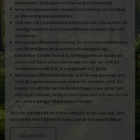
klimatsmart, trafiksäkert och har en god arbetsmiljö.
Vi har ett miljömedvetet system för insamling och förädling
av återvinningsbara produkter.
Tack vare vårt systematiska arbetssätt och strävan efter att
ständigt bli bättre är vi ISO-certifierade i kvalitet, miljö och
arbetsmiljö.
Den sociala hållbarheten innebär för oss friska medarbetare
som får möjlighet att utvecklas och engagera sig i
koncernen. Genom friskvård, förebyggande av skador på
jobbet och fokus på en sund kropp och själ, ser vi till att
medarbetarna mår bra, är engagerade och glada.
Den sociala hållbarheten består även av engagemang i och
stöd till organisationer som verkar för en bättre värld. Det
handlar om allt från det lokala idrottslaget som sätter barn
och unga i centrum, till laget som cyklar land och rike runt för
att samla in pengar till Barncancerfonden.
Vårt sätt att bidra till ett bättre samhälle är att varje dag, året
runt arbeta med hållbarhet i fokus. Det är helt enkelt hållbart.
HÅLLBARHET