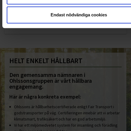
KUNDTJÄNST
Endast nödvändiga cookies
010-45 00 200​
info@ohlssons.se
HELT ENKELT HÅLLBART
Den gemensamma nämnaren i
Ohlssonsgruppen är vårt hållbara
engagemang.
Här är några konkreta exempel:
Ohlssons är hållbarhetscertifierade enligt Fair Transport i
godstransporter på väg. Certifieringen innebär att vi arbetar
klimatsmart, trafiksäkert och har en god arbetsmiljö.
Vi har ett miljömedvetet system för insamling och förädling