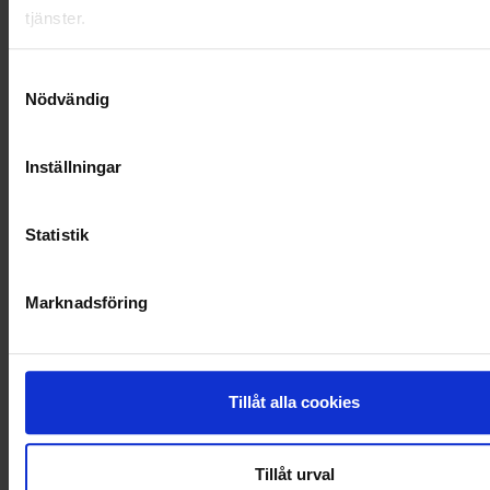
RENHÅLLNING
tjänster.
SAMARBETEN
Samtyckesval
Nödvändig
SOCIALT ANSVAR
VELLINGE
Inställningar
Statistik
Marknadsföring
Tillåt alla cookies
Tillåt urval