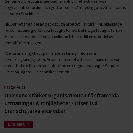
Genom ett brett tjänsteutbud, snabb och effektiv service,
högkvalitativa fordon och god personalvård tydliggörs vår koncerns
närvaro i Stockholm.
Hållbarhet är en del av det dagliga arbetet, i allt från miljöklassade
fordon till energieffektiva fastigheter. De befintliga fastigheterna i
Märsta är försedda med solceller och bidrar till en stor del av
energiförbrukningen.
”Detta är en mycket spännande satsning med stora
utvecklingsmöjligheter. Vi ser fram emot att tillsammans med våra
medarbetare bli den ledande aktören i regionen.”, säger Christer
Ohlsson, ägare, Ohlssonskoncernen.
2026-08-03
Ohlssons stärker organisationen för framtida
utmaningar & möjligheter - utser två
branschstarka vice vd:ar
LÄS MER