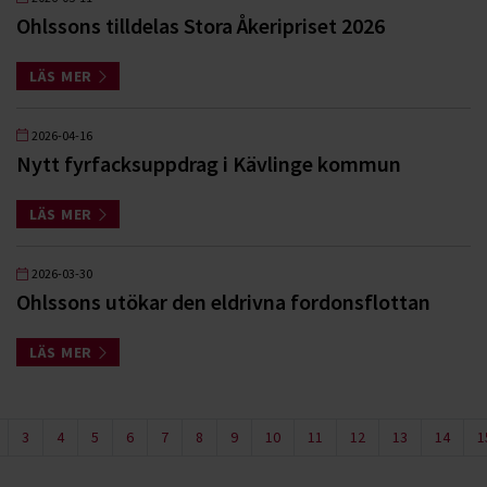
Ohlssons tilldelas Stora Åkeripriset 2026
LÄS MER
2026-04-16
Nytt fyrfacksuppdrag i Kävlinge kommun
LÄS MER
2026-03-30
Ohlssons utökar den eldrivna fordonsflottan
LÄS MER
3
4
5
6
7
8
9
10
11
12
13
14
1