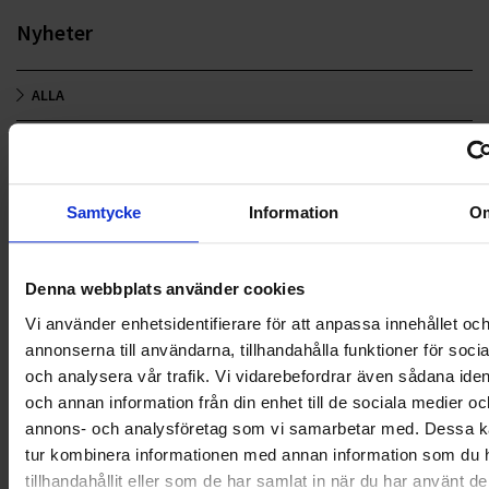
Nyheter
ALLA
HÅLLBARHET
LANDSKRONA
Samtycke
Information
O
NYA UPPDRAG
Denna webbplats använder cookies
OHLSSONS REGION MITT
Vi använder enhetsidentifierare för att anpassa innehållet oc
OHLSSONS REGION SYD
annonserna till användarna, tillhandahålla funktioner för soci
och analysera vår trafik. Vi vidarebefordrar även sådana ident
OHLSSONS REGION VÄST
och annan information från din enhet till de sociala medier oc
annons- och analysföretag som vi samarbetar med. Dessa ka
OHLSSONSKOLLEGOR
tur kombinera informationen med annan information som du 
tillhandahållit eller som de har samlat in när du har använt d