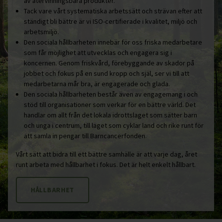
av återvinningsbara produkter.
Tack vare vårt systematiska arbetssätt och strävan efter att
ständigt bli bättre är vi ISO-certifierade i kvalitet, miljö och
arbetsmiljö.
Den sociala hållbarheten innebär för oss friska medarbetare
som får möjlighet att utvecklas och engagera sig i
koncernen. Genom friskvård, förebyggande av skador på
jobbet och fokus på en sund kropp och själ, ser vi till att
medarbetarna mår bra, är engagerade och glada.
Den sociala hållbarheten består även av engagemang i och
stöd till organisationer som verkar för en bättre värld. Det
handlar om allt från det lokala idrottslaget som sätter barn
och unga i centrum, till laget som cyklar land och rike runt för
att samla in pengar till Barncancerfonden.
Vårt sätt att bidra till ett bättre samhälle är att varje dag, året
runt arbeta med hållbarhet i fokus. Det är helt enkelt hållbart.
HÅLLBARHET