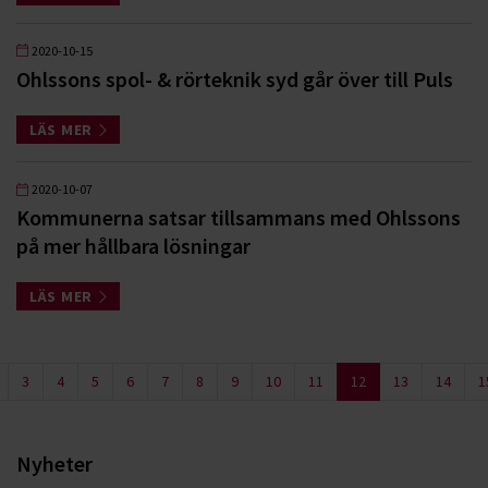
2020-10-15
Ohlssons spol- & rörteknik syd går över till Puls
LÄS MER
2020-10-07
Kommunerna satsar tillsammans med Ohlssons
på mer hållbara lösningar
LÄS MER
3
4
5
6
7
8
9
10
11
12
13
14
1
Nyheter