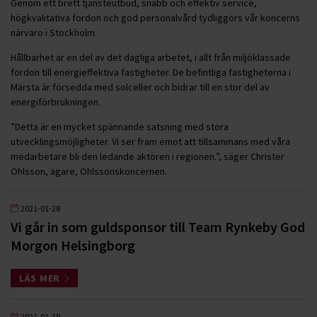
Genom ett brett tjänsteutbud, snabb och effektiv service,
högkvalitativa fordon och god personalvård tydliggörs vår koncerns
närvaro i Stockholm.
Hållbarhet är en del av det dagliga arbetet, i allt från miljöklassade
fordon till energieffektiva fastigheter. De befintliga fastigheterna i
Märsta är försedda med solceller och bidrar till en stor del av
energiförbrukningen.
”Detta är en mycket spännande satsning med stora
utvecklingsmöjligheter. Vi ser fram emot att tillsammans med våra
medarbetare bli den ledande aktören i regionen.”, säger Christer
Ohlsson, ägare, Ohlssonskoncernen.
2021-01-28
Vi går in som guldsponsor till Team Rynkeby God
Morgon Helsingborg
LÄS MER
2021-01-19