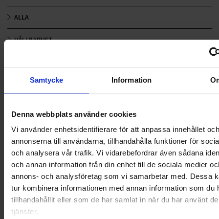
ALLA
HÅLLBARHET
LANDSKRONA
Samtycke
Information
O
NYA UPPDRAG
OHLSSONS REGION MITT
Denna webbplats använder cookies
OHLSSONS REGION SYD
Vi använder enhetsidentifierare för att anpassa innehållet oc
annonserna till användarna, tillhandahålla funktioner för soci
OHLSSONS REGION VÄST
och analysera vår trafik. Vi vidarebefordrar även sådana ident
och annan information från din enhet till de sociala medier oc
OHLSSONSKOLLEGOR
annons- och analysföretag som vi samarbetar med. Dessa ka
tur kombinera informationen med annan information som du 
RENHÅLLNING
tillhandahållit eller som de har samlat in när du har använt d
tjänster.
SAMARBETEN