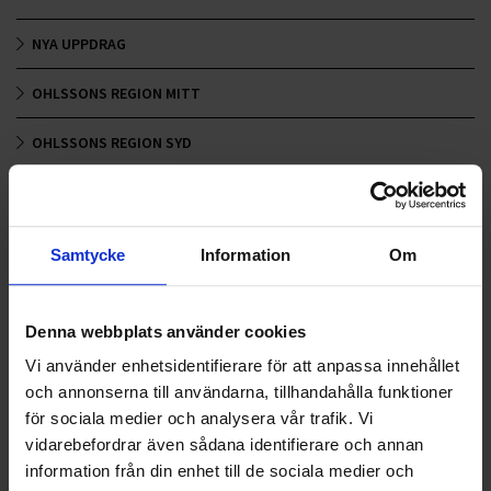
NYA UPPDRAG
OHLSSONS REGION MITT
OHLSSONS REGION SYD
OHLSSONS REGION VÄST
OHLSSONSKOLLEGOR
Samtycke
Information
Om
RENHÅLLNING
Denna webbplats använder cookies
SAMARBETEN
Vi använder enhetsidentifierare för att anpassa innehållet
SOCIALT ANSVAR
och annonserna till användarna, tillhandahålla funktioner
för sociala medier och analysera vår trafik. Vi
VELLINGE
vidarebefordrar även sådana identifierare och annan
information från din enhet till de sociala medier och