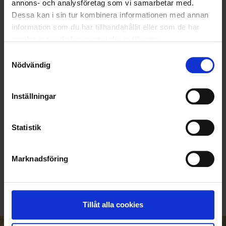
annons- och analysföretag som vi samarbetar med.
Dessa kan i sin tur kombinera informationen med annan
information som du har tillhandahållit eller som de har
samlat in när du har använt deras tjänster.
Samtyckesval
Nödvändig
Inställningar
Statistik
KUNDTJÄNST
Marknadsföring
010-45 00 200​
info@ohlssons.se
Tillåt alla cookies