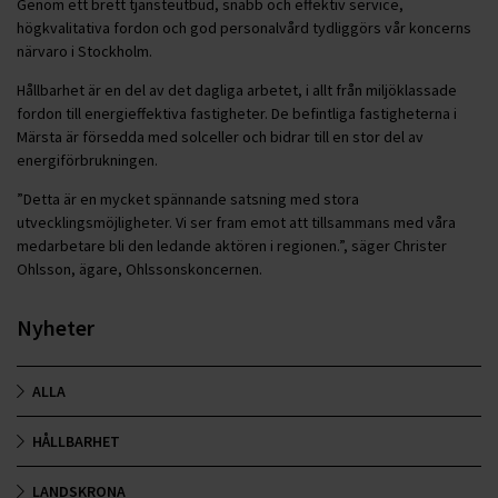
Genom ett brett tjänsteutbud, snabb och effektiv service,
högkvalitativa fordon och god personalvård tydliggörs vår koncerns
närvaro i Stockholm.
Hållbarhet är en del av det dagliga arbetet, i allt från miljöklassade
fordon till energieffektiva fastigheter. De befintliga fastigheterna i
Märsta är försedda med solceller och bidrar till en stor del av
energiförbrukningen.
”Detta är en mycket spännande satsning med stora
utvecklingsmöjligheter. Vi ser fram emot att tillsammans med våra
medarbetare bli den ledande aktören i regionen.”, säger Christer
Ohlsson, ägare, Ohlssonskoncernen.
Nyheter
ALLA
HÅLLBARHET
LANDSKRONA