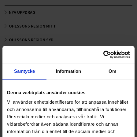
NYA UPPDRAG
OHLSSONS REGION MITT
OHLSSONS REGION SYD
OHLSSONS REGION VÄST
OHLSSONSKOLLEGOR
Samtycke
Information
Om
RENHÅLLNING
Denna webbplats använder cookies
SAMARBETEN
Vi använder enhetsidentifierare för att anpassa innehållet
SOCIALT ANSVAR
och annonserna till användarna, tillhandahålla funktioner
för sociala medier och analysera vår trafik. Vi
VELLINGE
vidarebefordrar även sådana identifierare och annan
information från din enhet till de sociala medier och