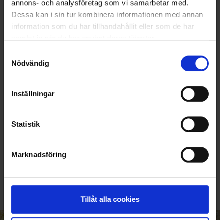
annons- och analysföretag som vi samarbetar med.
Dessa kan i sin tur kombinera informationen med annan
information som du har tillhandahållit eller som de har
samlat in när du har använt deras tjänster.
Samtyckesval
Nödvändig
Inställningar
Statistik
KUNDTJÄNST
Marknadsföring
010-45 00 200​
info@ohlssons.se
Tillåt alla cookies