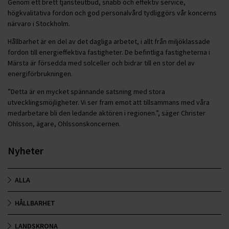
Genom ett brett tjänsteutbud, snabb och effektiv service,
högkvalitativa fordon och god personalvård tydliggörs vår koncerns
närvaro i Stockholm.
Hållbarhet är en del av det dagliga arbetet, i allt från miljöklassade
fordon till energieffektiva fastigheter. De befintliga fastigheterna i
Märsta är försedda med solceller och bidrar till en stor del av
energiförbrukningen.
”Detta är en mycket spännande satsning med stora
utvecklingsmöjligheter. Vi ser fram emot att tillsammans med våra
medarbetare bli den ledande aktören i regionen.”, säger Christer
Ohlsson, ägare, Ohlssonskoncernen.
Nyheter
ALLA
HÅLLBARHET
LANDSKRONA