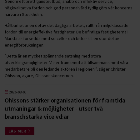
Genom ett brett tjänsteutbud, snabb och effektiv service,
högkvalitativa fordon och god personalvård tydliggörs vår koncerns
närvaro i Stockholm.
Hållbarhet är en del av det dagliga arbetet, i allt från miljöklassade
fordon till energieffektiva fastigheter. De befintliga fastigheterna i
Märsta är försedda med solceller och bidrar till en stor del av
energiförbrukningen.
”Detta är en mycket spännande satsning med stora
utvecklingsmöjligheter. Vi ser fram emot att tillsammans med våra
medarbetare bli den ledande aktören i regionen.”, säger Christer
Ohlsson, ägare, Ohlssonskoncernen.
2026-08-03
Ohlssons stärker organisationen för framtida
utmaningar & möjligheter - utser två
branschstarka vice vd:ar
LÄS MER