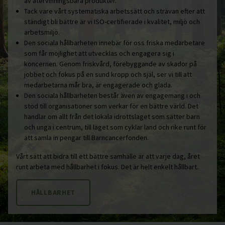
av återvinningsbara produkter.
Tack vare vårt systematiska arbetssätt och strävan efter att
ständigt bli bättre är vi ISO-certifierade i kvalitet, miljö och
arbetsmiljö.
Den sociala hållbarheten innebär för oss friska medarbetare
som får möjlighet att utvecklas och engagera sig i
koncernen. Genom friskvård, förebyggande av skador på
jobbet och fokus på en sund kropp och själ, ser vi till att
medarbetarna mår bra, är engagerade och glada.
Den sociala hållbarheten består även av engagemang i och
stöd till organisationer som verkar för en bättre värld. Det
handlar om allt från det lokala idrottslaget som sätter barn
och unga i centrum, till laget som cyklar land och rike runt för
att samla in pengar till Barncancerfonden.
Vårt sätt att bidra till ett bättre samhälle är att varje dag, året
runt arbeta med hållbarhet i fokus. Det är helt enkelt hållbart.
HÅLLBARHET