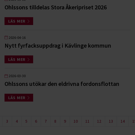
Ohlssons tilldelas Stora Åkeripriset 2026
LÄS MER
2026-04-16
Nytt fyrfacksuppdrag i Kävlinge kommun
LÄS MER
2026-03-30
Ohlssons utökar den eldrivna fordonsflottan
LÄS MER
3
4
5
6
7
8
9
10
11
12
13
14
1