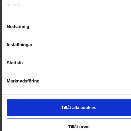
RENHÅLLNING
tjänster.
SAMARBETEN
Samtyckesval
Nödvändig
SOCIALT ANSVAR
VELLINGE
Inställningar
Statistik
Marknadsföring
Tillåt alla cookies
Tillåt urval