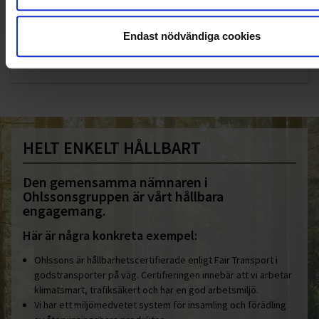
KUNDTJÄNST
Endast nödvändiga cookies
010-45 00 200​
info@ohlssons.se
HELT ENKELT HÅLLBART
Den gemensamma nämnaren i
Ohlssonsgruppen är vårt hållbara
engagemang.
Här är några konkreta exempel:
Ohlssons är hållbarhetscertifierade enligt Fair Transport i
godstransporter på väg. Certifieringen innebär att vi arbetar
klimatsmart, trafiksäkert och har en god arbetsmiljö.
Vi har ett miljömedvetet system för insamling och förädling