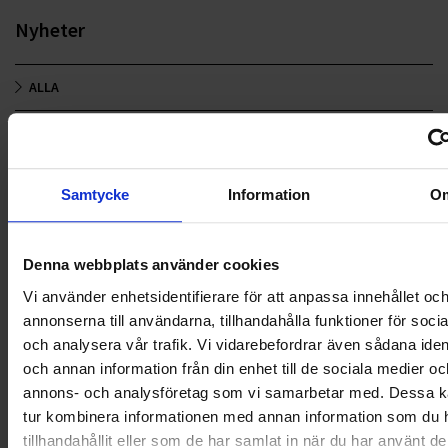
Nyheter
ALLA
HÅLLBARHET
LANDSKRONA
Samtycke
Information
O
NYA UPPDRAG
Denna webbplats använder cookies
OHLSSONS REGION MITT
Vi använder enhetsidentifierare för att anpassa innehållet oc
OHLSSONS REGION SYD
annonserna till användarna, tillhandahålla funktioner för soci
och analysera vår trafik. Vi vidarebefordrar även sådana ident
OHLSSONS REGION VÄST
och annan information från din enhet till de sociala medier oc
annons- och analysföretag som vi samarbetar med. Dessa ka
OHLSSONSKOLLEGOR
tur kombinera informationen med annan information som du 
tillhandahållit eller som de har samlat in när du har använt d