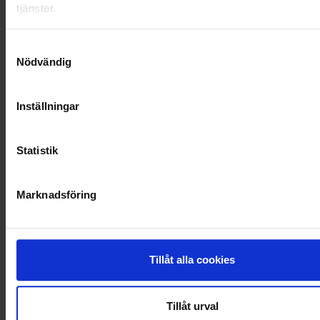
tjänster.
SAMARBETEN
Samtyckesval
SOCIALT ANSVAR
Nödvändig
VELLINGE
Inställningar
Statistik
Marknadsföring
Tillåt alla cookies
Tillåt urval