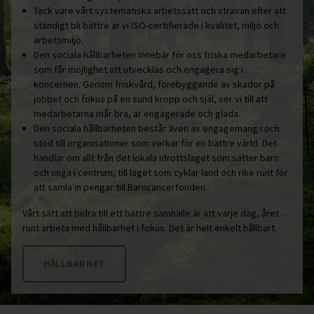
Tack vare vårt systematiska arbetssätt och strävan efter att
ständigt bli bättre är vi ISO-certifierade i kvalitet, miljö och
arbetsmiljö.
Den sociala hållbarheten innebär för oss friska medarbetare
som får möjlighet att utvecklas och engagera sig i
koncernen. Genom friskvård, förebyggande av skador på
jobbet och fokus på en sund kropp och själ, ser vi till att
medarbetarna mår bra, är engagerade och glada.
Den sociala hållbarheten består även av engagemang i och
stöd till organisationer som verkar för en bättre värld. Det
handlar om allt från det lokala idrottslaget som sätter barn
och unga i centrum, till laget som cyklar land och rike runt för
att samla in pengar till Barncancerfonden.
Vårt sätt att bidra till ett bättre samhälle är att varje dag, året
runt arbeta med hållbarhet i fokus. Det är helt enkelt hållbart.
HÅLLBARHET