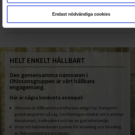
KUNDTJÄNST
Endast nödvändiga cookies
010-45 00 200​
info@ohlssons.se
HELT ENKELT HÅLLBART
Den gemensamma nämnaren i
Ohlssonsgruppen är vårt hållbara
engagemang.
Här är några konkreta exempel:
Ohlssons är hållbarhetscertifierade enligt Fair Transport i
godstransporter på väg. Certifieringen innebär att vi arbetar
klimatsmart, trafiksäkert och har en god arbetsmiljö.
Vi har ett miljömedvetet system för insamling och förädling
av återvinningsbara produkter.