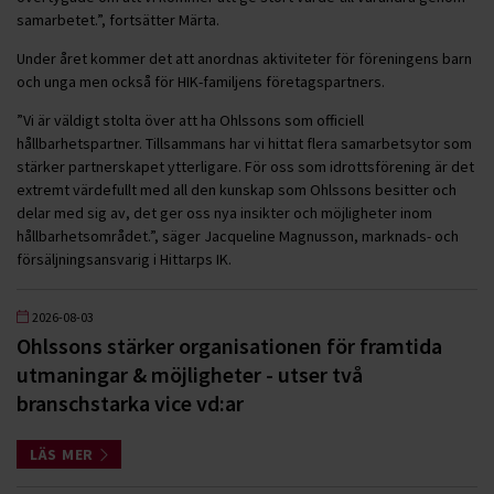
samarbetet.”, fortsätter Märta.
Under året kommer det att anordnas aktiviteter för föreningens barn
och unga men också för HIK-familjens företagspartners.
”Vi är väldigt stolta över att ha Ohlssons som officiell
hållbarhetspartner. Tillsammans har vi hittat flera samarbetsytor som
stärker partnerskapet ytterligare. För oss som idrottsförening är det
extremt värdefullt med all den kunskap som Ohlssons besitter och
delar med sig av, det ger oss nya insikter och möjligheter inom
hållbarhetsområdet.”, säger Jacqueline Magnusson, marknads- och
försäljningsansvarig i Hittarps IK.
2026-08-03
Ohlssons stärker organisationen för framtida
utmaningar & möjligheter - utser två
branschstarka vice vd:ar
LÄS MER