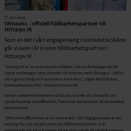
2022-04-01
Ohlssons - officiell hållbarhetspartner till
Hittarps IK
Som en del i vårt engagemang i nordvästra Skåne
går vi även i år in som hållbarhetspartner i
Hittarps IK.
”Hittarps IK är en av nordvästra Skånes största föreningar. De har
sunda värderingar som stämmer väl överens med våra egna - därför
vill vi gärna stödja och associeras med dem.”, säger Märta Bylow,
kommunikationschef i Ohlssons Invest AB.
Genom samarbetet kommer Ohlssons och HIK att arbeta för att
sprida kunskap om hållbarhet, främst när det kommer till ett minskat
klimatavtryck.
”Eftersom hållbarheten är en central del i vårt dagliga arbete är det
naturligt för oss att gå in som just hållbarhetspartner. Vi är
övertygade om att vi kommer att ge stort värde till varandra genom