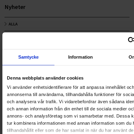
Nyheter
ALLA
HÅLLBARHET
LANDSKRONA
Samtycke
Information
O
NYA UPPDRAG
Denna webbplats använder cookies
OHLSSONS REGION MITT
Vi använder enhetsidentifierare för att anpassa innehållet oc
OHLSSONS REGION SYD
annonserna till användarna, tillhandahålla funktioner för soci
och analysera vår trafik. Vi vidarebefordrar även sådana ident
OHLSSONS REGION VÄST
och annan information från din enhet till de sociala medier oc
annons- och analysföretag som vi samarbetar med. Dessa ka
OHLSSONSKOLLEGOR
tur kombinera informationen med annan information som du 
tillhandahållit eller som de har samlat in när du har använt d
RENHÅLLNING