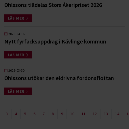
Ohlssons tilldelas Stora Åkeripriset 2026
LÄS MER
2026-04-16
Nytt fyrfacksuppdrag i Kävlinge kommun
LÄS MER
2026-03-30
Ohlssons utökar den eldrivna fordonsflottan
LÄS MER
3
4
5
6
7
8
9
10
11
12
13
14
1