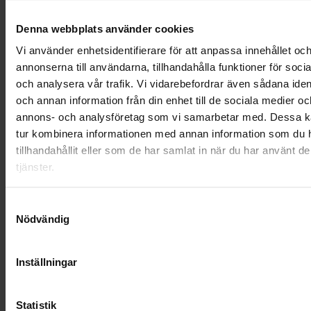
OHLSSONSKOLLEGOR
Denna webbplats använder cookies
Vi använder enhetsidentifierare för att anpassa innehållet oc
RENHÅLLNING
annonserna till användarna, tillhandahålla funktioner för soci
och analysera vår trafik. Vi vidarebefordrar även sådana ident
SAMARBETEN
och annan information från din enhet till de sociala medier oc
SOCIALT ANSVAR
annons- och analysföretag som vi samarbetar med. Dessa ka
tur kombinera informationen med annan information som du 
VELLINGE
tillhandahållit eller som de har samlat in när du har använt d
tjänster.
Samtyckesval
Nödvändig
Inställningar
Statistik