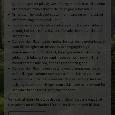
godstransporter på väg. Certifieringen innebär att vi arbetar
klimatsmart, trafiksäkert och har en god arbetsmiljö.
Vi har ett miljömedvetet system för insamling och förädling
av återvinningsbara produkter.
Tack vare vårt systematiska arbetssätt och strävan efter att
ständigt bli bättre är vi ISO-certifierade i kvalitet, miljö och
arbetsmiljö.
Den sociala hållbarheten innebär för oss friska medarbetare
som får möjlighet att utvecklas och engagera sig i
koncernen. Genom friskvård, förebyggande av skador på
jobbet och fokus på en sund kropp och själ, ser vi till att
medarbetarna mår bra, är engagerade och glada.
Den sociala hållbarheten består även av engagemang i och
stöd till organisationer som verkar för en bättre värld. Det
handlar om allt från det lokala idrottslaget som sätter barn
och unga i centrum, till laget som cyklar land och rike runt för
att samla in pengar till Barncancerfonden.
Vårt sätt att bidra till ett bättre samhälle är att varje dag, året
runt arbeta med hållbarhet i fokus. Det är helt enkelt hållbart.