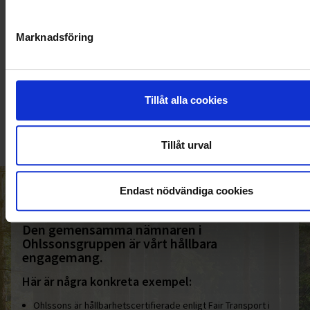
Marknadsföring
KUNDTJÄNST
010-45 00 200​
Tillåt alla cookies
info@ohlssons.se
Tillåt urval
Endast nödvändiga cookies
HELT ENKELT HÅLLBART
Den gemensamma nämnaren i
Ohlssonsgruppen är vårt hållbara
engagemang.
Här är några konkreta exempel:
Ohlssons är hållbarhetscertifierade enligt Fair Transport i