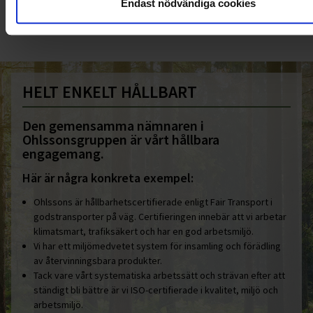
info@ohlssons.se
Endast nödvändiga cookies
HELT ENKELT HÅLLBART
Den gemensamma nämnaren i
Ohlssonsgruppen är vårt hållbara
engagemang.
Här är några konkreta exempel:
Ohlssons är hållbarhetscertifierade enligt Fair Transport i
godstransporter på väg. Certifieringen innebär att vi arbetar
klimatsmart, trafiksäkert och har en god arbetsmiljö.
Vi har ett miljömedvetet system för insamling och förädling
av återvinningsbara produkter.
Tack vare vårt systematiska arbetssätt och strävan efter att
ständigt bli bättre är vi ISO-certifierade i kvalitet, miljö och
arbetsmiljö.