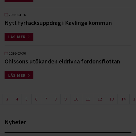
2026-04-16
Nytt fyrfacksuppdrag i Kävlinge kommun
LÄS MER
2026-03-30
Ohlssons utökar den eldrivna fordonsflottan
LÄS MER
3
4
5
6
7
8
9
10
11
12
13
14
1
Nyheter