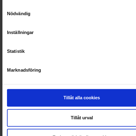
SOCIALT ANSVAR
Samtyckesval
Nödvändig
VELLINGE
Inställningar
Statistik
Marknadsföring
Tillåt alla cookies
Tillåt urval
KUNDTJÄNST
010-45 00 200​