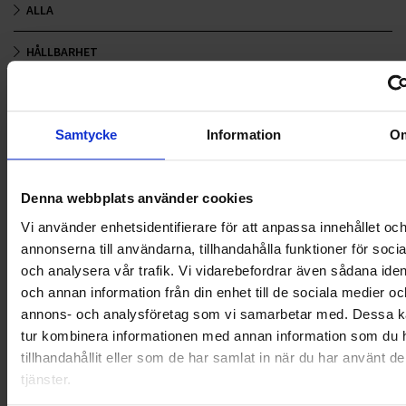
ALLA
HÅLLBARHET
LANDSKRONA
NYA UPPDRAG
Samtycke
Information
O
OHLSSONS REGION MITT
Denna webbplats använder cookies
OHLSSONS REGION SYD
Vi använder enhetsidentifierare för att anpassa innehållet oc
annonserna till användarna, tillhandahålla funktioner för soci
OHLSSONS REGION VÄST
och analysera vår trafik. Vi vidarebefordrar även sådana ident
och annan information från din enhet till de sociala medier oc
OHLSSONSKOLLEGOR
annons- och analysföretag som vi samarbetar med. Dessa ka
tur kombinera informationen med annan information som du 
RENHÅLLNING
tillhandahållit eller som de har samlat in när du har använt d
tjänster.
SAMARBETEN