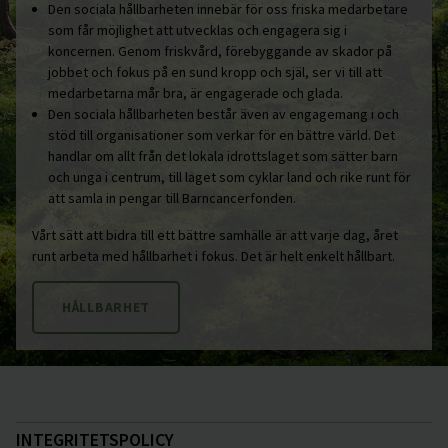
Den sociala hållbarheten innebär för oss friska medarbetare
som får möjlighet att utvecklas och engagera sig i
koncernen. Genom friskvård, förebyggande av skador på
jobbet och fokus på en sund kropp och själ, ser vi till att
medarbetarna mår bra, är engagerade och glada.
Den sociala hållbarheten består även av engagemang i och
stöd till organisationer som verkar för en bättre värld. Det
handlar om allt från det lokala idrottslaget som sätter barn
och unga i centrum, till laget som cyklar land och rike runt för
att samla in pengar till Barncancerfonden.
Vårt sätt att bidra till ett bättre samhälle är att varje dag, året
runt arbeta med hållbarhet i fokus. Det är helt enkelt hållbart.
HÅLLBARHET
INTEGRITETSPOLICY