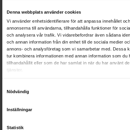
OHLSSONSKOLLEGOR
Denna webbplats använder cookies
Vi använder enhetsidentifierare för att anpassa innehållet oc
RENHÅLLNING
annonserna till användarna, tillhandahålla funktioner för soci
och analysera vår trafik. Vi vidarebefordrar även sådana ident
SAMARBETEN
och annan information från din enhet till de sociala medier oc
SOCIALT ANSVAR
annons- och analysföretag som vi samarbetar med. Dessa ka
tur kombinera informationen med annan information som du 
VELLINGE
tillhandahållit eller som de har samlat in när du har använt d
tjänster.
Samtyckesval
Nödvändig
Inställningar
Statistik