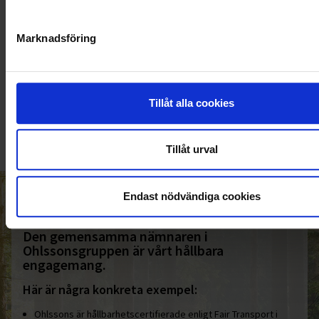
Marknadsföring
KUNDTJÄNST
010-45 00 200​
Tillåt alla cookies
info@ohlssons.se
Tillåt urval
Endast nödvändiga cookies
HELT ENKELT HÅLLBART
Den gemensamma nämnaren i
Ohlssonsgruppen är vårt hållbara
engagemang.
Här är några konkreta exempel:
Ohlssons är hållbarhetscertifierade enligt Fair Transport i