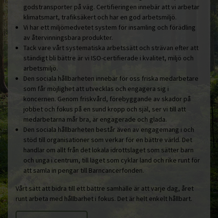
godstransporter på väg. Certifieringen innebär att vi arbetar
klimatsmart, trafiksäkert och har en god arbetsmiljö.
Vi har ett miljömedvetet system för insamling och förädling
av återvinningsbara produkter.
Tack vare vårt systematiska arbetssätt och strävan efter att
ständigt bli bättre är vi ISO-certifierade i kvalitet, miljö och
arbetsmiljö.
Den sociala hållbarheten innebär för oss friska medarbetare
som får möjlighet att utvecklas och engagera sig i
koncernen. Genom friskvård, förebyggande av skador på
jobbet och fokus på en sund kropp och själ, ser vi till att
medarbetarna mår bra, är engagerade och glada.
Den sociala hållbarheten består även av engagemang i och
stöd till organisationer som verkar för en bättre värld. Det
handlar om allt från det lokala idrottslaget som sätter barn
och unga i centrum, till laget som cyklar land och rike runt för
att samla in pengar till Barncancerfonden.
Vårt sätt att bidra till ett bättre samhälle är att varje dag, året
runt arbeta med hållbarhet i fokus. Det är helt enkelt hållbart.