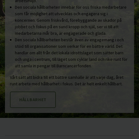
arbetsmiljö.
Den sociala hållbarheten innebär för oss friska medarbetare
som får möjlighet att utvecklas och engagera sig i
koncernen. Genom friskvård, förebyggande av skador på
jobbet och fokus på en sund kropp och själ, ser vi till att
medarbetarna mår bra, är engagerade och glada.
Den sociala hållbarheten består även av engagemang i och
stöd till organisationer som verkar för en bättre värld. Det
handlar om allt från det lokala idrottslaget som sätter barn
och unga i centrum, till laget som cyklar land och rike runt för
att samla in pengar till Barncancerfonden.
Vårt sätt att bidra till ett bättre samhälle är att varje dag, året
runt arbeta med hållbarhet i fokus. Det är helt enkelt hållbart.
HÅLLBARHET