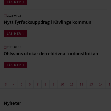
LÄS MER
2026-04-16
Nytt fyrfacksuppdrag i Kävlinge kommun
LÄS MER
2026-03-30
Ohlssons utökar den eldrivna fordonsflottan
LÄS MER
3
4
5
6
7
8
9
10
11
12
13
14
1
Nyheter