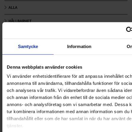
ALLA
HÅLLBARHET
LANDSKRONA
Samtycke
Information
O
NYA UPPDRAG
OHLSSONS REGION MITT
Denna webbplats använder cookies
OHLSSONS REGION SYD
Vi använder enhetsidentifierare för att anpassa innehållet oc
annonserna till användarna, tillhandahålla funktioner för soci
OHLSSONS REGION VÄST
och analysera vår trafik. Vi vidarebefordrar även sådana ident
och annan information från din enhet till de sociala medier oc
OHLSSONSKOLLEGOR
annons- och analysföretag som vi samarbetar med. Dessa ka
tur kombinera informationen med annan information som du 
RENHÅLLNING
tillhandahållit eller som de har samlat in när du har använt d
tjänster.
SAMARBETEN