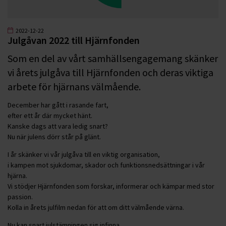
2022-12-22
Julgåvan 2022 till Hjärnfonden
Som en del av vårt samhällsengagemang skänker
vi årets julgåva till Hjärnfonden och deras viktiga
arbete för hjärnans välmående.
December har gått i rasande fart,
efter ett år där mycket hänt.
Kanske dags att vara ledig snart?
Nu när julens dörr står på glänt.
I år skänker vi vår julgåva till en viktig organisation,
i kampen mot sjukdomar, skador och funktionsnedsättningar i vår
hjärna.
Vi stödjer Hjärnfonden som forskar, informerar och kämpar med stor
passion.
Kolla in årets julfilm nedan för att om ditt välmående värna.
Nu kan snart julstämningen sig infinna.