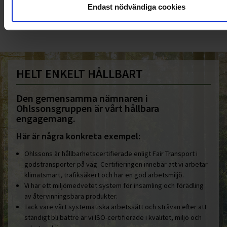
Endast nödvändiga cookies
info@ohlssons.se
HELT ENKELT HÅLLBART
Den gemensamma nämnaren i
Ohlssonsgruppen är vårt hållbara
engagemang.
Här är några konkreta exempel:
Ohlssons är hållbarhetscertifierade enligt Fair Transport i
godstransporter på väg. Certifieringen innebär att vi arbetar
klimatsmart, trafiksäkert och har en god arbetsmiljö.
Vi har ett miljömedvetet system för insamling och förädling
av återvinningsbara produkter.
Tack vare vårt systematiska arbetssätt och strävan efter att
ständigt bli bättre är vi ISO-certifierade i kvalitet, miljö och