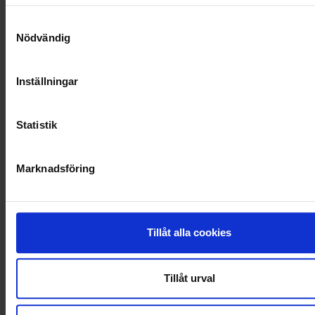
SOCIALT ANSVAR
Samtyckesval
Nödvändig
VELLINGE
Inställningar
Statistik
Marknadsföring
Tillåt alla cookies
Tillåt urval
KUNDTJÄNST
010-45 00 200​