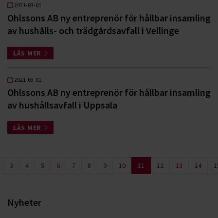
2021-03-01
Ohlssons AB ny entreprenör för hållbar insamling
av hushålls- och trädgårdsavfall i Vellinge
LÄS MER
2021-03-01
Ohlssons AB ny entreprenör för hållbar insamling
av hushållsavfall i Uppsala
LÄS MER
3
4
5
6
7
8
9
10
11
12
13
14
1
Nyheter