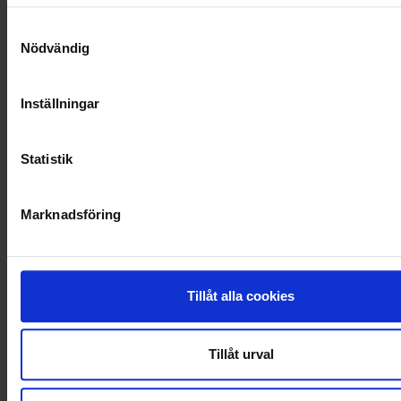
SOCIALT ANSVAR
Samtyckesval
Nödvändig
VELLINGE
Inställningar
Statistik
Marknadsföring
Tillåt alla cookies
Tillåt urval
KUNDTJÄNST
010-45 00 200​