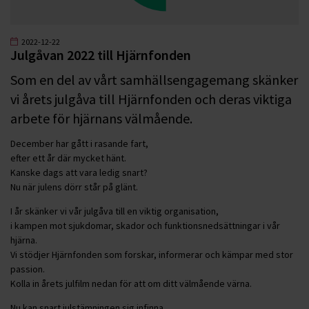
2022-12-22
Julgåvan 2022 till Hjärnfonden
Som en del av vårt samhällsengagemang skänker
vi årets julgåva till Hjärnfonden och deras viktiga
arbete för hjärnans välmående.
December har gått i rasande fart,
efter ett år där mycket hänt.
Kanske dags att vara ledig snart?
Nu när julens dörr står på glänt.
I år skänker vi vår julgåva till en viktig organisation,
i kampen mot sjukdomar, skador och funktionsnedsättningar i vår
hjärna.
Vi stödjer Hjärnfonden som forskar, informerar och kämpar med stor
passion.
Kolla in årets julfilm nedan för att om ditt välmående värna.
Nu kan snart julstämningen sig infinna.