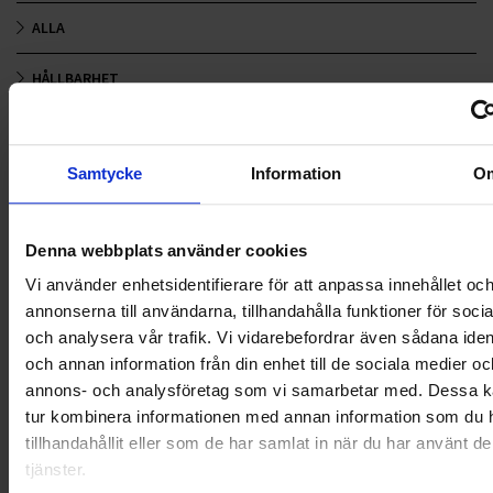
ALLA
HÅLLBARHET
LANDSKRONA
Samtycke
Information
O
NYA UPPDRAG
OHLSSONS REGION MITT
Denna webbplats använder cookies
OHLSSONS REGION SYD
Vi använder enhetsidentifierare för att anpassa innehållet oc
annonserna till användarna, tillhandahålla funktioner för soci
OHLSSONS REGION VÄST
och analysera vår trafik. Vi vidarebefordrar även sådana ident
och annan information från din enhet till de sociala medier oc
OHLSSONSKOLLEGOR
annons- och analysföretag som vi samarbetar med. Dessa ka
tur kombinera informationen med annan information som du 
RENHÅLLNING
tillhandahållit eller som de har samlat in när du har använt d
tjänster.
SAMARBETEN