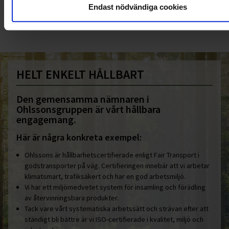
Endast nödvändiga cookies
info@ohlssons.se
HELT ENKELT HÅLLBART
Den gemensamma nämnaren i
Ohlssonsgruppen är vårt hållbara
engagemang.
Här är några konkreta exempel:
Ohlssons är hållbarhetscertifierade enligt Fair Transport i
godstransporter på väg. Certifieringen innebär att vi arbetar
klimatsmart, trafiksäkert och har en god arbetsmiljö.
Vi har ett miljömedvetet system för insamling och förädling
av återvinningsbara produkter.
Tack vare vårt systematiska arbetssätt och strävan efter att
ständigt bli bättre är vi ISO-certifierade i kvalitet, miljö och