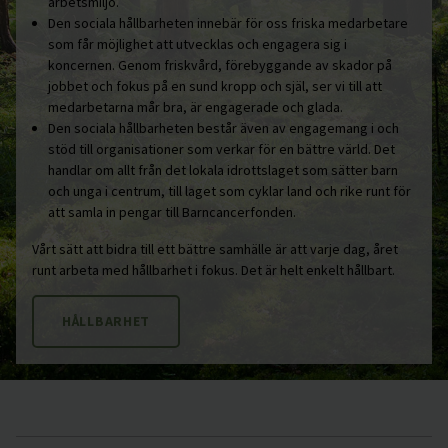
arbetsmiljö.
Den sociala hållbarheten innebär för oss friska medarbetare
som får möjlighet att utvecklas och engagera sig i
koncernen. Genom friskvård, förebyggande av skador på
jobbet och fokus på en sund kropp och själ, ser vi till att
medarbetarna mår bra, är engagerade och glada.
Den sociala hållbarheten består även av engagemang i och
stöd till organisationer som verkar för en bättre värld. Det
handlar om allt från det lokala idrottslaget som sätter barn
och unga i centrum, till laget som cyklar land och rike runt för
att samla in pengar till Barncancerfonden.
Vårt sätt att bidra till ett bättre samhälle är att varje dag, året
runt arbeta med hållbarhet i fokus. Det är helt enkelt hållbart.
HÅLLBARHET