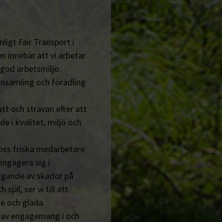
ligt Fair Transport i
n innebär att vi arbetar
 god arbetsmiljö.
insamling och förädling
tt och strävan efter att
de i kvalitet, miljö och
 oss friska medarbetare
engagera sig i
ggande av skador på
jäl, ser vi till att
e och glada.
n av engagemang i och