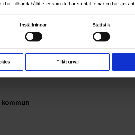
har tillhandahållit eller som de har samlat in när du har använt 
iges bästa avfallskommun
Inställningar
Statistik
iset 2026
okies
Tillåt urval
ge kommun