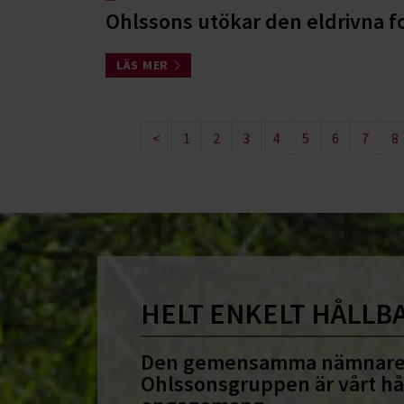
Ohlssons utökar den eldrivna f
LÄS MER
<
1
2
3
4
5
6
7
8
HELT ENKELT HÅLLB
Den gemensamma nämnare
Ohlssonsgruppen är vårt hå