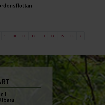
ordonsflottan
9
10
11
12
13
14
15
16
>
ART
n i
llbara