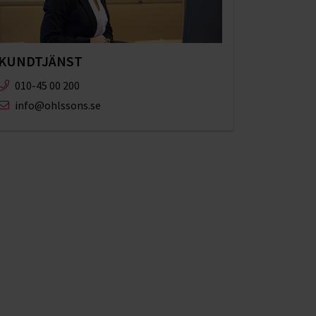
KUNDTJÄNST
010-45 00 200​
info@ohlssons.se