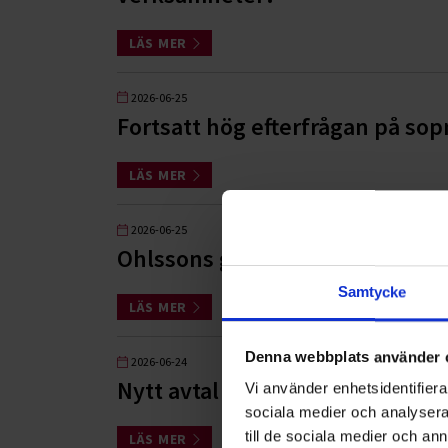
LÄS MER
2026-06-25
Fortsatt hög efterfrågan på so
LÄS MER
2026-06-25
Ohlssons ger fortsatt stöd i k
Samtycke
LÄS MER
Denna webbplats använder 
2026-06-24
Nytt avtal med Wåhlin Fastighe
Vi använder enhetsidentifierar
sociala medier och analysera 
till de sociala medier och a
LÄS MER