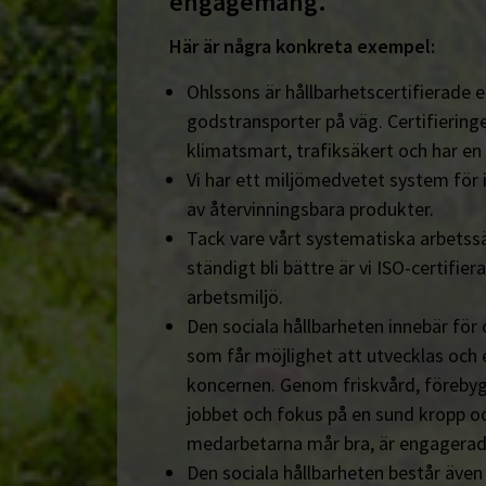
engagemang.
Här är några konkreta exempel:
Ohlssons är hållbarhetscertifierade en
godstransporter på väg. Certifieringe
klimatsmart, trafiksäkert och har en
Vi har ett miljömedvetet system för 
av återvinningsbara produkter.
Tack vare vårt systematiska arbetssä
ständigt bli bättre är vi ISO-certifiera
arbetsmiljö.
Den sociala hållbarheten innebär för
som får möjlighet att utvecklas och 
koncernen. Genom friskvård, föreby
jobbet och fokus på en sund kropp och s
medarbetarna mår bra, är engagerad
Den sociala hållbarheten består äve