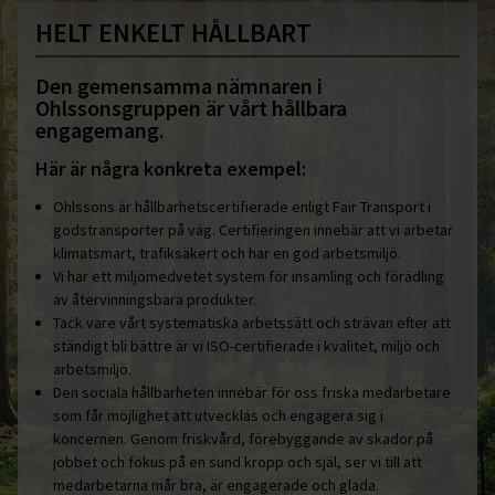
HELT ENKELT HÅLLBART
Den gemensamma nämnaren i
Ohlssonsgruppen är vårt hållbara
engagemang.
Här är några konkreta exempel:
Ohlssons är hållbarhetscertifierade enligt Fair Transport i
godstransporter på väg. Certifieringen innebär att vi arbetar
klimatsmart, trafiksäkert och har en god arbetsmiljö.
Vi har ett miljömedvetet system för insamling och förädling
av återvinningsbara produkter.
Tack vare vårt systematiska arbetssätt och strävan efter att
ständigt bli bättre är vi ISO-certifierade i kvalitet, miljö och
arbetsmiljö.
Den sociala hållbarheten innebär för oss friska medarbetare
som får möjlighet att utvecklas och engagera sig i
koncernen. Genom friskvård, förebyggande av skador på
jobbet och fokus på en sund kropp och själ, ser vi till att
medarbetarna mår bra, är engagerade och glada.