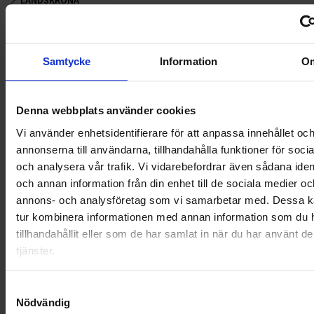
LANDSKRONA
NYA UPPDRAG
Samtycke
Information
O
OHLSSONS REGION MITT
OHLSSONS REGION SYD
Denna webbplats använder cookies
OHLSSONS REGION VÄST
Vi använder enhetsidentifierare för att anpassa innehållet oc
annonserna till användarna, tillhandahålla funktioner för soci
OHLSSONSKOLLEGOR
och analysera vår trafik. Vi vidarebefordrar även sådana ident
och annan information från din enhet till de sociala medier oc
RENHÅLLNING
annons- och analysföretag som vi samarbetar med. Dessa ka
tur kombinera informationen med annan information som du 
SAMARBETEN
tillhandahållit eller som de har samlat in när du har använt d
tjänster.
SOCIALT ANSVAR
VELLINGE
Samtyckesval
Nödvändig