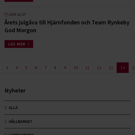
2019-12-27
Årets julgåva till Hjärnfonden och Team Rynkeby
God Morgon
LÄS MER
3
4
5
6
7
8
9
10
11
12
13
14
1
Nyheter
ALLA
HÅLLBARHET