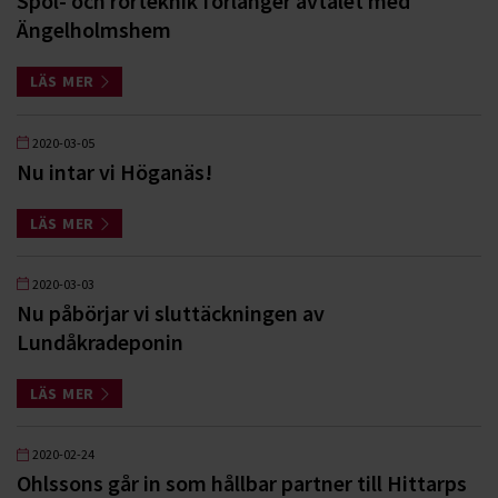
Spol- och rörteknik förlänger avtalet med
Ängelholmshem
LÄS MER
2020-03-05
Nu intar vi Höganäs!
LÄS MER
2020-03-03
Nu påbörjar vi sluttäckningen av
Lundåkradeponin
LÄS MER
2020-02-24
Ohlssons går in som hållbar partner till Hittarps