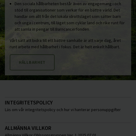
Den sociala hållbarheten består även av engagemang i och
stöd till organisationer som verkar för en bättre värld. Det
handlar om allt från det lokala idrottslaget som sätter barn
och unga i centrum, till laget som cyklar land och rike runt för
att samla in pengar till Barncancerfonden.
Vårt sätt att bidra till ett bättre samhälle är att varje dag, året
runt arbeta med hållbarhet i fokus. Det är helt enkelt hållbart.
HÅLLBARHET
INTEGRITETSPOLICY
Läs om vår integritetspolicy och hur vi hanterar personuppgifter
ALLMÄNNA VILLKOR
Allmänna Villkor Ohlssonsgruppen Ver. 1 2025 07 01