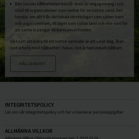
Den sociala hållbarheten består även av engagemang i och
stöd till organisationer som verkar för en bättre värld. Det
handlar om allt från det lokala idrottslaget som sätter barn
och unga i centrum, till laget som cyklar land och rike runt för
att samla in pengar till Barncancerfonden.
Vårt sätt att bidra till ett bättre samhälle är att varje dag, året
runt arbeta med hållbarhet i fokus. Det är helt enkelt hållbart.
HÅLLBARHET
INTEGRITETSPOLICY
Läs om vår integritetspolicy och hur vi hanterar personuppgifter
ALLMÄNNA VILLKOR
Allmänna Villkor Ohlssonsgruppen Ver. 1 2025 07 01