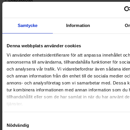
LANDSKRONA
NYA UPPDRAG
Samtycke
Information
O
OHLSSONS REGION MITT
OHLSSONS REGION SYD
Denna webbplats använder cookies
OHLSSONS REGION VÄST
Vi använder enhetsidentifierare för att anpassa innehållet oc
annonserna till användarna, tillhandahålla funktioner för soci
OHLSSONSKOLLEGOR
och analysera vår trafik. Vi vidarebefordrar även sådana ident
och annan information från din enhet till de sociala medier oc
RENHÅLLNING
annons- och analysföretag som vi samarbetar med. Dessa ka
tur kombinera informationen med annan information som du 
SAMARBETEN
tillhandahållit eller som de har samlat in när du har använt d
tjänster.
SOCIALT ANSVAR
VELLINGE
Samtyckesval
Nödvändig