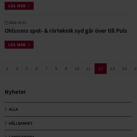
LÄS MER
2020-10-15
Ohlssons spol- & rörteknik syd går över till Puls
LÄS MER
3
4
5
6
7
8
9
10
11
12
13
14
1
Nyheter
ALLA
HÅLLBARHET