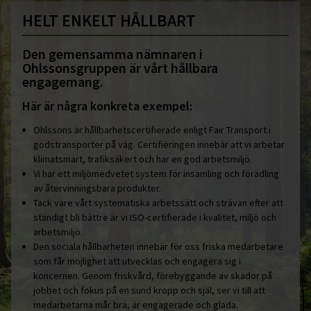
HELT ENKELT HÅLLBART
Den gemensamma nämnaren i
Ohlssonsgruppen är vårt hållbara
engagemang.
Här är några konkreta exempel:
Ohlssons är hållbarhetscertifierade enligt Fair Transport i
godstransporter på väg. Certifieringen innebär att vi arbetar
klimatsmart, trafiksäkert och har en god arbetsmiljö.
Vi har ett miljömedvetet system för insamling och förädling
av återvinningsbara produkter.
Tack vare vårt systematiska arbetssätt och strävan efter att
ständigt bli bättre är vi ISO-certifierade i kvalitet, miljö och
arbetsmiljö.
Den sociala hållbarheten innebär för oss friska medarbetare
som får möjlighet att utvecklas och engagera sig i
koncernen. Genom friskvård, förebyggande av skador på
jobbet och fokus på en sund kropp och själ, ser vi till att
medarbetarna mår bra, är engagerade och glada.