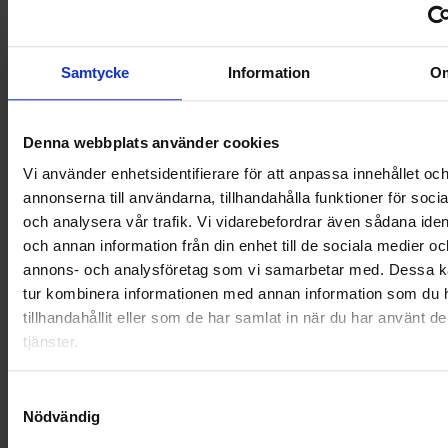
NYA UPPDRAG
OHLSSONS REGION MITT
Samtycke
Information
O
OHLSSONS REGION SYD
Denna webbplats använder cookies
OHLSSONS REGION VÄST
Vi använder enhetsidentifierare för att anpassa innehållet oc
annonserna till användarna, tillhandahålla funktioner för soci
OHLSSONSKOLLEGOR
och analysera vår trafik. Vi vidarebefordrar även sådana ident
RENHÅLLNING
och annan information från din enhet till de sociala medier oc
annons- och analysföretag som vi samarbetar med. Dessa ka
SAMARBETEN
tur kombinera informationen med annan information som du 
tillhandahållit eller som de har samlat in när du har använt d
SOCIALT ANSVAR
tjänster.
VELLINGE
Samtyckesval
Nödvändig