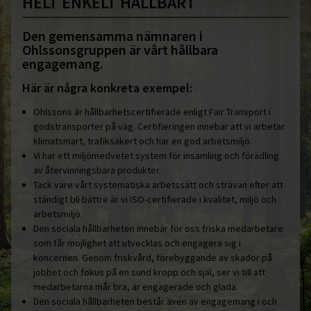
HELT ENKELT HÅLLBART
Den gemensamma nämnaren i
Ohlssonsgruppen är vårt hållbara
engagemang.
Här är några konkreta exempel:
Ohlssons är hållbarhetscertifierade enligt Fair Transport i
godstransporter på väg. Certifieringen innebär att vi arbetar
klimatsmart, trafiksäkert och har en god arbetsmiljö.
Vi har ett miljömedvetet system för insamling och förädling
av återvinningsbara produkter.
Tack vare vårt systematiska arbetssätt och strävan efter att
ständigt bli bättre är vi ISO-certifierade i kvalitet, miljö och
arbetsmiljö.
Den sociala hållbarheten innebär för oss friska medarbetare
som får möjlighet att utvecklas och engagera sig i
koncernen. Genom friskvård, förebyggande av skador på
jobbet och fokus på en sund kropp och själ, ser vi till att
medarbetarna mår bra, är engagerade och glada.
Den sociala hållbarheten består även av engagemang i och