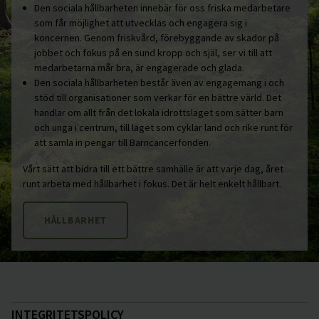
Den sociala hållbarheten innebär för oss friska medarbetare
som får möjlighet att utvecklas och engagera sig i
koncernen. Genom friskvård, förebyggande av skador på
jobbet och fokus på en sund kropp och själ, ser vi till att
medarbetarna mår bra, är engagerade och glada.
Den sociala hållbarheten består även av engagemang i och
stöd till organisationer som verkar för en bättre värld. Det
handlar om allt från det lokala idrottslaget som sätter barn
och unga i centrum, till laget som cyklar land och rike runt för
att samla in pengar till Barncancerfonden.
Vårt sätt att bidra till ett bättre samhälle är att varje dag, året
runt arbeta med hållbarhet i fokus. Det är helt enkelt hållbart.
HÅLLBARHET
INTEGRITETSPOLICY