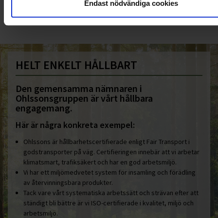
Endast nödvändiga cookies
info@ohlssons.se
HELT ENKELT HÅLLBART
Den gemensamma nämnaren i
Ohlssonsgruppen är vårt hållbara
engagemang.
Här är några konkreta exempel:
Ohlssons är hållbarhetscertifierade enligt Fair Transport i
godstransporter på väg. Certifieringen innebär att vi arbetar
klimatsmart, trafiksäkert och har en god arbetsmiljö.
Vi har ett miljömedvetet system för insamling och förädling
av återvinningsbara produkter.
Tack vare vårt systematiska arbetssätt och strävan efter att
ständigt bli bättre är vi ISO-certifierade i kvalitet, miljö och
arbetsmiljö.