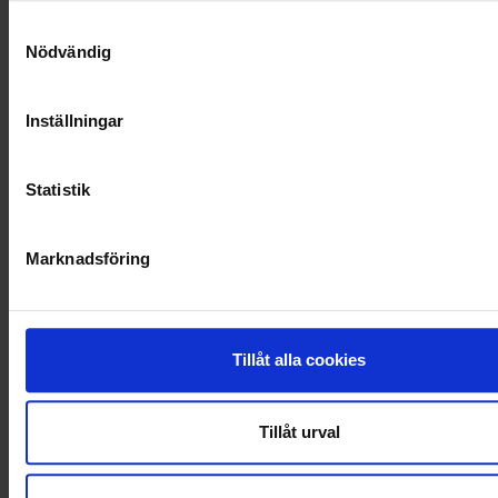
SOCIALT ANSVAR
Samtyckesval
Nödvändig
VELLINGE
Inställningar
Statistik
Marknadsföring
Tillåt alla cookies
Tillåt urval
KUNDTJÄNST
010-45 00 200​