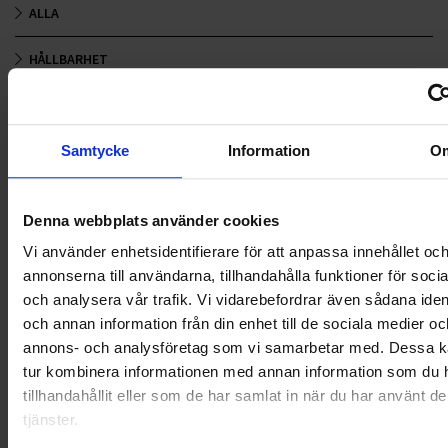
ALLA
HÅLLBARHET
LANDSKRONA
NYA UPPDRAG
Samtycke
Information
O
OHLSSONS REGION MITT
Denna webbplats använder cookies
OHLSSONS REGION SYD
Vi använder enhetsidentifierare för att anpassa innehållet oc
annonserna till användarna, tillhandahålla funktioner för soci
OHLSSONS REGION VÄST
och analysera vår trafik. Vi vidarebefordrar även sådana ident
och annan information från din enhet till de sociala medier oc
OHLSSONSKOLLEGOR
annons- och analysföretag som vi samarbetar med. Dessa ka
tur kombinera informationen med annan information som du 
RENHÅLLNING
tillhandahållit eller som de har samlat in när du har använt d
tjänster.
SAMARBETEN