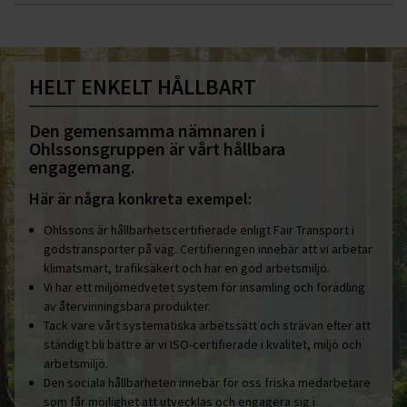
HELT ENKELT HÅLLBART
Den gemensamma nämnaren i
Ohlssonsgruppen är vårt hållbara
engagemang.
Här är några konkreta exempel:
Ohlssons är hållbarhetscertifierade enligt Fair Transport i
godstransporter på väg. Certifieringen innebär att vi arbetar
klimatsmart, trafiksäkert och har en god arbetsmiljö.
Vi har ett miljömedvetet system för insamling och förädling
av återvinningsbara produkter.
Tack vare vårt systematiska arbetssätt och strävan efter att
ständigt bli bättre är vi ISO-certifierade i kvalitet, miljö och
arbetsmiljö.
Den sociala hållbarheten innebär för oss friska medarbetare
som får möjlighet att utvecklas och engagera sig i