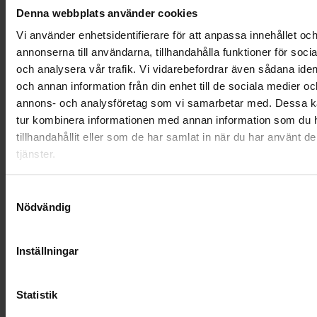
Denna webbplats använder cookies
HÅLLBARHET
Vi använder enhetsidentifierare för att anpassa innehållet oc
LANDSKRONA
annonserna till användarna, tillhandahålla funktioner för soci
och analysera vår trafik. Vi vidarebefordrar även sådana ident
NYA UPPDRAG
och annan information från din enhet till de sociala medier oc
annons- och analysföretag som vi samarbetar med. Dessa ka
OHLSSONS REGION MITT
tur kombinera informationen med annan information som du 
tillhandahållit eller som de har samlat in när du har använt d
OHLSSONS REGION SYD
tjänster.
OHLSSONS REGION VÄST
Samtyckesval
OHLSSONSKOLLEGOR
Nödvändig
RENHÅLLNING
Inställningar
SAMARBETEN
Statistik
SOCIALT ANSVAR