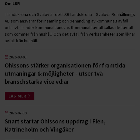
Om LSR
I Landskrona och Svalöv är det LSR Landskrona – Svalövs Renhållnings
AB som ansvarar för insamling och behandling av kommunalt avfall
och avfall under kommunalt ansvar. Kommunalt avfall kallas det avfall
som kommer från hushåll. Och det avfall från verksamheter som liknar
avfall från hushåll.
2026-08-03
Ohlssons stärker organisationen för framtida
utmaningar & möjligheter - utser två
branschstarka vice vd:ar
LÄS MER
2026-07-30
Snart startar Ohlssons uppdrag i Flen,
Katrineholm och Vingåker