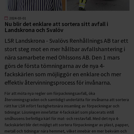
2024-03-01
Nu blir det enklare att sortera sitt avfall i
Landskrona och Svalöv
LSR Landskrona - Svalövs Renhållnings AB tar ett
stort steg mot en mer hållbar avfallshantering i
nära samarbete med Ohlssons AB. Den 1 mars
görs de första tömningarna av de nya 4-
fackskärlen som möjliggör en enklare och mer
effektiv återvinningsprocess för invånarna.
För att möta nya regler om förpackningsavfall, öka
återvinningsgraden och samtidigt underlätta för invånarna att sortera
rätt har LSR infört fastighetsnära insamling av förpackningar och
tidningar. Lösningen innefattar 4-fackskärl som placerats intill
småhusens befintliga kärl för mat- och restavfall. Med det nya 4-
fackskärlet blir det möjligt att sortera förpackningar av plast, papper,
metall och tidningar nära hemmet, vilket innebär en mer bekväm och