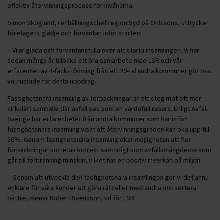
effektiv återvinningsprocess för invånarna.
Simon Skoglund, renhållningschef region Syd på Ohlssons, uttrycker
företagets glädje och förväntan inför starten:
– Vi är glada och förväntansfulla över att starta insamlingen. Vi har
sedan många år tillbaka ett bra samarbete med LSR och vår
erfarenhet av 4-fackstömning från ett 20-tal andra kommuner gör oss
väl rustade för detta uppdrag.
Fastighetsnära insamling av förpackningar är ett steg mot ett mer
cirkulärt samhälle där avfall ses som en värdefull resurs. Enligt Avfall
Sverige har erfarenheter från andra kommuner som har infört
fastighetsnära insamling visat att återvinningsgraden kan öka upp till
50%. Genom fastighetsnära insamling ökar möjligheten att fler
förpackningar sorteras korrekt samtidigt som avfallsmängderna som
går till förbränning minskar, vilket har en positiv inverkan på miljön.
– Genom att utveckla den fastighetsnära insamlingen gör vi det ännu
enklare för våra kunder att göra rätt eller med andra ord sortera
bättre, menar Robert Svensson, vd för LSR.