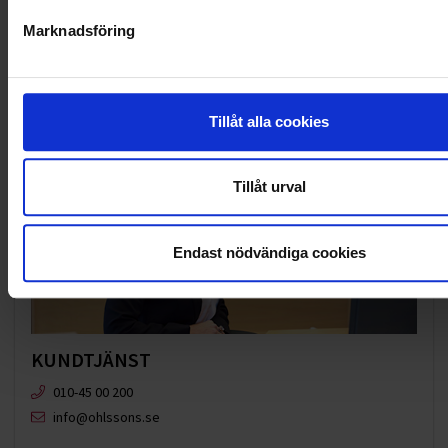
VELLINGE
Marknadsföring
Tillåt alla cookies
Tillåt urval
Endast nödvändiga cookies
KUNDTJÄNST
010-45 00 200​
info@ohlssons.se