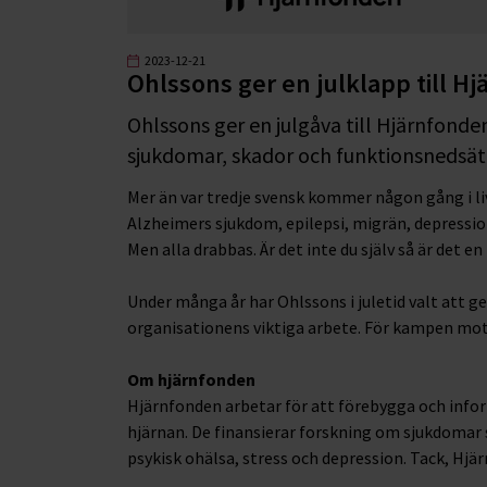
2023-12-21
Ohlssons ger en julklapp till H
Ohlssons ger en julgåva till Hjärnfond
sjukdomar, skador och funktionsnedsätt
Mer än var tredje svensk kommer någon gång i liv
Alzheimers sjukdom, epilepsi, migrän, depression
Men alla drabbas. Är det inte du själv så är det 
Under många år har Ohlssons i juletid valt att ge s
organisationens viktiga arbete. För kampen mot
Om hjärnfonden
Hjärnfonden arbetar för att förebygga och info
hjärnan. De finansierar forskning om sjukdomar
psykisk ohälsa, stress och depression. Tack, Hjär