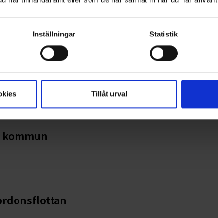
iges bästa avfallskommun
Inställningar
Statistik
iset 2026
okies
Tillåt urval
ge kommun
ordonsflottan