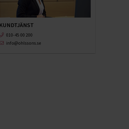
KUNDTJÄNST
010-45 00 200​
info@ohlssons.se