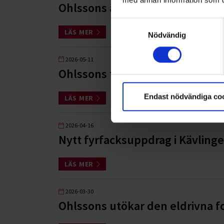
Ohlssons är entreprenör i Sver
Samtyckesval
LÄS MER
Nödvändig
2026-05-11
Ohlssons tilldelas Stora Åkeripr
Endast nödvändiga co
LÄS MER
2026-04-16
Nytt fyrfacksuppdrag i Kävlin
LÄS MER
2026-03-30
Ohlssons utökar den eldrivna f