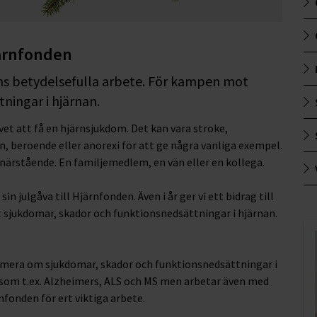
järnfonden
ens betydelsefulla arbete. För kampen mot
ningar i hjärnan.
et att få en hjärnsjukdom. Det kan vara stroke,
, beroende eller anorexi för att ge några vanliga exempel.
en närstående. En familjemedlem, en vän eller en kollega.
in julgåva till Hjärnfonden. Även i år ger vi ett bidrag till
 sjukdomar, skador och funktionsnedsättningar i hjärnan.
rmera om sjukdomar, skador och funktionsnedsättningar i
 som t.ex. Alzheimers, ALS och MS men arbetar även med
nfonden för ert viktiga arbete.