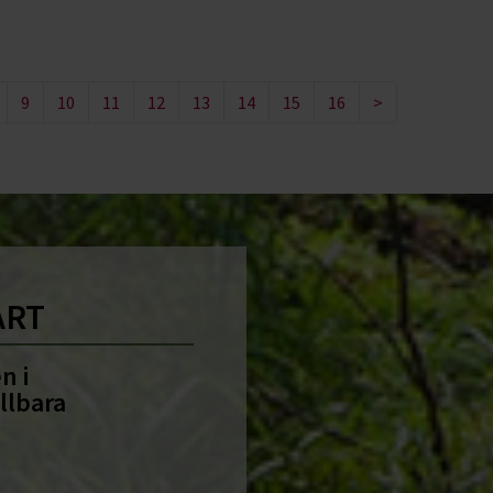
9
10
11
12
13
14
15
16
>
ART
n i
llbara