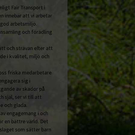
ligt Fair Transport i
n innebär att vi arbetar
 god arbetsmiljö.
insamling och förädling
tt och strävan efter att
de i kvalitet, miljö och
 oss friska medarbetare
engagera sig i
ggande av skador på
jäl, ser vi till att
e och glada.
n av engagemang i och
r en bättre värld. Det
tslaget som sätter barn