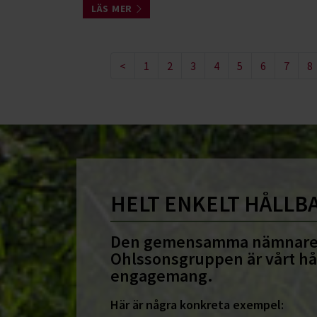
LÄS MER
<
1
2
3
4
5
6
7
8
HELT ENKELT HÅLLB
Den gemensamma nämnare
Ohlssonsgruppen är vårt hå
engagemang.
Här är några konkreta exempel: