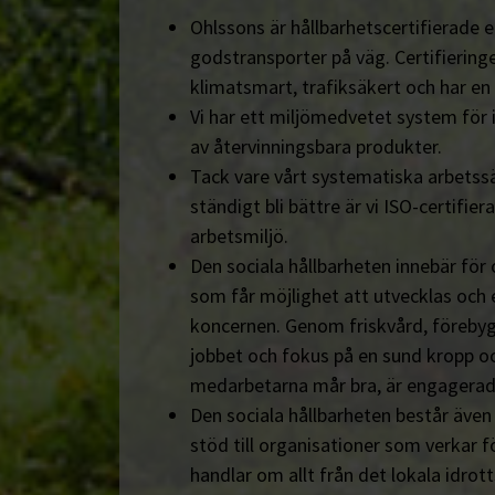
Ohlssons är hållbarhetscertifierade en
godstransporter på väg. Certifieringe
klimatsmart, trafiksäkert och har en
Vi har ett miljömedvetet system för 
av återvinningsbara produkter.
Tack vare vårt systematiska arbetssä
ständigt bli bättre är vi ISO-certifiera
arbetsmiljö.
Den sociala hållbarheten innebär för
som får möjlighet att utvecklas och 
koncernen. Genom friskvård, föreby
jobbet och fokus på en sund kropp och s
medarbetarna mår bra, är engagerad
Den sociala hållbarheten består äve
stöd till organisationer som verkar fö
handlar om allt från det lokala idrot