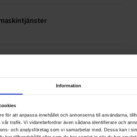
pmaskintjänster
ampen mot barncancer
Information
ter AB
cookies
e för att anpassa innehållet och annonserna till användarna, tillh
vår trafik. Vi vidarebefordrar även sådana identifierare och anna
nnons- och analysföretag som vi samarbetar med. Dessa kan i sin
har tillhandahållit eller som de har samlat in när du har använt 