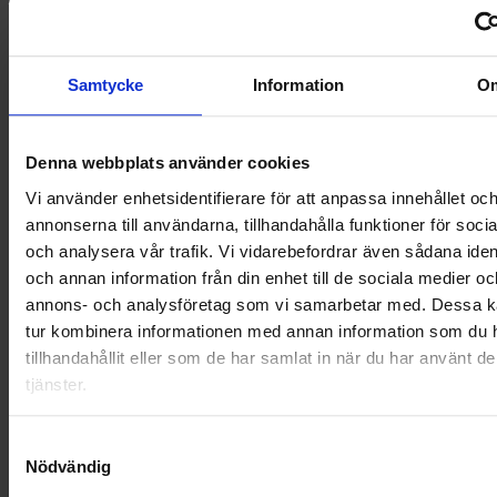
NYA UPPDRAG
OHLSSONS REGION MITT
Samtycke
Information
O
OHLSSONS REGION SYD
Denna webbplats använder cookies
OHLSSONS REGION VÄST
Vi använder enhetsidentifierare för att anpassa innehållet oc
annonserna till användarna, tillhandahålla funktioner för soci
OHLSSONSKOLLEGOR
och analysera vår trafik. Vi vidarebefordrar även sådana ident
och annan information från din enhet till de sociala medier oc
RENHÅLLNING
annons- och analysföretag som vi samarbetar med. Dessa ka
tur kombinera informationen med annan information som du 
SAMARBETEN
tillhandahållit eller som de har samlat in när du har använt d
SOCIALT ANSVAR
tjänster.
VELLINGE
Samtyckesval
Nödvändig