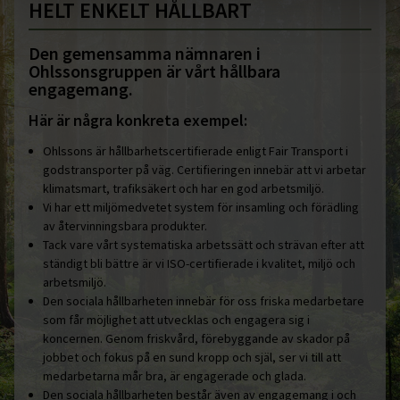
HELT ENKELT HÅLLBART
Den gemensamma nämnaren i
Ohlssonsgruppen är vårt hållbara
engagemang.
Här är några konkreta exempel:
Ohlssons är hållbarhetscertifierade enligt Fair Transport i
godstransporter på väg. Certifieringen innebär att vi arbetar
klimatsmart, trafiksäkert och har en god arbetsmiljö.
Vi har ett miljömedvetet system för insamling och förädling
av återvinningsbara produkter.
Tack vare vårt systematiska arbetssätt och strävan efter att
ständigt bli bättre är vi ISO-certifierade i kvalitet, miljö och
arbetsmiljö.
Den sociala hållbarheten innebär för oss friska medarbetare
som får möjlighet att utvecklas och engagera sig i
koncernen. Genom friskvård, förebyggande av skador på
jobbet och fokus på en sund kropp och själ, ser vi till att
medarbetarna mår bra, är engagerade och glada.
Den sociala hållbarheten består även av engagemang i och