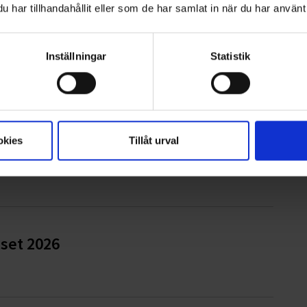
har tillhandahållit eller som de har samlat in när du har använt 
Inställningar
Statistik
ter AB
okies
Tillåt urval
iges bästa avfallskommun
iset 2026