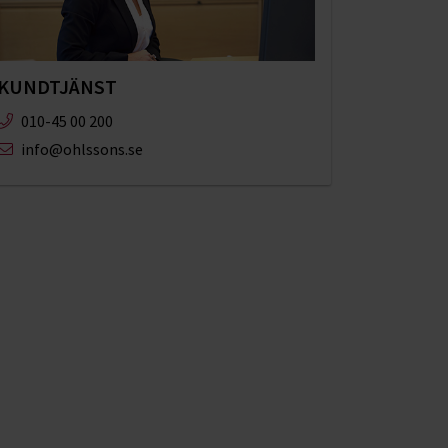
KUNDTJÄNST
010-45 00 200​
info@ohlssons.se