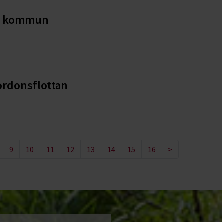
ge kommun
ordonsflottan
9
10
11
12
13
14
15
16
>