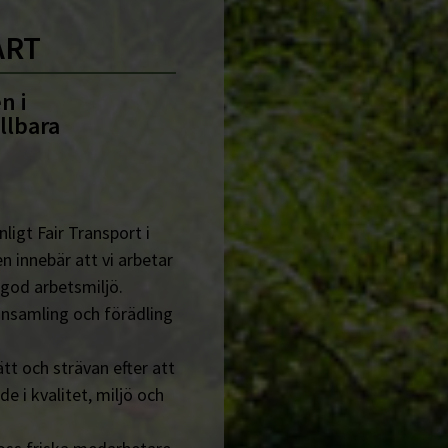
ART
n i
llbara
ligt Fair Transport i
n innebär att vi arbetar
 god arbetsmiljö.
insamling och förädling
tt och strävan efter att
de i kvalitet, miljö och