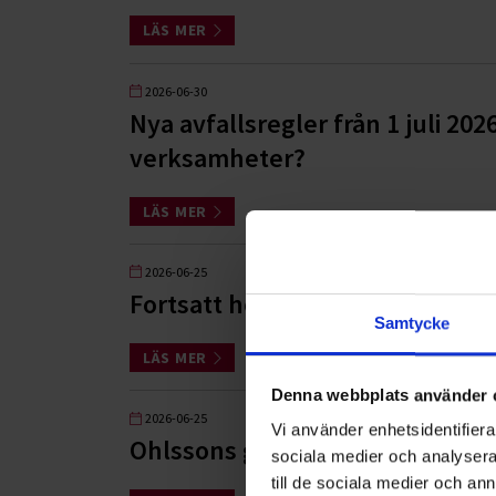
LÄS MER
2026-06-30
Nya avfallsregler från 1 juli 202
verksamheter?
LÄS MER
2026-06-25
Fortsatt hög efterfrågan på so
Samtycke
LÄS MER
Denna webbplats använder 
2026-06-25
Vi använder enhetsidentifierar
Ohlssons ger fortsatt stöd i k
sociala medier och analysera 
till de sociala medier och a