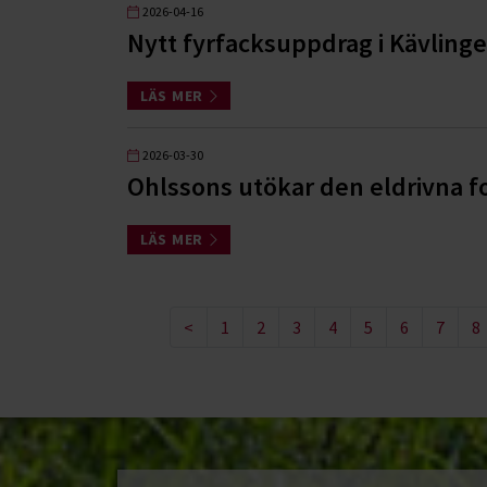
2026-04-16
Nytt fyrfacksuppdrag i Kävlin
LÄS MER
2026-03-30
Ohlssons utökar den eldrivna f
LÄS MER
<
1
2
3
4
5
6
7
8