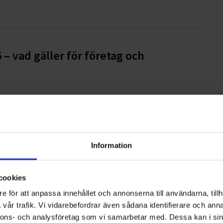
6 – vad gäller för företag och
pmaskintjänster
Information
cookies
e för att anpassa innehållet och annonserna till användarna, tillh
ampen mot barncancer
vår trafik. Vi vidarebefordrar även sådana identifierare och anna
nnons- och analysföretag som vi samarbetar med. Dessa kan i sin