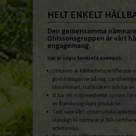
HELT ENKELT HÅLLB
Den gemensamma nämnare
Ohlssonsgruppen är vårt hå
engagemang.
Här är några konkreta exempel:
Ohlssons är hållbarhetscertifierade en
godstransporter på väg. Certifieringe
klimatsmart, trafiksäkert och har en
Vi har ett miljömedvetet system för 
av återvinningsbara produkter.
Tack vare vårt systematiska arbetssä
ständigt bli bättre är vi ISO-certifiera
arbetsmiljö.