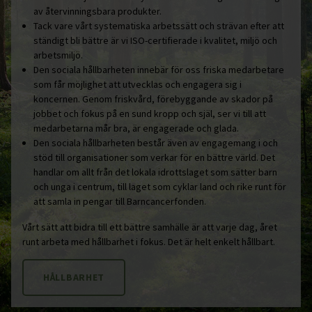
av återvinningsbara produkter.
Tack vare vårt systematiska arbetssätt och strävan efter att
ständigt bli bättre är vi ISO-certifierade i kvalitet, miljö och
arbetsmiljö.
Den sociala hållbarheten innebär för oss friska medarbetare
som får möjlighet att utvecklas och engagera sig i
koncernen. Genom friskvård, förebyggande av skador på
jobbet och fokus på en sund kropp och själ, ser vi till att
medarbetarna mår bra, är engagerade och glada.
Den sociala hållbarheten består även av engagemang i och
stöd till organisationer som verkar för en bättre värld. Det
handlar om allt från det lokala idrottslaget som sätter barn
och unga i centrum, till laget som cyklar land och rike runt för
att samla in pengar till Barncancerfonden.
Vårt sätt att bidra till ett bättre samhälle är att varje dag, året
runt arbeta med hållbarhet i fokus. Det är helt enkelt hållbart.
HÅLLBARHET