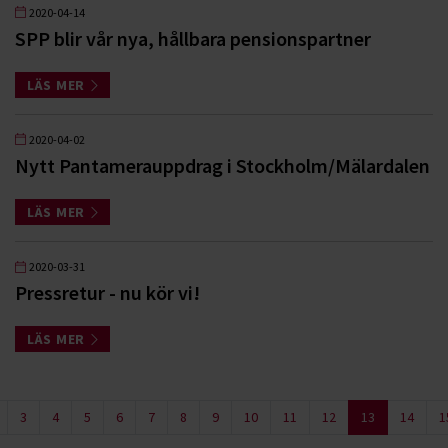
2020-04-14
SPP blir vår nya, hållbara pensionspartner
LÄS MER
2020-04-02
Nytt Pantamerauppdrag i Stockholm/Mälardalen
LÄS MER
2020-03-31
Pressretur - nu kör vi!
LÄS MER
3
4
5
6
7
8
9
10
11
12
13
14
1