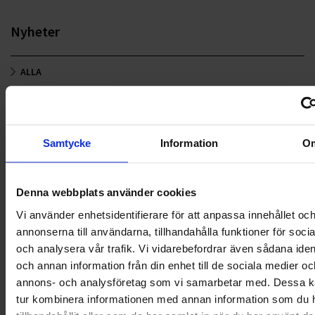
Nyheter
ALLA
HÅLLBARHET
LANDSKRONA
Samtycke
Information
O
NYA UPPDRAG
Denna webbplats använder cookies
OHLSSONS REGION MITT
Vi använder enhetsidentifierare för att anpassa innehållet oc
OHLSSONS REGION SYD
annonserna till användarna, tillhandahålla funktioner för soci
och analysera vår trafik. Vi vidarebefordrar även sådana ident
OHLSSONS REGION VÄST
och annan information från din enhet till de sociala medier oc
annons- och analysföretag som vi samarbetar med. Dessa ka
OHLSSONSKOLLEGOR
tur kombinera informationen med annan information som du 