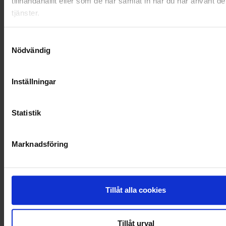
tillhandahållit eller som de har samlat in när du har använt d
RENHÅLLNING
tjänster.
SAMARBETEN
Samtyckesval
Nödvändig
SOCIALT ANSVAR
VELLINGE
Inställningar
Statistik
Marknadsföring
Tillåt alla cookies
Tillåt urval