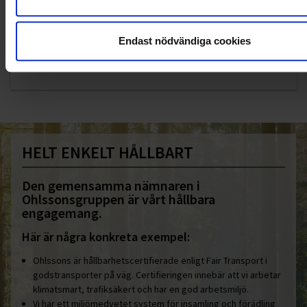
KUNDTJÄNST
Endast nödvändiga cookies
010-45 00 200​
info@ohlssons.se
HELT ENKELT HÅLLBART
Den gemensamma nämnaren i
Ohlssonsgruppen är vårt hållbara
engagemang.
Här är några konkreta exempel:
Ohlssons är hållbarhetscertifierade enligt Fair Transport i
godstransporter på väg. Certifieringen innebär att vi arbetar
klimatsmart, trafiksäkert och har en god arbetsmiljö.
Vi har ett miljömedvetet system för insamling och förädling