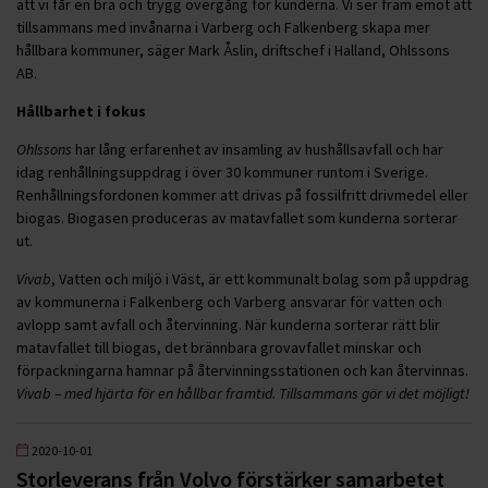
att vi får en bra och trygg övergång för kunderna. Vi ser fram emot att
tillsammans med invånarna i Varberg och Falkenberg skapa mer
hållbara kommuner, säger Mark Åslin, driftschef i Halland, Ohlssons
AB.
Hållbarhet i fokus
Ohlssons
har lång erfarenhet av insamling av hushållsavfall och har
idag renhållningsuppdrag i över 30 kommuner runtom i Sverige.
Renhållningsfordonen kommer att drivas på fossilfritt drivmedel eller
biogas. Biogasen produceras av matavfallet som kunderna sorterar
ut.
Vivab
, Vatten och miljö i Väst, är ett kommunalt bolag som på uppdrag
av kommunerna i Falkenberg och Varberg ansvarar för vatten och
avlopp samt avfall och återvinning. När kunderna sorterar rätt blir
matavfallet till biogas, det brännbara grovavfallet minskar och
förpackningarna hamnar på återvinningsstationen och kan återvinnas.
Vivab – med hjärta för en hållbar framtid. Tillsammans gör vi det möjligt!
2020-10-01
Storleverans från Volvo förstärker samarbetet