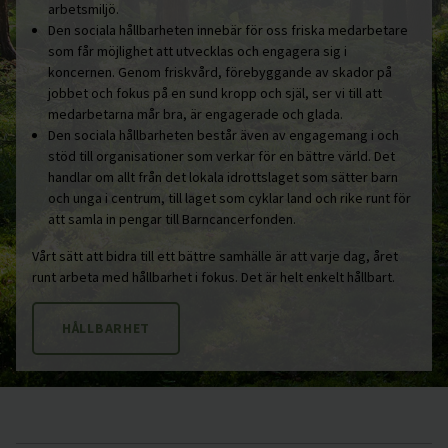
arbetsmiljö.
Den sociala hållbarheten innebär för oss friska medarbetare
som får möjlighet att utvecklas och engagera sig i
koncernen. Genom friskvård, förebyggande av skador på
jobbet och fokus på en sund kropp och själ, ser vi till att
medarbetarna mår bra, är engagerade och glada.
Den sociala hållbarheten består även av engagemang i och
stöd till organisationer som verkar för en bättre värld. Det
handlar om allt från det lokala idrottslaget som sätter barn
och unga i centrum, till laget som cyklar land och rike runt för
att samla in pengar till Barncancerfonden.
Vårt sätt att bidra till ett bättre samhälle är att varje dag, året
runt arbeta med hållbarhet i fokus. Det är helt enkelt hållbart.
HÅLLBARHET