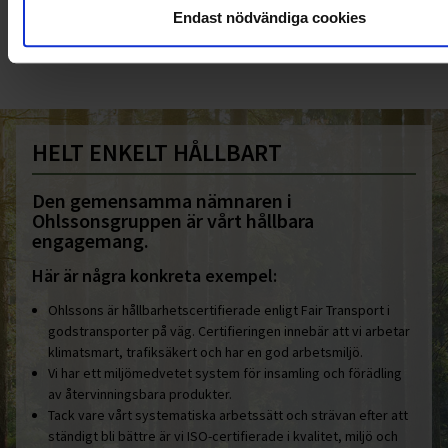
010-45 00 200​
Endast nödvändiga cookies
info@ohlssons.se
HELT ENKELT HÅLLBART
Den gemensamma nämnaren i
Ohlssonsgruppen är vårt hållbara
engagemang.
Här är några konkreta exempel:
Ohlssons är hållbarhetscertifierade enligt Fair Transport i
godstransporter på väg. Certifieringen innebär att vi arbetar
klimatsmart, trafiksäkert och har en god arbetsmiljö.
Vi har ett miljömedvetet system för insamling och förädling
av återvinningsbara produkter.
Tack vare vårt systematiska arbetssätt och strävan efter att
ständigt bli bättre är vi ISO-certifierade i kvalitet, miljö och