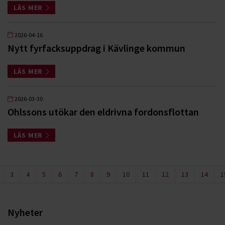
LÄS MER
2026-04-16
Nytt fyrfacksuppdrag i Kävlinge kommun
LÄS MER
2026-03-30
Ohlssons utökar den eldrivna fordonsflottan
LÄS MER
3
4
5
6
7
8
9
10
11
12
13
14
1
Nyheter