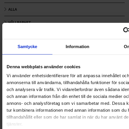
ALLA
HÅLLBARHET
LANDSKRONA
Samtycke
Information
O
NYA UPPDRAG
OHLSSONS REGION MITT
Denna webbplats använder cookies
OHLSSONS REGION SYD
Vi använder enhetsidentifierare för att anpassa innehållet oc
annonserna till användarna, tillhandahålla funktioner för soci
OHLSSONS REGION VÄST
och analysera vår trafik. Vi vidarebefordrar även sådana ident
och annan information från din enhet till de sociala medier oc
OHLSSONSKOLLEGOR
annons- och analysföretag som vi samarbetar med. Dessa ka
tur kombinera informationen med annan information som du 
RENHÅLLNING
tillhandahållit eller som de har samlat in när du har använt d
tjänster.
SAMARBETEN